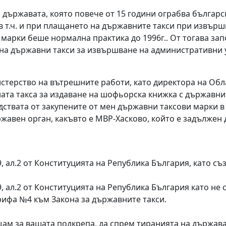
ържавата, която повече от 15 години ограбва българск
в т.ч. и при плащането на държавните такси при извърш
марки беше нормална практика до 1996г.. От тогава зап
на държавни такси за извършване на административни у
истерство на вътрешните работи, като директора на Обл
ата такса за издаване на шофьорска книжка с държавни
едствата от закупените от мен държавни таксови марки в
ржавен орган, какъвто е МВР-Хасково, който е задължен
, ал.2 от Конституцията на Република България, като с
 ал.2 от Конституцията на Република България като не 
ифа №4 към Закона за държавните такси.
щам за вашата подкрепа, да спрем тиранията на държав