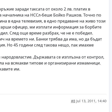
ъжие заради таксата от около 2 лв. платих в
х на началника на НССл-беше Бойко Рашков. Точно по
ина в една телевизия, в едно предаване на живо този
 старши офицер, ми изплати информация за борбите
дил. След още време разбрах, че не е победил.
ч на времето ни. Банки трябва да има, но да бъдат
ция. Но 45 години след такова нещо, пак имахме
м народовластие. Държавата се изплъзна от контрол,
вола на всякакви типове и организирани измамници.
жавите им.
#8
Jul 13, 2011, 14:40