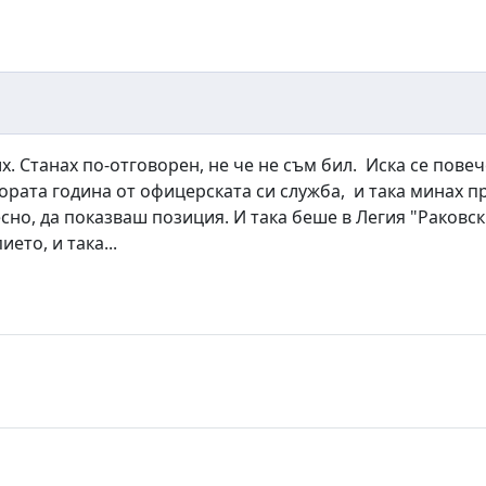
х. Станах по-отговорен, не че не съм бил. Иска се пове
втората година от офицерската си служба, и така минах 
есно, да показваш позиция. И така беше в Легия "Раковс
ето, и така...