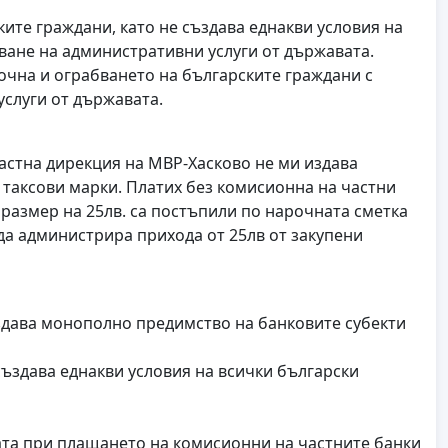
ите граждани, като не създава еднакви условия на
ване на административни услуги от държавата.
очна и ограбването на българските граждани с
слуги от държавата.
астна дирекция на МВР-Хасково не ми издава
 таксови марки. Платих без комисионна на частни
 размер на 25лв. са постъпили по нарочната сметка
 да администрира прихода от 25лв от закупени
ъздава монополно предимство на банковите субекти
създава еднакви условия на всички български
ата при плащането на комисионни на частните банки