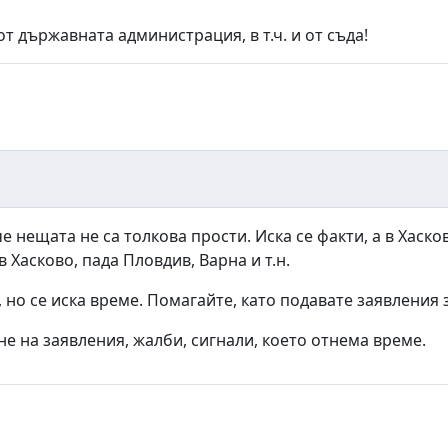
 държавната администрация, в т.ч. и от съда!
 че нещата не са толкова прости. Иска се факти, а в Хас
Хасково, пада Пловдив, Варна и т.н.
, но се иска време. Помагайте, като подавате заявлени
ане на заявления, жалби, сигнали, което отнема време.