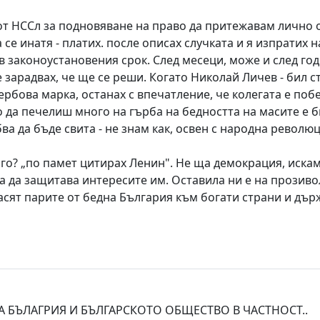
 НССл за подновяване на право да притежавам лично ор
да се инатя - платих. после описах случката и я изпрати
в законоустановения срок. След месеци, може и след год
е зарадвах, че ще се реши. Когато Николай Личев - бил
рбова марка, останах с впечатление, че колегата е побе
да печелиш много на гърба на бедността на масите е би
ва да бъде свита - не знам как, освен с народна револю
го? „по памет цитирах Ленин". Не ща демокрация, иска
 за да защитава интересите им. Оставила ни е на прози
насят парите от бедна България към богати страни и дър
А БЪЛАГРИЯ И БЪЛГАРСКОТО ОБЩЕСТВО В ЧАСТНОСТ..