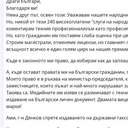
Драги българи,
Благодаря ви!
Няма друг път, освен този. Уважавам нашите народни
Но, никой от тези 240 високоплатени "слуги на народ
коментирам техния професионализъм като професия,
Но, като гражданин им поставям слаба оценка при ц
Строим магистрали, отменяме лицензи, но главният ли
всъщност всичко е един голям цирк на нашия премие
Къде е законното ми право, да избирам как да запла
А, къде остават правата ми на български гражданин, г
Моето право е в ръкава на министър-председателя, ко
заместниците, които лъжат и най-много нарушават з
Такива са. Медийните им изяви се разминават с техн
издаване на български личен документ. Двамата виц
марки!
Ами, г-н Дянков спрете издаването на държавни так