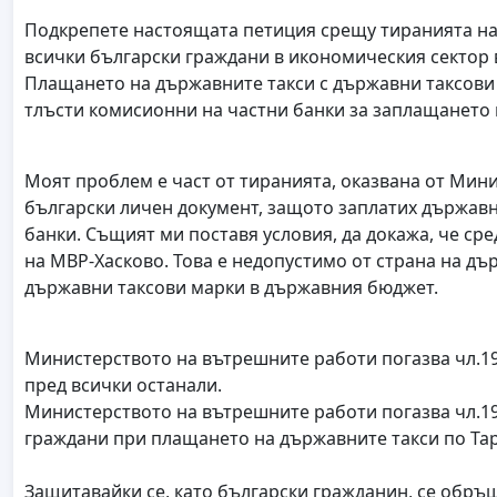
Подкрепете настоящата петиция срещу тиранията на д
всички български граждани в икономическия сектор 
Плащането на държавните такси с държавни таксови 
тлъсти комисионни на частни банки за заплащането 
Моят проблем е част от тиранията, оказвана от Мин
български личен документ, защото заплатих държавн
банки. Същият ми поставя условия, да докажа, че ср
на МВР-Хасково. Това е недопустимо от страна на дъ
държавни таксови марки в държавния бюджет.
Министерството на вътрешните работи погазва чл.19
пред всички останали.
Министерството на вътрешните работи погазва чл.19,
граждани при плащането на държавните такси по Тар
Защитавайки се, като български гражданин, се обръ