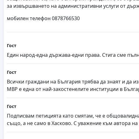
за извършването на административни услуги от държ
мобилен телефон 0878766530
Гост
Един народ-една държава-едни права. Стига сме пълн
Гост
Всички граждани на България трябва да знаят и да и
МВР е една от най-закостенелите институции в Бълга
Гост
Подписвам петицията като смятам, че е общовалидна 
също, а не само в Хасково. С уважение към автора на