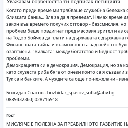
Уважавам борбеността ти подписах петицията
Когато преди време ми трябваше служебна бележка от
близката банка... 8лв за да я преведат. Нямах време 
закон във времето получих отговор - безсмислия, но 
проблем беше повдигнат пред масовия зрител и аз с
на Тодор Бойчев да плати на държавата с държавна ге
Финансовата тайна и възможността зад нейното було 
озаптиени. "Вилката" между богатство и бедност тряб
проблеми.
Демокрацията си е демокрация. Демокрация, но за ко
като слузеста риба бяга от онези които са я създали
Тук са и банките. А чуждите са още по-нежелани - из
Божидар Спасов -
bozhidar_spasov_sofia@abv.bg
0889432360] 028716918
Гост
МИСЛЯ ЧЕ Е ПОЛЕЗНА ЗА ПРЕАВИЛНОТО РАЗВИТИЕ Н