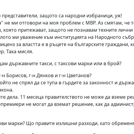
 представители, защото са народни избраници, уж!
а" не ми отговори на моя проблем с МВР. Аз смятам, че 
 която притежават, защото не познавам техните лични 
ялото ми уважение към институцията на Народното събр
ценз за властта е в ръцете на българските граждани, ко
р. Така мисля.
щам държавните такси, с таксови марки или в брой?
-н Борисов, г-н Дянков и г-н Цветанов?
йто не спрял да се тупа в гърдите за законност и държ
акона.
ите дела. 11 месеца правителството не може да вземе ре
епремиери не могат да вземат решение, как да админист
сови марки? Що правите излишни разходи, като обремен