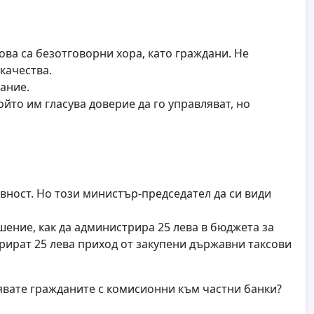
това са безотговорни хора, като граждани. Не
качества.
ание.
йто им гласува доверие да го управляват, но
авност. Но този министър-председател да си види
шение, как да администрира 25 лева в бюджета за
рират 25 лева приход от закупени държавни таксови
явате гражданите с комисионни към частни банки?