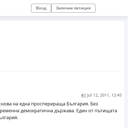
Вход
Започни петиция
#1
Jul 12, 2011, 12:45
основа на една просперираща България. Без
ъвременна демократична държава. Един от пътищата
ългария.