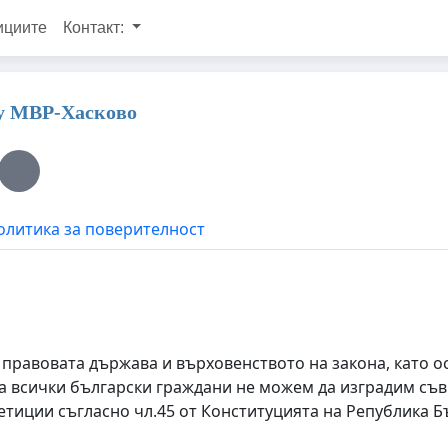
ициите
Контакт:
щу МВР-Хасково
олитика за поверителност
 правовата държава и върховенството на закона, като 
 за всички български граждани не можем да изградим с
етиции съгласно чл.45 от Конституцията на Република Б