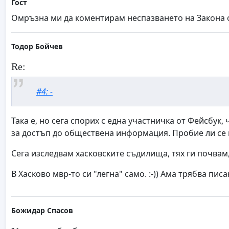
Гост
Омръзна ми да коментирам неспазването на Закона от
Тодор Бойчев
Re:
#4: -
Така е, но сега спорих с една участничка от Фейсбук,
за достъп до обществена информация. Пробие ли се в 
Сега изследвам хасковските съдилища, тях ги почвам
В Хасково мвр-то си "легна" само. :-)) Ама трябва пис
Божидар Спасов