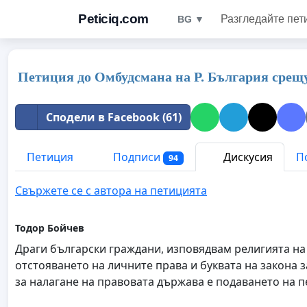
Peticiq.com
Разгледайте пет
BG ▼
Петиция до Омбудсмана на Р. България сре
Сподели в Facebook (61)
Петиция
Подписи
Дискусия
П
94
Свържете се с автора на петицията
Тодор Бойчев
Драги български граждани, изповядвам религията на
отстояването на личните права и буквата на закона
за налагане на правовата държава е подаването на п