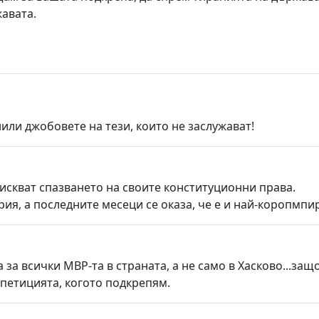
авата.
или джобовете на тези, които не заслужават!
зискват спазването на своите конституционни права.
рия, а последните месеци се оказа, че е и най-коропмпи
за всички МВР-та в страната, а не само в Хасково...защ
 петицията, когото подкрепям.