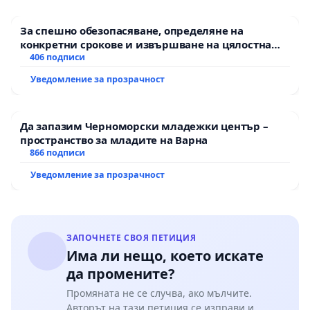
За спешно обезопасяване, определяне на
конкретни срокове и извършване на цялостна
рехабилитация на републиканския път между
406 подписи
пътен възел АМ „Тракия“ - гр. Ихтиман - с.
Уведомление за прозрачност
Мирово - к.к. Момин проход
Да запазим Черноморски младежки център –
пространство за младите на Варна
866 подписи
Уведомление за прозрачност
ЗАПОЧНЕТЕ СВОЯ ПЕТИЦИЯ
Има ли нещо, което искате
да промените?
Промяната не се случва, ако мълчите.
Авторът на тази петиция се изправи и