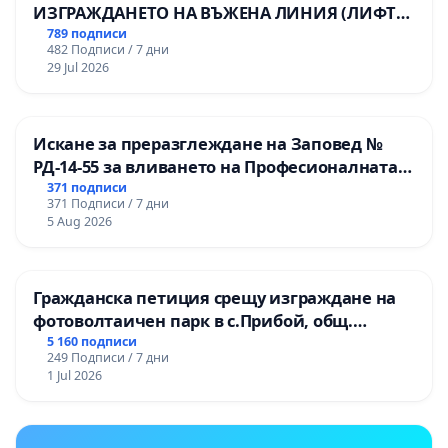
ИЗГРАЖДАНЕТО НА ВЪЖЕНА ЛИНИЯ (ЛИФТ)
НА ТЕРИТОРИЯТА НА ПРИРОДНА
789 подписи
482 Подписи / 7 дни
ЗАБЕЛЕЖИТЕЛНОСТ „ХЪЛМ НА
29 Jul 2026
ОСВОБОДИТЕЛИТЕ“ (БУНАРДЖИК)
Искане за преразглеждане на Заповед №
РД-14-55 за вливането на Професионалната
гимназия по промишлени технологии в
371 подписи
371 Подписи / 7 дни
Професионалната гимназия по икономика и
5 Aug 2026
мениджмънт – гр. Пазарджик
Гражданска петиция срещу изграждане на
фотоволтаичен парк в с.Прибой, общ.
Радомир
5 160 подписи
249 Подписи / 7 дни
1 Jul 2026