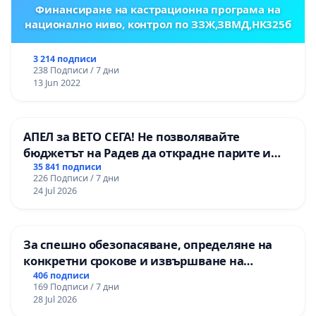
Финансиране на кастрационна програма на
национално ниво, контрол по ЗЗЖ,ЗВМД,НК325б
3 214 подписи
238 Подписи / 7 дни
13 Jun 2022
АПЕЛ за ВЕТО СЕГА! Не позволявайте
бюджетът на Радев да открадне парите и
правата ни в тъмното
35 841 подписи
226 Подписи / 7 дни
24 Jul 2026
За спешно обезопасяване, определяне на
конкретни срокове и извършване на
цялостна рехабилитация на
406 подписи
169 Подписи / 7 дни
републиканския път между пътен възел АМ
28 Jul 2026
„Тракия“ - гр. Ихтиман - с. Мирово - к.к.