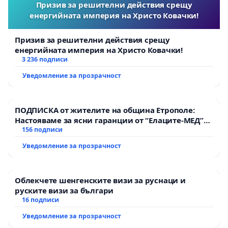
Призив за решителни действия срещу
енергийната империя на Христо Ковачки!
Призив за решителни действия срещу
енергийната империя на Христо Ковачки!
3 236 подписи
Уведомление за прозрачност
ПОДПИСКА от жителите на община Етрополе:
Настояваме за ясни гаранции от “Елаците-МЕД”
АД и от държавата, че ще се изпълнят всички
156 подписи
екологични норми!
Уведомление за прозрачност
Облекчете шенгенските визи за руснаци и
руските визи за българи
16 подписи
Уведомление за прозрачност