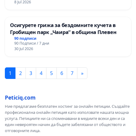
8 Jul 2026
Осигурете грижа за бездомните кучета в
Гробищен парк „Чаира“ в община Плевен
90 подписи
90 Подписи / 7 дни
30 Jul 2026
1
2
3
4
5
6
7
»
Peticiq.com
Ние предлагаме безплатен хостинг за онлайн петиции. Създайте
професионална онлайн петиция като използвате нашата мощна
услуга. Петициите ни са споменавани в медиите всеки ден и са
един невероятен начин да бъдете забелязани от обществото и
отговорните лица.