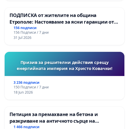
Момин проход
ПОДПИСКА от жителите на община
Етрополе: Настояваме за ясни гаранции от
“Елаците-МЕД” АД и от държавата, че ще се
156 подписи
156 Подписи / 7 дни
изпълнят всички екологични норми!
31 Jul 2026
Призив за решителни действия срещу
енергийната империя на Христо Ковачки!
3 236 подписи
150 Подписи / 7 дни
18 Jun 2026
Петиция за премахване на бетона и
разкриване на античното сърце на
Могиланската могила във Враца
1 466 подписи