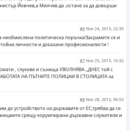
инистър Йовчев,а Милчев да ,остане за да довърши
#6
Nov 24, 2013, 22:39
та необмислена политическа поръчка!Засрамете се и
стойни личности и доказани професионалисти !
#7
Nov 25, 2013, 16:32
омати , слухове и сънища УВОЛНЯВА ,,ДНЕС той с
 РАБОТАТА НА ПЪТНИТЕ ПОЛИЦАИ В СТОЛИЦАТА за
#8
Nov 28, 2013, 06:53
им до устройството на държавите от ЕС,трябва да се
а!Санкциите срещу корумпирани държавни служители и