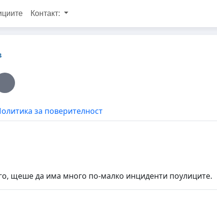
ициите
Контакт:
в
олитика за поверителност
его, щеше да има много по-малко инциденти поулиците.