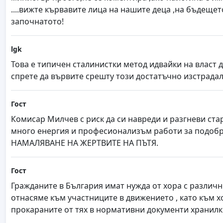
....вижте кървавите лица на нашите деца ,на бъдеще
започнатото!
lgk
Това е типичен сталинистки метод идвайки на власт
спрете да вървите срешту този достатъчно изстрада
Гост
Комисар Милчев с риск да си навреди и разгневи ста
много енергия и професионализъм работи за подо
НАМАЛЯВАНЕ НА ЖЕРТВИТЕ НА ПЪТЯ.
Гост
Гражданите в България имат нужда от хора с различн
отнасяме към участниците в движението , като към х
прокараните от тях в нормативни документи хранилк