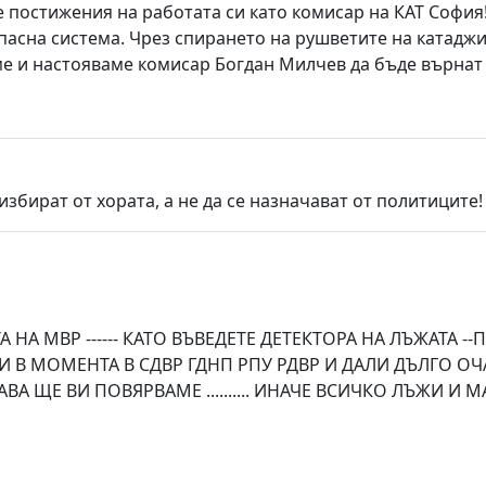
 постижения на работата си като комисар на КАТ София
пасна система. Чрез спирането на рушветите на катаджи
аме и настояваме комисар Богдан Милчев да бъде върнат
избират от хората, а не да се назначават от политиците!
А МВР ------ КАТО ВЪВЕДЕТЕ ДЕТЕКТОРА НА ЛЪЖАТА --ПО
 В МОМЕНТА В СДВР ГДНП РПУ РДВР И ДАЛИ ДЪЛГО ОЧ
АВА ЩЕ ВИ ПОВЯРВАМЕ .......... ИНАЧЕ ВСИЧКО ЛЪЖИ И