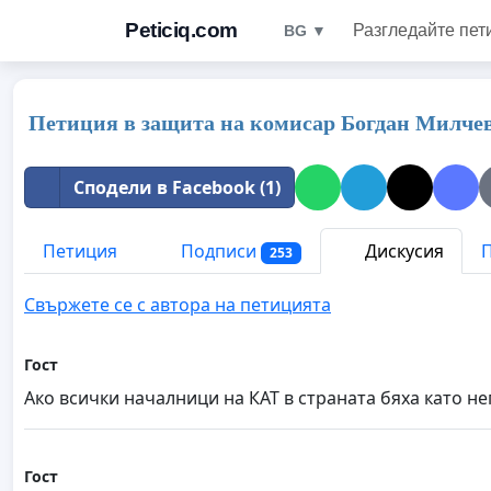
Peticiq.com
Разгледайте пет
BG ▼
Петиция в защита на комисар Богдан Милче
Сподели в Facebook (1)
Петиция
Подписи
Дискусия
П
253
Свържете се с автора на петицията
Гост
Ако всички началници на КАТ в страната бяха като н
Гост