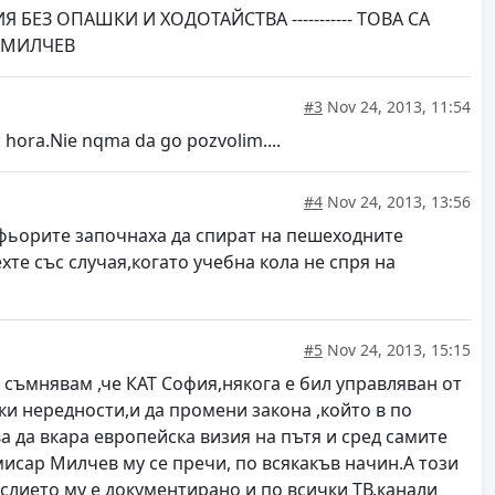
ЕЗ ОПАШКИ И ХОДОТАЙСТВА ----------- ТОВА СА
 МИЛЧЕВ
#3
Nov 24, 2013, 11:54
ni hora.Nie nqma da go pozvolim....
#4
Nov 24, 2013, 13:56
офьорите започнаха да спират на пешеходните
те със случая,когато учебна кола не спря на
#5
Nov 24, 2013, 15:15
 съмнявам ,че КАТ София,някога е бил управляван от
ки нередности,и да промени закона ,който в по
ва да вкара европейска визия на пътя и сред самите
омисар Милчев му се пречи, по всякакъв начин.А този
слието му е документирано и по всички ТВ.канали