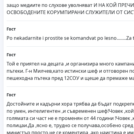
защо медиите по слухове уволняват И НА КОЙ ПРЕ
ОСВОБОДЕНИТЕ КОРУМПИРАНИ СЛУЖИТЕЛИ ОТ СИСТЕ
Гост
Po nekadarnite i prostite se komandvat po lesno........Za
Гост
Той е приятел на децата ,и организира много кампа
пътеки. Г-н Милчев,като истински шеф и отговорен п
пешеходна пътека пред 12СОУ и щеше да премаже ма
Гост
Достойните и кадърни хора трябва да бъдат подкрепе
по умен, интелигентен ,и съвременен шеф!Човек ,кой
голямата си част не е променян от 44 години !Човек 
полицаи.Да ,ясно е, трудно се получава,особено сред
министър просто,не се коментира ,ако наистина е им