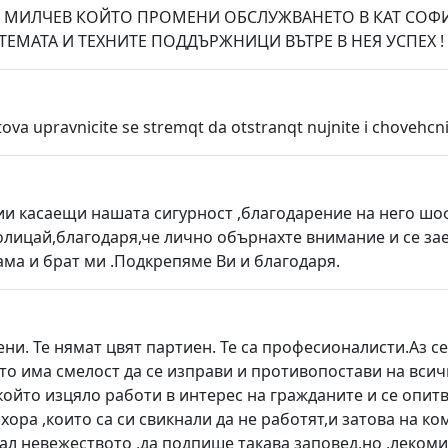
ЧИ МИЛЧЕВ КОЙТО ПРОМЕНИ ОБСЛУЖВАНЕТО В КАТ СОФИЯ Б
МАТА И ТЕХНИТЕ ПОДДЪРЖНИЦИ ВЪТРЕ В НЕЯ УСПЕХ !
 tova upravnicite se stremqt da otstranqt nujnite i chovehc
нии касаещи нашата сигурност ,благодарение на него ш
олицай,благодаря,че лично обърнахте внимание и се заех
ма и брат ми .Подкрепяме Ви и благодаря.
ни. Те нямат цвят партиен. Те са професионалисти.Аз се
то има смелост да се изправи и противопостави на всич
,който изцяло работи в интерес на гражданите и се опит
 хора ,които са си свикнали да не работят,и затова на к
ал невежеството ,да подпише такава заповед,но ,лекоми