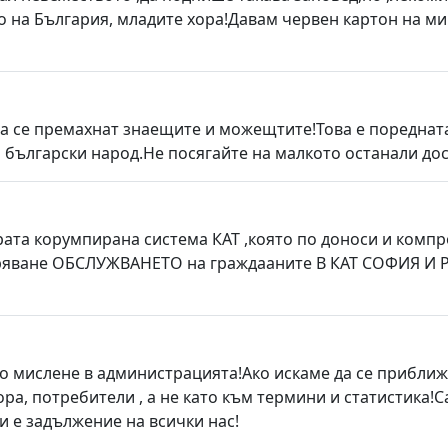
то на България, младите хора!Давам червен картон на м
 да се премахнат знаещите и можещтите!Това е поредна
л български народ.Не посягайте на малкото останали до
рата корумпирана система КАТ ,която по доноси и компр
бряване ОБСЛУЖВАНЕТО на граждааните В КАТ СОФИЯ И
о мислене в администрацията!Ако искаме да се приближ
ора, потребители , а не като към термини и статистик
и е задължение на всички нас!