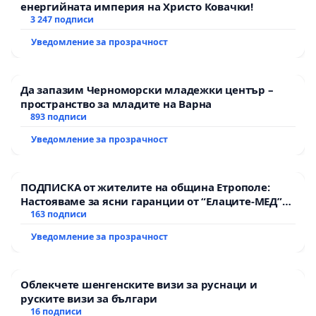
енергийната империя на Христо Ковачки!
3 247 подписи
Уведомление за прозрачност
Да запазим Черноморски младежки център –
пространство за младите на Варна
893 подписи
Уведомление за прозрачност
ПОДПИСКА от жителите на община Етрополе:
Настояваме за ясни гаранции от “Елаците-МЕД”
АД и от държавата, че ще се изпълнят всички
163 подписи
екологични норми!
Уведомление за прозрачност
Облекчете шенгенските визи за руснаци и
руските визи за българи
16 подписи