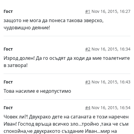
Гост
#1
Nov 16, 2015, 16:27
защото не мога да понеса такова зверско,
чудовищно деяние!
Гост
#2
Nov 16, 2015, 16:34
Изрод долен! Да го осъдят да ходи да мие тоалетните
в затвора!
Гост
#3
Nov 16, 2015, 16:43
Това насилие е недопустимо
Гост
#4
Nov 16, 2015, 16:54
Човек ли?! Двукрако дете на сатаната е този наречен
Иван! Господ връща всичко зло...тройно ,така че съм
спокойна,че двукракото създание Иван...мир на