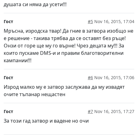
душата си няма да усети!!!
Гост
#5
Nov 16, 2015, 17:04
Мръсна, изродска твар! Да гние в затвора изобщо не
е решение - такива трябва да се оставят без ръце!
Онзи от горе ще му го върне! Чрез децата му!!! За
които пускаме DMS-и и правим благотворителни
кампании!!!
Гост
#6
Nov 16, 2015, 17:06
Изрод малко му е затвор заслужава да му извадят
очите тъпанар нещастен
Гост
#7
Nov 16, 2015, 17:27
За този гад затвор и вадене но очи