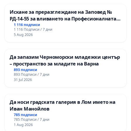
Искане за преразглеждане на Заповед №
РД-14-55 за вливането на Професионалната
гимназия по промишлени технологии в
1 116 подписи
1 116 Подписи / 7 дни
Професионалната гимназия по икономика и
5 Aug 2026
мениджмънт – гр. Пазарджик
Да запазим Черноморски младежки център
– пространство за младите на Варна
893 подписи
893 Подписи / 7 дни
31 Jul 2026
Да носи градската галерия в Лом името на
Иван Манойлов
785 подписи
785 Подписи / 7 дни
1 Aug 2026