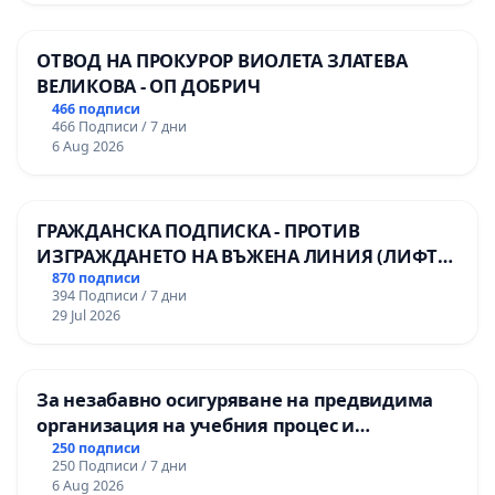
ОТВОД НА ПРОКУРОР ВИОЛЕТА ЗЛАТЕВА
ВЕЛИКОВА - ОП ДОБРИЧ
466 подписи
466 Подписи / 7 дни
6 Aug 2026
ГРАЖДАНСКА ПОДПИСКА - ПРОТИВ
ИЗГРАЖДАНЕТО НА ВЪЖЕНА ЛИНИЯ (ЛИФТ)
НА ТЕРИТОРИЯТА НА ПРИРОДНА
870 подписи
394 Подписи / 7 дни
ЗАБЕЛЕЖИТЕЛНОСТ „ХЪЛМ НА
29 Jul 2026
ОСВОБОДИТЕЛИТЕ“ (БУНАРДЖИК)
За незабавно осигуряване на предвидима
организация на учебния процес и
гарантиране на правото на равнопоставено
250 подписи
250 Подписи / 7 дни
и качествено образование на учениците от
6 Aug 2026