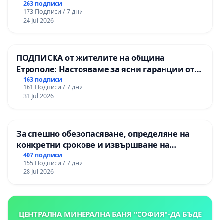
263 подписи
173 Подписи / 7 дни
24 Jul 2026
ПОДПИСКА от жителите на община
Етрополе: Настояваме за ясни гаранции от
“Елаците-МЕД” АД и от държавата, че ще се
163 подписи
161 Подписи / 7 дни
изпълнят всички екологични норми!
31 Jul 2026
За спешно обезопасяване, определяне на
конкретни срокове и извършване на
цялостна рехабилитация на
407 подписи
155 Подписи / 7 дни
републиканския път между пътен възел АМ
28 Jul 2026
„Тракия“ - гр. Ихтиман - с. Мирово - к.к.
Момин проход
ЦЕНТРАЛНА МИНЕРАЛНА БАНЯ "СОФИЯ"-ДА БЪДЕ