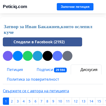
Peticiq.com
Започни петиция
Затвор за Иван Бакажиев,които ослепил
куче
Сподели в Facebook (2192)
Петиция
Подписи
Дискусия
29 594
Политика за поверителност
Свържете се с автора на петицията
1
2
3
4
5
6
7
8
9
10
11
12
13
14
15