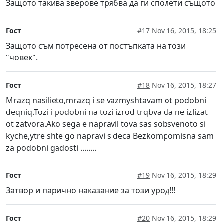
Защото такива зверове трябва да ги сполети същото
Гост
#17
Nov 16, 2015, 18:25
Защото съм потресена от постъпката на този
"човек".
Гост
#18
Nov 16, 2015, 18:27
Mrazq nasilieto,mrazq i se vazmyshtavam ot podobni
deqniq.Tozi i podobni na tozi izrod trqbva da ne izlizat
ot zatvora.Ako sega e napravil tova sas sobsvenoto si
kyche,ytre shte go napravi s deca Bezkompomisna sam
za podobni gadosti ........
Гост
#19
Nov 16, 2015, 18:29
Затвор и парично наказание за този урод!!!
Гост
#20
Nov 16, 2015, 18:29