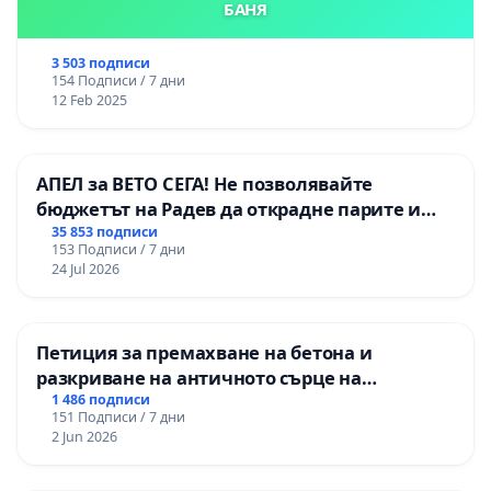
БАНЯ
3 503 подписи
154 Подписи / 7 дни
12 Feb 2025
АПЕЛ за ВЕТО СЕГА! Не позволявайте
бюджетът на Радев да открадне парите и
правата ни в тъмното
35 853 подписи
153 Подписи / 7 дни
24 Jul 2026
Петиция за премахване на бетона и
разкриване на античното сърце на
Могиланската могила във Враца
1 486 подписи
151 Подписи / 7 дни
2 Jun 2026