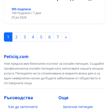
305 подписи
109 Подписи / 7 дни
25 Jul 2026
1
2
3
4
5
6
7
»
Peticiq.com
Ние предлагаме безплатен хостинг за онлайн петиции. Създайте
професионална онлайн петиция като използвате нашата мощна
услуга. Петициите ни са споменавани в медиите всеки ден и са
един невероятен начин да бъдете забелязани от обществото и
отговорните лица.
Ръководства
Още
Как да започнете
Започни петиция