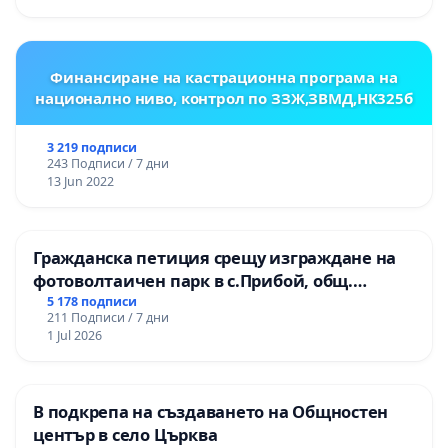
ОУ „Княз Александър I“ и Хуманитарна
гимназия „
Финансиране на кастрационна програма на
национално ниво, контрол по ЗЗЖ,ЗВМД,НК325б
3 219 подписи
243 Подписи / 7 дни
13 Jun 2022
Гражданска петиция срещу изграждане на
фотоволтаичен парк в с.Прибой, общ.
Радомир
5 178 подписи
211 Подписи / 7 дни
1 Jul 2026
В подкрепа на създаването на Общностен
център в село Църква