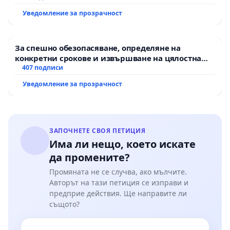
Уведомление за прозрачност
За спешно обезопасяване, определяне на
конкретни срокове и извършване на цялостна
рехабилитация на републиканския път между
407 подписи
пътен възел АМ „Тракия“ - гр. Ихтиман - с.
Уведомление за прозрачност
Мирово - к.к. Момин проход
ЗАПОЧНЕТЕ СВОЯ ПЕТИЦИЯ
Има ли нещо, което искате
да промените?
Промяната не се случва, ако мълчите.
Авторът на тази петиция се изправи и
предприе действия. Ще направите ли
същото?