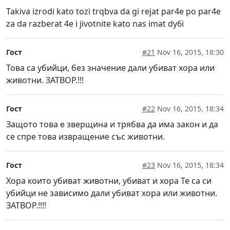
Takiva izrodi kato tozi trqbva da gi rejat par4e po par4e
za da razberat 4e i jivotnite kato nas imat dy6i
Гост
#21
Nov 16, 2015, 18:30
Това са убийци, без значение дали убиват хора или
животни. ЗАТВОР.!!!
Гост
#22
Nov 16, 2015, 18:34
Защото това е зверщина и трябва да има закон и да
се спре това извращение със животни.
Гост
#23
Nov 16, 2015, 18:34
Хора които убиват животни, убиват и хора Те са си
убийци не зависимо дали убиват хора или животни.
ЗАТВОР.!!!!