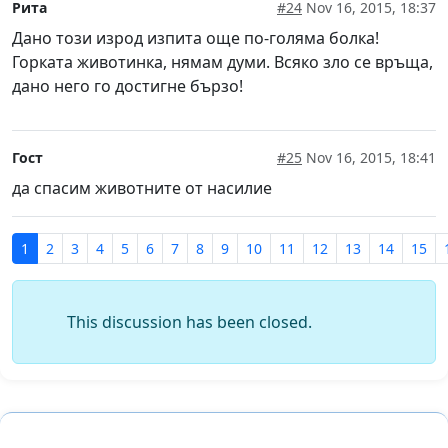
Рита
#24
Nov 16, 2015, 18:37
Дано този изрод изпита още по-голяма болка!
Горката животинка, нямам думи. Всяко зло се връща,
дано него го достигне бързо!
Гост
#25
Nov 16, 2015, 18:41
да спасим животните от насилие
1
2
3
4
5
6
7
8
9
10
11
12
13
14
15
This discussion has been closed.