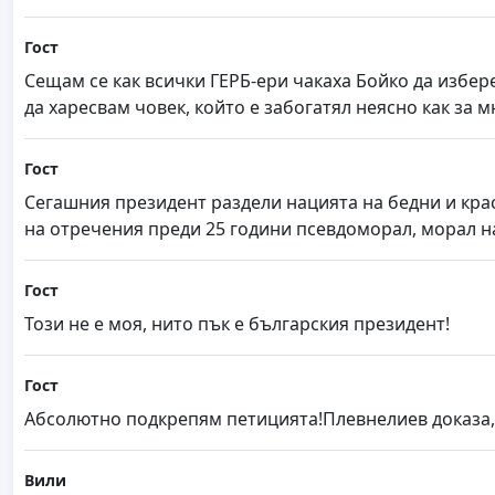
Гост
Сещам се как всички ГЕРБ-ери чакаха Бойко да избере 
да харесвам човек, който е забогатял неясно как за м
Гост
Сегашния президент раздели нацията на бедни и крас
на отречения преди 25 години псевдоморал, морал н
Гост
Този не е моя, нито пък е българския президент!
Гост
Абсолютно подкрепям петицията!Плевнелиев доказа,ч
Вили