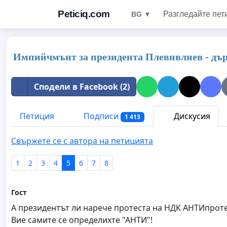
Peticiq.com
Разгледайте пет
BG ▼
Импийчмънт за президента Плевнвлиев - дъ
Сподели в Facebook (2)
Петиция
Подписи
Дискусия
1 413
Свържете се с автора на петицията
1
2
3
4
5
6
7
8
Гост
А президентът ли нарече протеста на НДК АНТИпроте
Вие самите се определихте "АНТИ"!