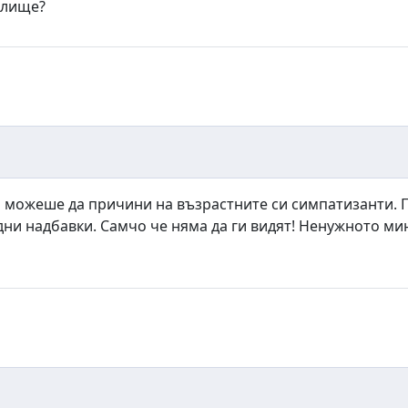
чилище?
П можеше да причини на възрастните си симпатизанти. По
едни надбавки. Самчо че няма да ги видят! Ненужното м