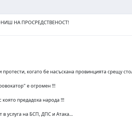
ВОНИШ НА ПРОСРЕДСТВЕНОСТ!
протести, когато бе насъскана провинцията срещу стол
овокатор" е огромен !!!
с която предадоха народа !!!
 в услуга на БСП, ДПС и Атака...