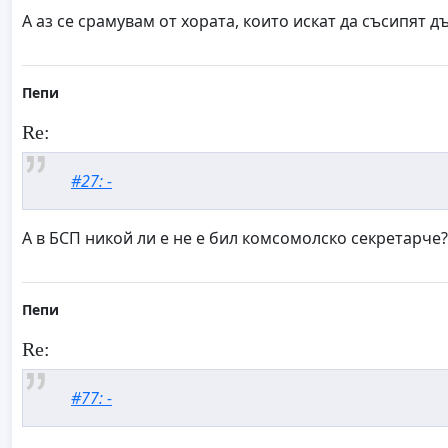
А аз се срамувам от хората, които искат да съсипят д
Пепи
Re:
#27: -
А в БСП никой ли е не е бил комсомолско секретарче?
Пепи
Re:
#77: -