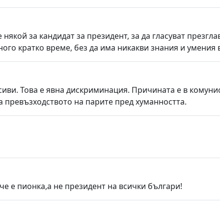
някой за кандидат за президент, за да гласуват презглав
ного кратко време, без да има никакви знания и умения в
иви. Това е явна дискриминация. Причината е в комуни
а превъзходството на парите пред хуманността.
е е пионка,а не президент на всички българи!