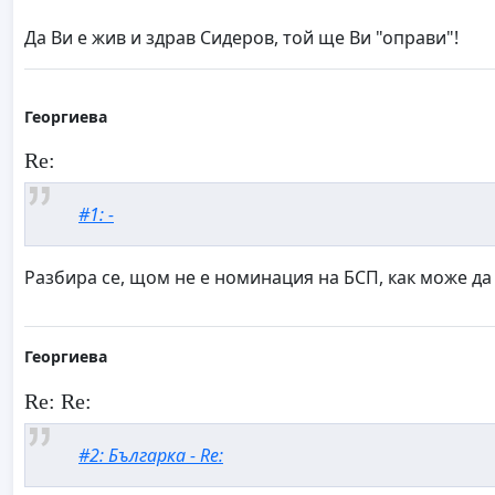
Да Ви е жив и здрав Сидеров, той ще Ви "оправи"!
Георгиева
Re:
#1: -
Разбира се, щом не е номинация на БСП, как може да 
Георгиева
Re: Re:
#2: Българка - Re: