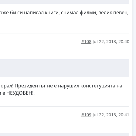
оже би си написал книги, снимал филми, велик певец
#108
Jul 22, 2013, 20:40
морал! Президентът не е нарушил констетуцията на
м е НЕУДОБЕН!!
#109
Jul 22, 2013, 20:41