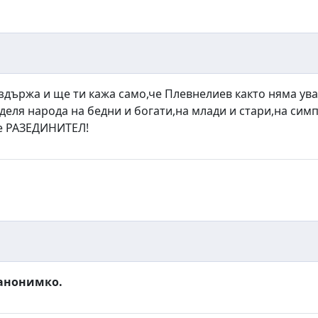
здържа и ще ти кажа само,че Плевнелиев както няма ува
деля народа на бедни и богати,на млади и стари,на си
не РАЗЕДИНИТЕЛ!
 анонимко.