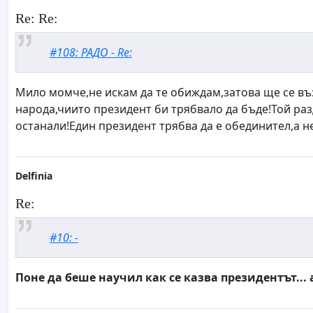
Re: Re:
#108: РАДО - Re:
Мило момче,не искам да те обиждам,затова ще се въ
народа,чиито президент би трябвало да бъде!Той раз
останали!Един президент трябва да е обединител,а 
Delfinia
Re:
#10: -
Поне да беше научил как се казва президентът...