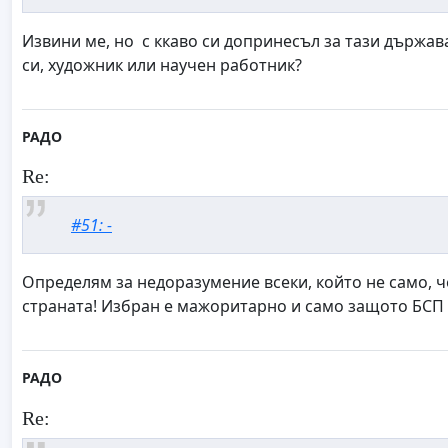
Извини ме, но с ккаво си допринесъл за тази държав
си, художник или научен работник?
РАДО
Re:
#51: -
Определям за недоразумение всеки, който не само, ч
страната! Избран е мажоритарно и само защото БСП и
РАДО
Re: