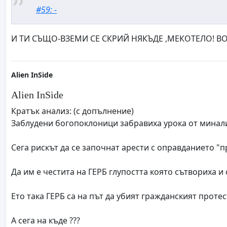
#59: -
И ТИ СЪЩО-ВЗЕМИ СЕ СКРИЙ НЯКЪДЕ ,МЕКОТЕЛО! 
Alien InSide
Alien InSide
Кратък анализ: (с допълнение)
Заблудени богопоклоници забравиха урока от минали 
Сега рискът да се започнат арести с оправданието "пр
Да им е честита на ГЕРБ глупостта която сътвориха и 
Ето така ГЕРБ са на път да убият гражданският протест
А сега на къде ???