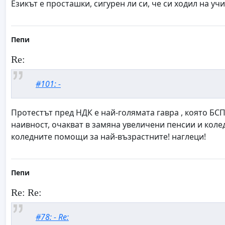
Езикът е просташки, сигурен ли си, че си ходил на у
Пепи
Re:
#101: -
Протестът пред НДК е най-голямата гавра , която БС
наивност, очакват в замяна увеличени пенсии и кол
коледните помощи за най-възрастните! наглеци!
Пепи
Re: Re:
#78: - Re: