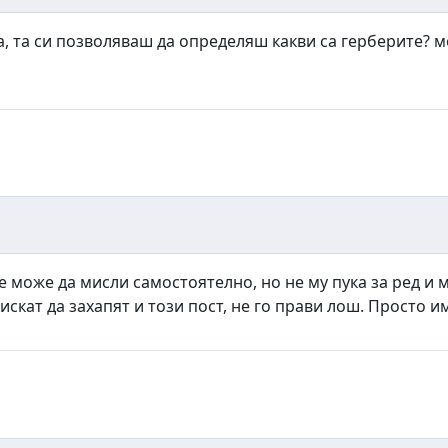
а, та си позволяваш да определяш какви са герберите? м
е може да мисли самостоятелно, но не му пука за ред и 
скат да захапят и този пост, не го прави лош. Просто и