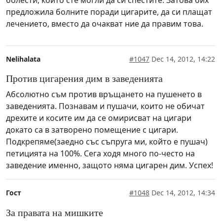
болести, които сте могли да си спестите. Затова бих
предложила болните поради цигарите, да си плащат
лечението, вместо да очакват ние да правим това.
Nelihalata
#1047
Dec 14, 2012, 14:22
Против цигарения дим в заведенията
Абсолютно съм против връщането на пушенето в
заведенията. Познавам и пушачи, които не обичат
дрехите и косите им да се омирисват на цигари
докато са в затворено помещение с цигари.
Подкрепяме(заедно със съпруга ми, който е пушач)
петицията на 100%. Сега ходя много по-често на
заведение именно, защото няма цигарен дим. Успех!
Гост
#1048
Dec 14, 2012, 14:34
За правата на мишките