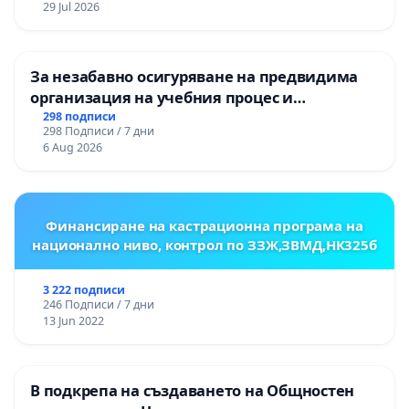
29 Jul 2026
ОСВОБОДИТЕЛИТЕ“ (БУНАРДЖИК)
За незабавно осигуряване на предвидима
организация на учебния процес и
гарантиране на правото на равнопоставено
298 подписи
298 Подписи / 7 дни
и качествено образование на учениците от
6 Aug 2026
ОУ „Княз Александър I“ и Хуманитарна
гимназия „
Финансиране на кастрационна програма на
национално ниво, контрол по ЗЗЖ,ЗВМД,НК325б
3 222 подписи
246 Подписи / 7 дни
13 Jun 2022
В подкрепа на създаването на Общностен