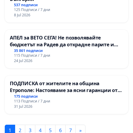
537 подписи
125 Подписи / 7 дни
8 Jul 2026
АПЕЛ за ВЕТО СЕГА! Не позволявайте
бюджетът на Радев да открадне парите и
правата ни в тъмното
35 861 подписи
115 Подписи / 7 дни
24 Jul 2026
ПОДПИСКА от жителите на община
Етрополе: Настояваме за ясни гаранции от
“Елаците-МЕД” АД и от държавата, че ще се
175 подписи
113 Подписи / 7 дни
изпълнят всички екологични норми!
31 Jul 2026
1
2
3
4
5
6
7
»