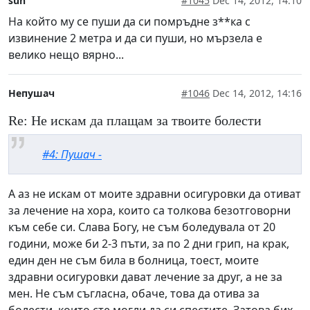
sun
#1045
Dec 14, 2012, 14:10
На който му се пуши да си помръдне з**ка с
извинение 2 метра и да си пуши, но мързела е
велико нещо вярно...
Непушач
#1046
Dec 14, 2012, 14:16
Re: Не искам да плащам за твоите болести
#4: Пушач -
А аз не искам от моите здравни осигуровки да отиват
за лечение на хора, които са толкова безотговорни
към себе си. Слава Богу, не съм боледувала от 20
години, може би 2-3 пъти, за по 2 дни грип, на крак,
един ден не съм била в болница, тоест, моите
здравни осигуровки дават лечение за друг, а не за
мен. Не съм съгласна, обаче, това да отива за