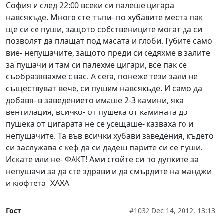
София и след 22:00 всеки си палеше цигара
навсякъде. Много сте тъпи- по хубавите места пак
ще си се пуши, защото собствениците могат да си
позволят да плащат под масата и глоби. Губите само
вие- непушачите, защото преди си седяхме в залите
за пушачи и там си палехме цигари, все пак се
съобразявахме с вас. А сега, понеже тези зали не
съществуват вече, си пушим навсякъде. И само да
добавя- в заведението имаше 2-3 камини, яка
вентилация, всичко- от пушека от камината до
пушека от цигарата не се усещаше- казваха го и
непушачите. Та във всички хубави заведения, където
си заслужава с кеф да си дадеш парите си се пуши.
Искате или не- ФАКТ! Ами стойте си по дупките за
непушачи за да сте здрави и да смърдите на манджи
и кюфтета- ХАХА
Гост
#1032
Dec 14, 2012, 13:13