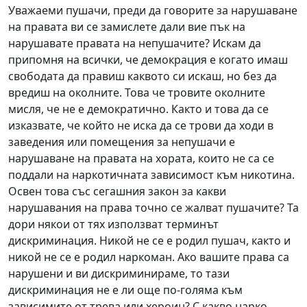
Уважаеми пушачи, преди да говорите за нарушаване
на правата ви се замислете дали вие пък на
нарушавате правата на непушачите? Искам да
припомня на всички, че демокрация е когато имаш
свободата да правиш каквото си искаш, но без да
вредиш на околните. Това че тровите околните
мисля, че не е демократично. Както и това да се
изказвате, че който не иска да се трови да ходи в
заведения или помещения за непушачи е
нарушаване на правата на хората, които не са се
поддали на наркотичната зависимост към никотина.
Освен това със сегашния закон за какви
нарушавания на права точно се жалват пушачите? Та
дори някои от тях използват терминът
дискриминация. Никой не се е родил пушач, както и
никой не се е родил наркоман. Ако вашите права са
нарушени и ви дискриминираме, то тази
дискриминация не е ли още по-голяма към
зависимите от трева или хероин? С какво нарко-