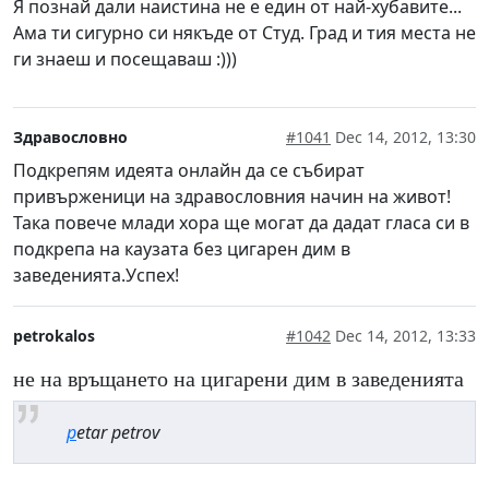
Я познай дали наистина не е един от най-хубавите...
Ама ти сигурно си някъде от Студ. Град и тия места не
ги знаеш и посещаваш :)))
Здравословно
#1041
Dec 14, 2012, 13:30
Подкрепям идеята онлайн да се събират
привърженици на здравословния начин на живот!
Така повече млади хора ще могат да дадат гласа си в
подкрепа на каузата без цигарен дим в
заведенията.Успех!
petrokalos
#1042
Dec 14, 2012, 13:33
не на връщането на цигарени дим в заведенията
p
etar petrov