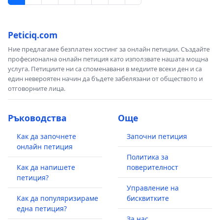
Peticiq.com
Ние предлагаме безплатен хостинг за онлайн петиции. Създайте
професионална онлайн петиция като използвате нашата мощна
услуга. Петициите ни са споменавани в медиите всеки ден и са
един невероятен начин да бъдете забелязани от обществото и
отговорните лица.
Ръководства
Още
Как да започнете
Започни петиция
онлайн петиция
Политика за
Как да напишете
поверителност
петиция?
Управление на
Как да популяризираме
бисквитките
една петиция?
За нас