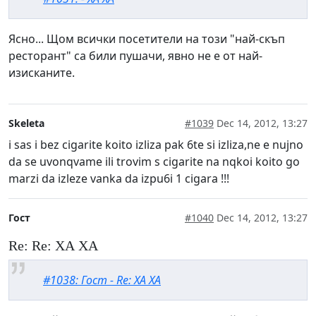
Ясно... Щом всички посетители на този "най-скъп
ресторант" са били пушачи, явно не е от най-
изисканите.
Skeleta
#1039
Dec 14, 2012, 13:27
i sas i bez cigarite koito izliza pak 6te si izliza,ne e nujno
da se uvonqvame ili trovim s cigarite na nqkoi koito go
marzi da izleze vanka da izpu6i 1 cigara !!!
Гост
#1040
Dec 14, 2012, 13:27
Re: Re: ХА ХА
#1038: Гост - Re: ХА ХА