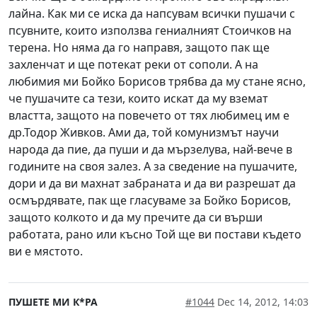
лайна. Как ми се иска да напсувам всички пушачи с
псувните, които използва гениалният Стоичков на
терена. Но няма да го направя, защото пак ще
захленчат и ще потекат реки от сополи. А на
любимия ми Бойко Борисов трябва да му стане ясно,
че пушачите са тези, които искат да му вземат
властта, защото на повечето от тях любимец им е
др.Тодор Живков. Ами да, той комунизмът научи
народа да пие, да пуши и да мързелува, най-вече в
годините на своя залез. А за сведение на пушачите,
дори и да ви махнат забраната и да ви разрешат да
осмърдявате, пак ще гласуваме за Бойко Борисов,
защото колкото и да му пречите да си върши
работата, рано или късно Той ще ви постави където
ви е мястото.
ПУШЕТЕ МИ К*РА
#1044
Dec 14, 2012, 14:03