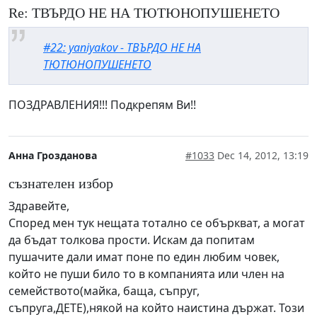
Re: ТВЪРДО НЕ НА ТЮТЮНОПУШЕНЕТО
#22: yaniyakov - ТВЪРДО НЕ НА
ТЮТЮНОПУШЕНЕТО
ПОЗДРАВЛЕНИЯ!!! Подкрепям Ви!!
Анна Грозданова
#1033
Dec 14, 2012, 13:19
съзнателен избор
Здравейте,
Според мен тук нещата тотално се объркват, а могат
да бъдат толкова прости. Искам да попитам
пушачите дали имат поне по един любим човек,
който не пуши било то в компанията или член на
семейството(майка, баща, съпруг,
съпруга,ДЕТЕ),някой на който наистина държат. Този