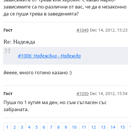
зависимите са по-различни от вас, че да е незаконно
да се пуши трева в заведенията?
Гост
#1049
Dec 14, 2012, 15:23
Re: Надежда
#1006: Надеждна - Надежда
йееее, много готино казано :)
Гост
#1050
Dec 14, 2012, 15:54
Пуша по 1 кутия ма ден, но съм съгласен със
забраната.
1
2
3
4
5
6
7
8
9
10
11
12
13
14
15