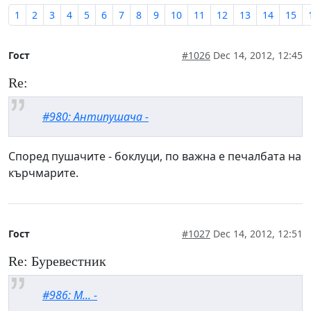
1
2
3
4
5
6
7
8
9
10
11
12
13
14
15
Гост
#1026
Dec 14, 2012, 12:45
Re:
#980: Антипушача -
Според пушачите - боклуци, по важна е печалбата на
кърчмарите.
Гост
#1027
Dec 14, 2012, 12:51
Re: Буревестник
#986: М... -