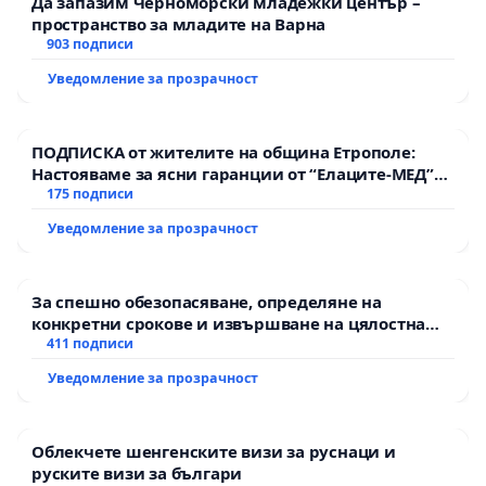
Да запазим Черноморски младежки център –
пространство за младите на Варна
903 подписи
Уведомление за прозрачност
ПОДПИСКА от жителите на община Етрополе:
Настояваме за ясни гаранции от “Елаците-МЕД”
АД и от държавата, че ще се изпълнят всички
175 подписи
екологични норми!
Уведомление за прозрачност
За спешно обезопасяване, определяне на
конкретни срокове и извършване на цялостна
рехабилитация на републиканския път между
411 подписи
пътен възел АМ „Тракия“ - гр. Ихтиман - с.
Уведомление за прозрачност
Мирово - к.к. Момин проход
Облекчете шенгенските визи за руснаци и
руските визи за българи