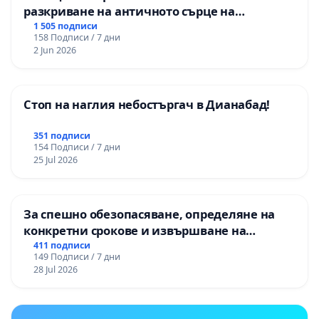
разкриване на античното сърце на
Могиланската могила във Враца
1 505 подписи
158 Подписи / 7 дни
2 Jun 2026
Стоп на наглия небостъргач в Дианабад!
351 подписи
154 Подписи / 7 дни
25 Jul 2026
За спешно обезопасяване, определяне на
конкретни срокове и извършване на
цялостна рехабилитация на
411 подписи
149 Подписи / 7 дни
републиканския път между пътен възел АМ
28 Jul 2026
„Тракия“ - гр. Ихтиман - с. Мирово - к.к.
Момин проход