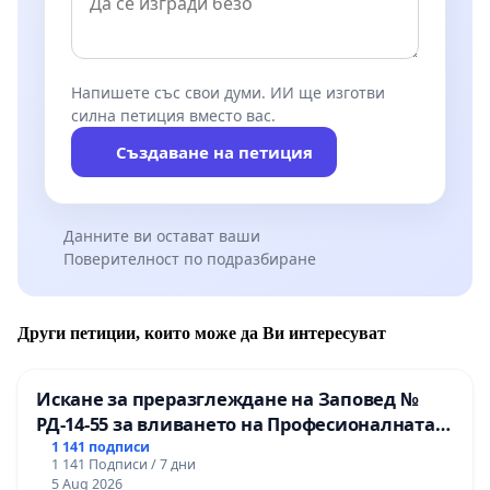
Напишете със свои думи. ИИ ще изготви
силна петиция вместо вас.
Създаване на петиция
Данните ви остават ваши
Поверителност по подразбиране
Други петиции, които може да Ви интересуват
Искане за преразглеждане на Заповед №
РД-14-55 за вливането на Професионалната
гимназия по промишлени технологии в
1 141 подписи
1 141 Подписи / 7 дни
Професионалната гимназия по икономика и
5 Aug 2026