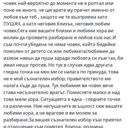
човек най-вероятно до момента не е роптал или
поне не много, че цигарите му пречет именно от
любов към теб , защото не те възприема като
ПУШАЧ, а като неговия близък, неговия любим
човек.Сега ние вашите близки и любими хора ви
молим да проявите разбиране и любов към нас.И
съм почти убедена че няма човек, който бидейки
помолен от детето си или любимата/любимия да
излезе навън да пуши заради любовта си към тах, би
имал нещо против. Но тук в случая идва другата
гледна точка-на мен ми се налага по принуда, това
не е мой съзнателен избор, правителството ми
налага къде да пуша. Тук любимия ви човек вече
става несъзнателно врагът. Помислете малко и над
това мили хора. Ситуацията е една - гледните точки
са различни. Ние непушачите всъщност сме вашите
любими хора, а не врагове и ви молим за
разбиране.За вашия съзнателен избор към приятел
и отношение към приятел, близък, роднина.