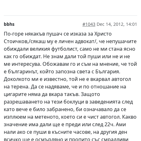
bbhs
#1043
Dec 14, 2012, 14:01
По-горе някакъв пушач се изказа за Христо
Стоичков,/сякаш му е личен адвокат/, че непушачите
обиждали великия футболист, само не ми стана ясно
как го обиждат. Не знам дали той пуши или не и не
ме интересува. Обожавам го и съм на мнение, че той
е българинът, който запозна света с България.
Доколкото ми е известно, той не е вкарвал автогол
на терена. Да се надяваме, че и по отношание на
цигарите няма да вкара такъв. Защото
разрешаването на тези боклуци в заведенията след
като вече е било забранено, би означавало да се
изплюем на метеното, което си е чист автогол. Какво
значение има дали ще е преди или след 22ч. Ами
нали ако се пуши в късните часове, на другия ден
всичко ще е осмърдяно и пропито със смрадливи