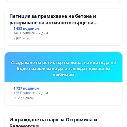
Петиция за премахване на бетона и
разкриване на античното сърце на
Могиланската могила във Враца
1 483 подписи
148 Подписи / 7 дни
2 Jun 2026
Създаване на регистър на лица, на които да не
бъде позволявано да отглеждат домашни
любимци
1 727 подписи
136 Подписи / 7 дни
29 Apr 2026
Изграждане на парк за Остромила и
Беломорски