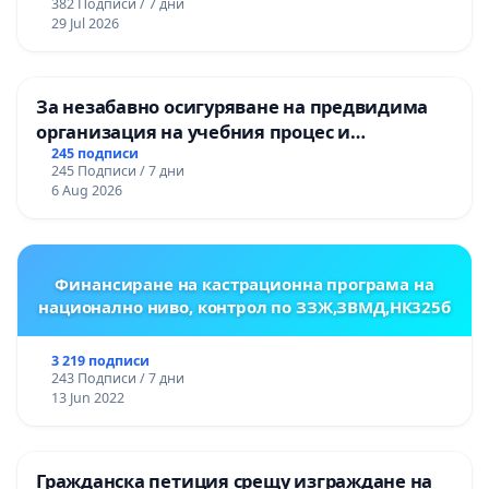
382 Подписи / 7 дни
ЗАБЕЛЕЖИТЕЛНОСТ „ХЪЛМ НА
29 Jul 2026
ОСВОБОДИТЕЛИТЕ“ (БУНАРДЖИК)
За незабавно осигуряване на предвидима
организация на учебния процес и
гарантиране на правото на равнопоставено
245 подписи
245 Подписи / 7 дни
и качествено образование на учениците от
6 Aug 2026
ОУ „Княз Александър I“ и Хуманитарна
гимназия „
Финансиране на кастрационна програма на
национално ниво, контрол по ЗЗЖ,ЗВМД,НК325б
3 219 подписи
243 Подписи / 7 дни
13 Jun 2022
Гражданска петиция срещу изграждане на