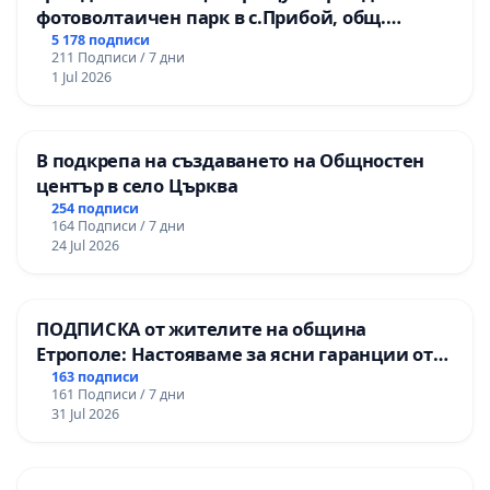
фотоволтаичен парк в с.Прибой, общ.
Радомир
5 178 подписи
211 Подписи / 7 дни
1 Jul 2026
В подкрепа на създаването на Общностен
център в село Църква
254 подписи
164 Подписи / 7 дни
24 Jul 2026
ПОДПИСКА от жителите на община
Етрополе: Настояваме за ясни гаранции от
“Елаците-МЕД” АД и от държавата, че ще се
163 подписи
161 Подписи / 7 дни
изпълнят всички екологични норми!
31 Jul 2026