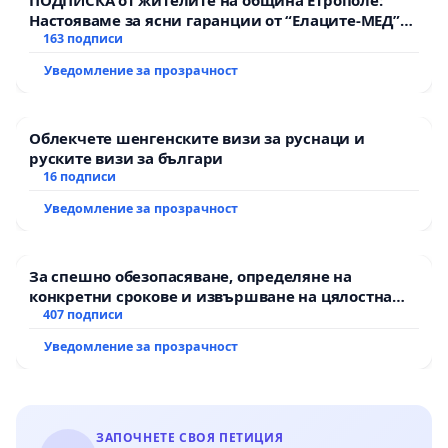
Настояваме за ясни гаранции от “Елаците-МЕД”
АД и от държавата, че ще се изпълнят всички
163 подписи
екологични норми!
Уведомление за прозрачност
Облекчете шенгенските визи за руснаци и
руските визи за българи
16 подписи
Уведомление за прозрачност
За спешно обезопасяване, определяне на
конкретни срокове и извършване на цялостна
рехабилитация на републиканския път между
407 подписи
пътен възел АМ „Тракия“ - гр. Ихтиман - с.
Уведомление за прозрачност
Мирово - к.к. Момин проход
ЗАПОЧНЕТЕ СВОЯ ПЕТИЦИЯ