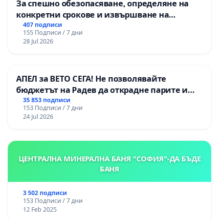
За спешно обезопасяване, определяне на
конкретни срокове и извършване на
цялостна рехабилитация на
407 подписи
155 Подписи / 7 дни
републиканския път между пътен възел АМ
28 Jul 2026
„Тракия“ - гр. Ихтиман - с. Мирово - к.к.
Момин проход
АПЕЛ за ВЕТО СЕГА! Не позволявайте
бюджетът на Радев да открадне парите и
правата ни в тъмното
35 853 подписи
153 Подписи / 7 дни
24 Jul 2026
ЦЕНТРАЛНА МИНЕРАЛНА БАНЯ "СОФИЯ"-ДА БЪДЕ
БАНЯ
3 502 подписи
153 Подписи / 7 дни
12 Feb 2025