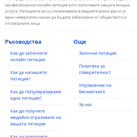
професионална онлайн петиция като използвате нашата мощна
услуга. Петициите ни са споменавани в медиите всеки ден и са
един невероятен начин да бъдете забелязани от обществото и
отговорните лица.
Ръководства
Още
Как да започнете
Започни петиция
онлайн петиция
Политика за
Как да напишете
поверителност
петиция?
Управление на
Как да популяризираме
бисквитките
една петиция?
За нас
Как да получите
медийно отразяване на
вашата петиция
Как да предадете