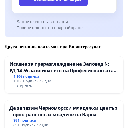
Данните ви остават ваши
Поверителност по подразбиране
Други петиции, които може да Ви интересуват
Искане за преразглеждане на Заповед №
РД-14-55 за вливането на Професионалната
гимназия по промишлени технологии в
1 106 подписи
1 106 Подписи / 7 дни
Професионалната гимназия по икономика и
5 Aug 2026
мениджмънт – гр. Пазарджик
Да запазим Черноморски младежки център
– пространство за младите на Варна
891 подписи
891 Подписи / 7 дни