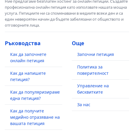
Ние предлагаме безплатен хостинг за онлайн петиции. Създайте
професионална онлайн петиция като използвате нашата мощна
услуга. Петициите ни са споменавани в медиите всеки ден и са
един невероятен начин да бъдете забелязани от обществото и
отговорните лица.
Ръководства
Още
Как да започнете
Започни петиция
онлайн петиция
Политика за
Как да напишете
поверителност
петиция?
Управление на
Как да популяризираме
бисквитките
една петиция?
За нас
Как да получите
медийно отразяване на
вашата петиция