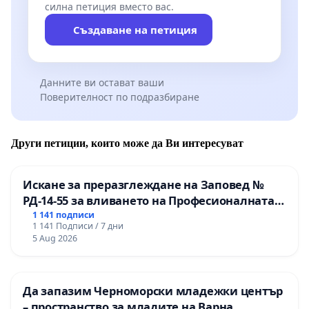
силна петиция вместо вас.
Създаване на петиция
Данните ви остават ваши
Поверителност по подразбиране
Други петиции, които може да Ви интересуват
Искане за преразглеждане на Заповед №
РД-14-55 за вливането на Професионалната
гимназия по промишлени технологии в
1 141 подписи
1 141 Подписи / 7 дни
Професионалната гимназия по икономика и
5 Aug 2026
мениджмънт – гр. Пазарджик
Да запазим Черноморски младежки център
– пространство за младите на Варна