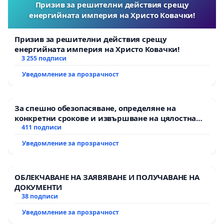
Призив за решителни действия срещу
енергийната империя на Христо Ковачки!
Призив за решителни действия срещу
енергийната империя на Христо Ковачки!
3 255 подписи
Уведомление за прозрачност
За спешно обезопасяване, определяне на
конкретни срокове и извършване на цялостна
рехабилитация на републиканския път между
411 подписи
пътен възел АМ „Тракия“ - гр. Ихтиман - с.
Уведомление за прозрачност
Мирово - к.к. Момин проход
ОБЛЕКЧАВАНЕ НА ЗАЯВЯВАНЕ И ПОЛУЧАВАНЕ НА
ДОКУМЕНТИ
38 подписи
Уведомление за прозрачност