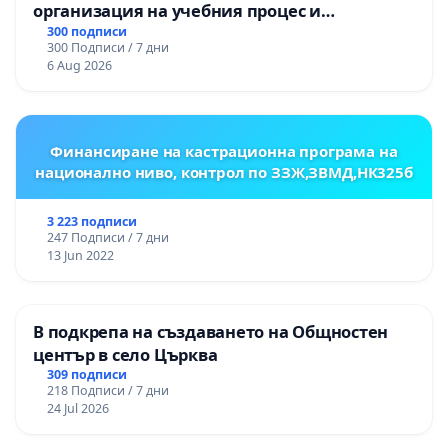
организация на учебния процес и
гарантиране на правото на равнопоставено
300 подписи
300 Подписи / 7 дни
и качествено образование на учениците от
6 Aug 2026
ОУ „Княз Александър I“ и Хуманитарна
гимназия „
Финансиране на кастрационна програма на
национално ниво, контрол по ЗЗЖ,ЗВМД,НК325б
3 223 подписи
247 Подписи / 7 дни
13 Jun 2022
В подкрепа на създаването на Общностен
център в село Църква
309 подписи
218 Подписи / 7 дни
24 Jul 2026