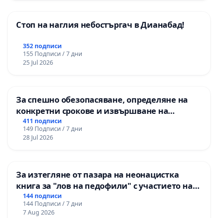
Стоп на наглия небостъргач в Дианабад!
352 подписи
155 Подписи / 7 дни
25 Jul 2026
За спешно обезопасяване, определяне на
конкретни срокове и извършване на
цялостна рехабилитация на
411 подписи
149 Подписи / 7 дни
републиканския път между пътен възел АМ
28 Jul 2026
„Тракия“ - гр. Ихтиман - с. Мирово - к.к.
Момин проход
За изтегляне от пазара на неонацистка
книга за "лов на педофили" с участието на
деца
144 подписи
144 Подписи / 7 дни
7 Aug 2026