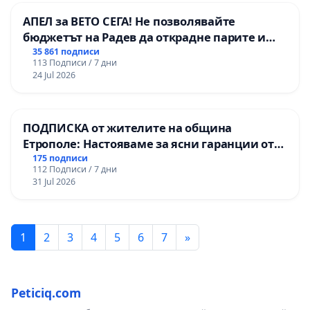
АПЕЛ за ВЕТО СЕГА! Не позволявайте
бюджетът на Радев да открадне парите и
правата ни в тъмното
35 861 подписи
113 Подписи / 7 дни
24 Jul 2026
ПОДПИСКА от жителите на община
Етрополе: Настояваме за ясни гаранции от
“Елаците-МЕД” АД и от държавата, че ще се
175 подписи
112 Подписи / 7 дни
изпълнят всички екологични норми!
31 Jul 2026
1
2
3
4
5
6
7
»
Peticiq.com