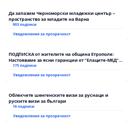
Да запазим Черноморски младежки център –
пространство за младите на Варна
903 подписи
Уведомление за прозрачност
ПОДПИСКА от жителите на община Етрополе:
Настояваме за ясни гаранции от “Елаците-МЕД”
АД и от държавата, че ще се изпълнят всички
175 подписи
екологични норми!
Уведомление за прозрачност
Облекчете шенгенските визи за руснаци и
руските визи за българи
16 подписи
Уведомление за прозрачност