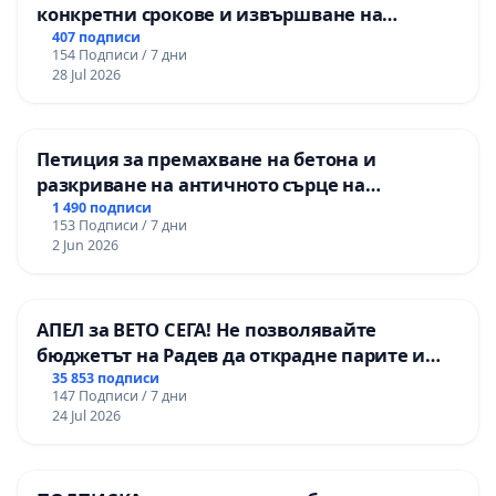
конкретни срокове и извършване на
цялостна рехабилитация на
407 подписи
154 Подписи / 7 дни
републиканския път между пътен възел АМ
28 Jul 2026
„Тракия“ - гр. Ихтиман - с. Мирово - к.к.
Момин проход
Петиция за премахване на бетона и
разкриване на античното сърце на
Могиланската могила във Враца
1 490 подписи
153 Подписи / 7 дни
2 Jun 2026
АПЕЛ за ВЕТО СЕГА! Не позволявайте
бюджетът на Радев да открадне парите и
правата ни в тъмното
35 853 подписи
147 Подписи / 7 дни
24 Jul 2026