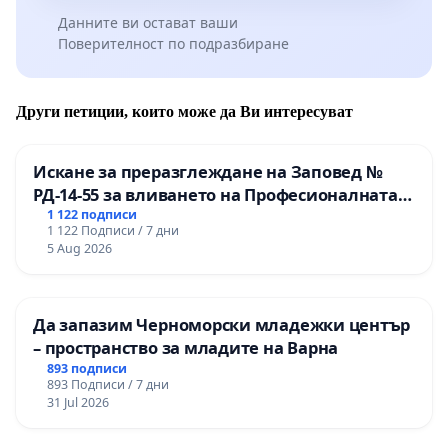
Данните ви остават ваши
Поверителност по подразбиране
Други петиции, които може да Ви интересуват
Искане за преразглеждане на Заповед №
РД-14-55 за вливането на Професионалната
гимназия по промишлени технологии в
1 122 подписи
1 122 Подписи / 7 дни
Професионалната гимназия по икономика и
5 Aug 2026
мениджмънт – гр. Пазарджик
Да запазим Черноморски младежки център
– пространство за младите на Варна
893 подписи
893 Подписи / 7 дни
31 Jul 2026