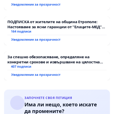
Уведомление за прозрачност
ПОДПИСКА от жителите на община Етрополе:
Настояваме за ясни гаранции от “Елаците-МЕД”
АД и от държавата, че ще се изпълнят всички
164 подписи
екологични норми!
Уведомление за прозрачност
За спешно обезопасяване, определяне на
конкретни срокове и извършване на цялостна
рехабилитация на републиканския път между
407 подписи
пътен възел АМ „Тракия“ - гр. Ихтиман - с.
Уведомление за прозрачност
Мирово - к.к. Момин проход
ЗАПОЧНЕТЕ СВОЯ ПЕТИЦИЯ
Има ли нещо, което искате
да промените?