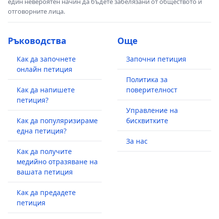
един невероятен начин да бъдете забелязани от обществото и
отговорните лица.
Ръководства
Още
Как да започнете
Започни петиция
онлайн петиция
Политика за
Как да напишете
поверителност
петиция?
Управление на
Как да популяризираме
бисквитките
една петиция?
За нас
Как да получите
медийно отразяване на
вашата петиция
Как да предадете
петиция