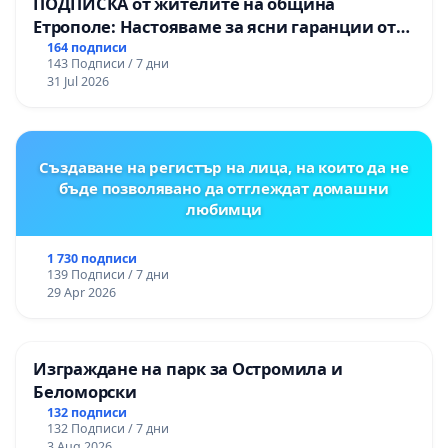
ПОДПИСКА от жителите на община
Етрополе: Настояваме за ясни гаранции от
“Елаците-МЕД” АД и от държавата, че ще се
164 подписи
143 Подписи / 7 дни
изпълнят всички екологични норми!
31 Jul 2026
Създаване на регистър на лица, на които да не
бъде позволявано да отглеждат домашни
любимци
1 730 подписи
139 Подписи / 7 дни
29 Apr 2026
Изграждане на парк за Остромила и
Беломорски
132 подписи
132 Подписи / 7 дни
3 Aug 2026