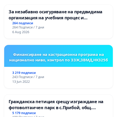
За незабавно осигуряване на предвидима
организация на учебния процес и
гарантиране на правото на равнопоставено
264 подписи
264 Подписи / 7 дни
и качествено образование на учениците от
6 Aug 2026
ОУ „Княз Александър I“ и Хуманитарна
гимназия „
Финансиране на кастрационна програма на
национално ниво, контрол по ЗЗЖ,ЗВМД,НК325б
3 219 подписи
243 Подписи / 7 дни
13 Jun 2022
Гражданска петиция срещу изграждане на
фотоволтаичен парк в с.Прибой, общ.
Радомир
5 179 подписи