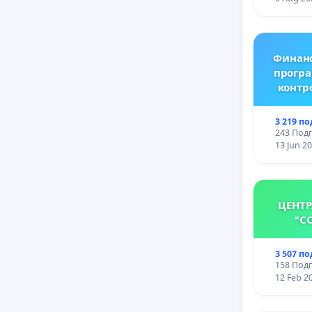
Финанс
програ
контр
3 219 п
243 Подп
13 Jun 2
ЦЕНТР
"С
3 507 п
158 Подп
12 Feb 2