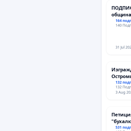
ПОДПИС
община
за ясни
164 под
140 Подп
МЕД” АД
се изпъ
еколог
31 Jul 20
Изгражд
Остром
132 под
132 Подп
3 Aug 20
Петици
"бухалк
531 под