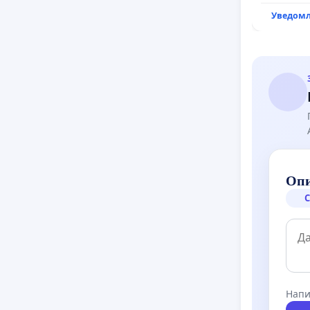
Уведомл
Опи
С
Напи