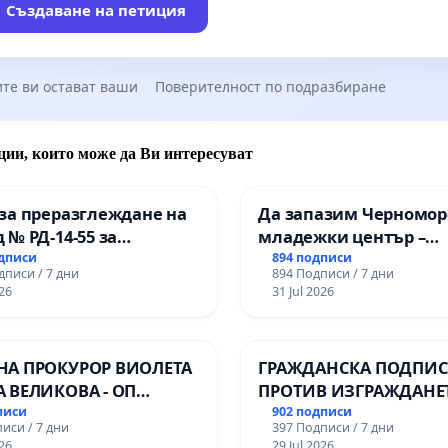
Създаване на петиция
те ви остават ваши
Поверителност по подразбиране
ции, които може да Ви интересуват
за преразглеждане на
Да запазим Черномор
 № РД-14-55 за
младежки център –
ето на
пространство за млад
одписи
894 подписи
дписи / 7 дни
894 Подписи / 7 дни
ионалната гимназия по
Варна
26
31 Jul 2026
лени технологии в
ионалната гимназия по
ика и мениджмънт –
НА ПРОКУРОР ВИОЛЕТА
ГРАЖДАНСКА ПОДПИСК
арджик
А ВЕЛИКОВА - ОП
ПРОТИВ ИЗГРАЖДАНЕ
Ч
ВЪЖЕНА ЛИНИЯ (ЛИФТ
писи
902 подписи
иси / 7 дни
397 Подписи / 7 дни
ТЕРИТОРИЯТА НА ПР
26
29 Jul 2026