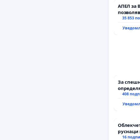
АПЕЛ за 
позволяв
да откра
35 853 п
тъмното
Уведомл
За спешн
определя
и извърш
408 под
рехабил
Уведомл
републи
възел АМ
с. Миров
Облекчет
руснаци 
българи
16 подп