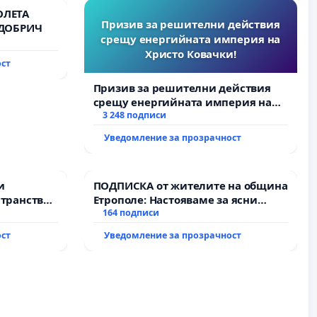
ОЛЕТА
Призив за решителни действия
 ДОБРИЧ
срещу енергийната империя на
Христо Ковачки!
ост
Призив за решителни действия
срещу енергийната империя на
Христо Ковачки!
3 248 подписи
Уведомление за прозрачност
и
ПОДПИСКА от жителите на община
транство
Етрополе: Настояваме за ясни
гаранции от “Елаците-МЕД” АД и от
164 подписи
държавата, че ще се изпълнят
ост
Уведомление за прозрачност
всички екологични норми!