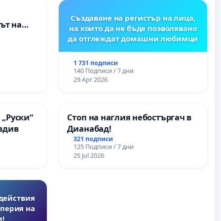
Създаване на регистър на лица,
ът на
на които да не бъде позволявано
рите и
да отглеждат домашни любимци
1 731 подписи
140 Подписи / 7 дни
29 Apr 2026
 „Руски“
Стоп на наглия небостъргач в
овдив
Дианабад!
321 подписи
125 Подписи / 7 дни
25 Jul 2026
действия
перия на
!