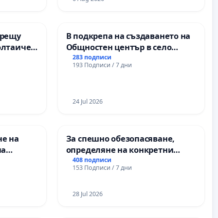
ХЪЛМ НА
и качествено образование на
учениците от ОУ „Княз
Александър I“ и Хуманитарна
срещу
В подкрепа на създаването на
гимназия „
олтаичен
Общностен център в село
. Радомир
Църква
283 подписи
193 Подписи / 7 дни
24 Jul 2026
не на
За спешно обезопасяване,
на
определяне на конкретни
срокове и извършване на
408 подписи
153 Подписи / 7 дни
 във
цялостна рехабилитация на
републиканския път между
пътен възел АМ „Тракия“ - гр.
28 Jul 2026
Ихтиман - с. Мирово - к.к.
Момин проход