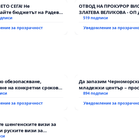
ВЕТО СЕГА! Не
ОТВОД НА ПРОКУРОР ВИ
айте бюджетът на Радев
ЗЛАТЕВА ВЕЛИКОВА - ОП
дне парите и правата ни в
одписи
519 подписи
ение за прозрачност
Уведомление за прозрачн
о обезопасяване,
Да запазим Черноморск
не на конкретни срокове
младежки център – прос
ване на цялостна
писи
за младите на Варна
894 подписи
итация на
ение за прозрачност
Уведомление за прозрачн
канския път между пътен
 „Тракия“ - гр. Ихтиман -
о - к.к. Момин проход
е шенгенските визи за
и руските визи за
иси