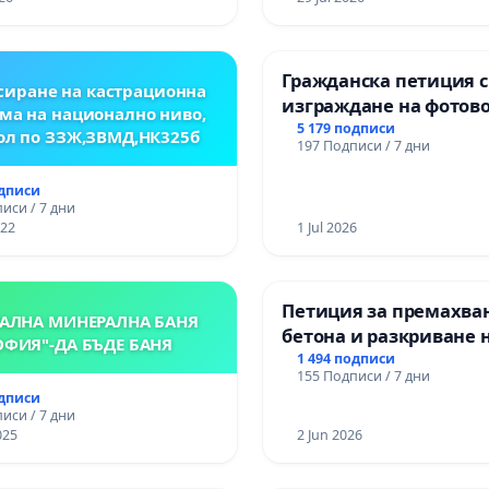
ЗАБЕЛЕЖИТЕЛНОСТ „
ОСВОБОДИТЕЛИТЕ“
(БУНАРДЖИК)
Гражданска петиция 
иране на кастрационна
изграждане на фотов
ма на национално ниво,
парк в с.Прибой, общ
5 179 подписи
ол по ЗЗЖ,ЗВМД,НК325б
197 Подписи / 7 дни
одписи
иси / 7 дни
022
1 Jul 2026
Петиция за премахва
АЛНА МИНЕРАЛНА БАНЯ
бетона и разкриване 
ОФИЯ"-ДА БЪДЕ БАНЯ
античното сърце на
1 494 подписи
155 Подписи / 7 дни
Могиланската могила
одписи
Враца
иси / 7 дни
025
2 Jun 2026