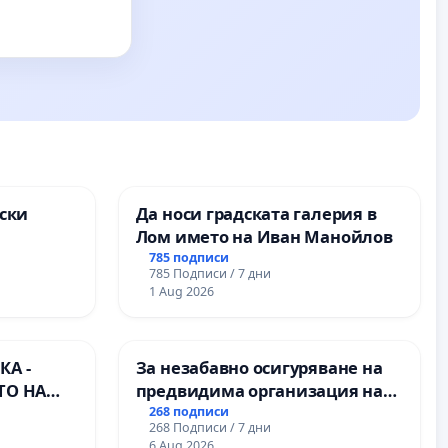
ски
Да носи градската галерия в
Лом името на Иван Манойлов
ите на
785 подписи
785 Подписи / 7 дни
1 Aug 2026
А -
За незабавно осигуряване на
ТО НА
предвидима организация на
) НА
учебния процес и гарантиране
268 подписи
268 Подписи / 7 дни
ИРОДНА
на правото на равнопоставено
6 Aug 2026