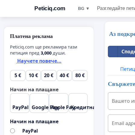
Peticiq.com
Разгледайте пет
BG ▼
Аз подкр
Платена реклама
Peticiq.com ще рекламира тази
Спод
петиция пред
3,000
души.
Научете повече...
Петиц
5 €
10 €
20 €
40 €
80 €
Свържете 
Начин на плащане
Вашето и
PayPal
Google Pay
Apple Pay
Кредитна карта
Начин на плащане
Email адр
PayPal