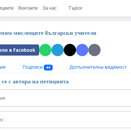
ициите
Контакти
За нас
Търси
епям мислещите български учители
ели в Facebook
ия
Подписи
Допълнителна видимост
44
се с автора на петицията
ме
ес