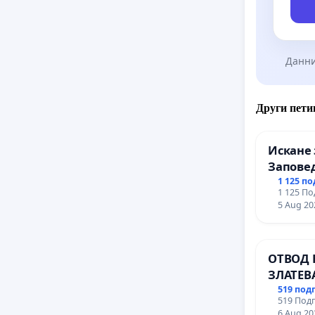
Данни
Други пети
Искане 
Заповед
вливан
1 125 п
1 125 По
Профес
5 Aug 20
промиш
Профес
иконом
ОТВОД 
гр. Паз
ЗЛАТЕВ
ДОБРИ
519 под
519 Подп
6 Aug 20