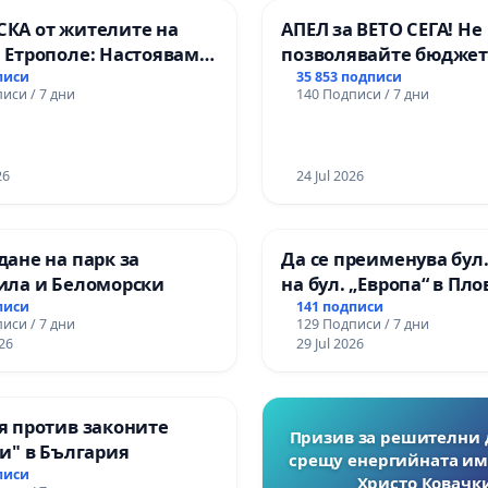
КА от жителите на
АПЕЛ за ВЕТО СЕГА! Не
 Етрополе: Настояваме
позволявайте бюджет
 гаранции от “Елаците-
Радев да открадне па
писи
35 853 подписи
иси / 7 дни
140 Подписи / 7 дни
 и от държавата, че ще
правата ни в тъмното
лнят всички
ични норми!
26
24 Jul 2026
ане на парк за
Да се преименува бул.
ила и Беломорски
на бул. „Европа“ в Пл
писи
141 подписи
иси / 7 дни
129 Подписи / 7 дни
26
29 Jul 2026
я против законите
Призив за решителни 
и" в България
срещу енергийната им
писи
Христо Ковачки