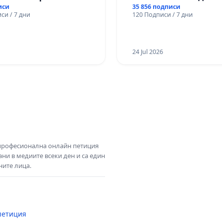
Радев да открадне пар
иси
35 856 подписи
си / 7 дни
120 Подписи / 7 дни
правата ни в тъмното
24 Jul 2026
 професионална онлайн петиция
ни в медиите всеки ден и са един
ните лица.
петиция