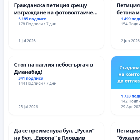
Гражданска петиция срещу
Петиция
изграждане на фотоволтаичен
бетона и
парк в с.Прибой, общ. Радомир
антично
5 185 подписи
1 499 по
178 Подписи / 7 дни
154 Подпи
Могилан
Враца
1 Jul 2026
2 Jun 2026
Стоп на наглия небостъргач в
Създава
Дианабад!
на които
341 подписи
да отгл
144 Подписи / 7 дни
1 733 по
142 Подпи
25 Jul 2026
29 Apr 20
Да се преименува бул. „Руски“
Петиция
на бул. „Европа“ в Пловдив
"бухалки