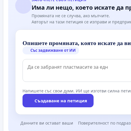
Има ли нещо, което искате да 
Промяната не се случва, ако мълчите.
Авторът на тази петиция се изправи и предпри
Опишете промяната, която искате да в
Със задвижване от ИИ
Напишете със свои думи. ИИ ще изготви силна пети
Създаване на петиция
Данните ви остават ваши
Поверителност по подра