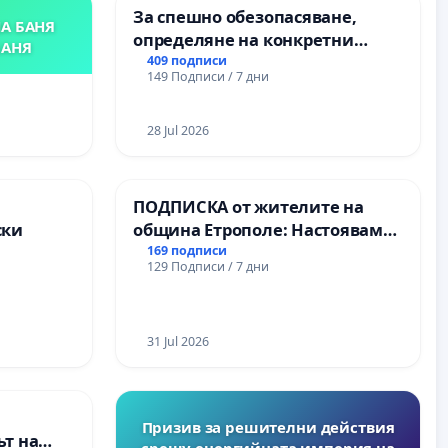
За спешно обезопасяване,
А БАНЯ
определяне на конкретни
БАНЯ
срокове и извършване на
409 подписи
149 Подписи / 7 дни
цялостна рехабилитация на
републиканския път между
пътен възел АМ „Тракия“ - гр.
28 Jul 2026
Ихтиман - с. Мирово - к.к.
Момин проход
а
ПОДПИСКА от жителите на
ски
община Етрополе: Настояваме
за ясни гаранции от “Елаците-
169 подписи
129 Подписи / 7 дни
МЕД” АД и от държавата, че ще
се изпълнят всички
екологични норми!
31 Jul 2026
Призив за решителни действия
т на