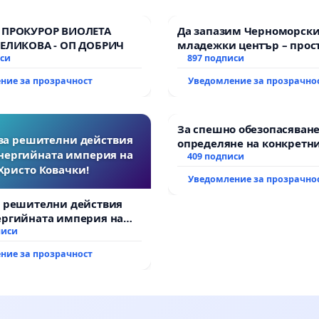
 ПРОКУРОР ВИОЛЕТА
Да запазим Черноморск
ВЕЛИКОВА - ОП ДОБРИЧ
младежки център – прос
иси
за младите на Варна
897 подписи
ние за прозрачност
Уведомление за прозрачно
За спешно обезопасяване
за решителни действия
определяне на конкретни
нергийната империя на
и извършване на цялост
409 подписи
Христо Ковачки!
рехабилитация на
Уведомление за прозрачно
републиканския път меж
възел АМ „Тракия“ - гр. И
а решителни действия
Мирово - к.к. Момин про
ергийната империя на
вачки!
писи
ние за прозрачност