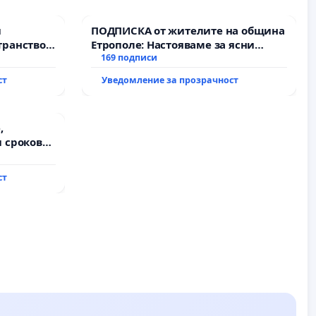
и
ПОДПИСКА от жителите на община
транство
Етрополе: Настояваме за ясни
гаранции от “Елаците-МЕД” АД и от
169 подписи
държавата, че ще се изпълнят
ст
Уведомление за прозрачност
всички екологични норми!
,
 срокове
на
ст
ду пътен
хтиман - с.
ход