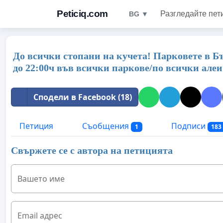
Peticiq.com
Разгледайте пет
BG ▼
До всички стопани на кучета! Парковете в Бъ
до 22:00ч във всички паркове/по всички алеи!
Сподели в Facebook (18)
Петиция
Съобщения
Подписи
1
183
Свържете се с автора на петицията
Вашето име
Email адрес