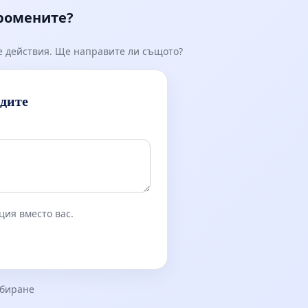
промените?
е действия. Ще направите ли същото?
идите
ция вместо вас.
збиране