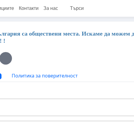
ициите
Контакти
За нас
Търси
лгария са обществени места. Искаме да можем да 
 !
Политика за поверителност