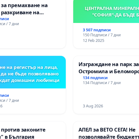
 за премахване на
ЦЕНТРАЛНА МИНЕРАЛН
 разкриване на
"СОФИЯ"-ДА БЪДЕ 
то сърце на
дписи
си / 7 дни
ската могила във
3 507 подписи
150 Подписи / 7 дни
12 Feb 2025
Изграждане на парк з
не на регистър на лица,
Остромила и Беломор
 да не бъде позволявано
134 подписи
еждат домашни любимци
134 Подписи / 7 дни
дписи
си / 7 дни
26
3 Aug 2026
 против законите
АПЕЛ за ВЕТО СЕГА! Не
" в България
позволявайте бюджетъ