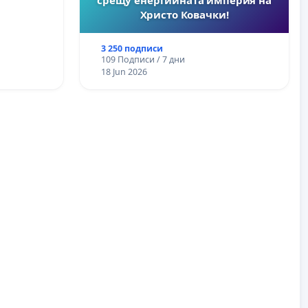
срещу енергийната империя на
ите и
Христо Ковачки!
3 250 подписи
109 Подписи / 7 дни
18 Jun 2026