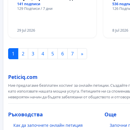
141 подписи
536 подп
129 Подписи / 7 дни
126 Подпи
29 Jul 2026
8 Jul 2026
1
2
3
4
5
6
7
»
Peticiq.com
Ние предлагаме безплатен хостинг за онлайн петиции. Създайте
като използвате нашата мощна услуга. Петициите ни са споменава
невероятен начин да бъдете забелязани от обществото и отговор
Ръководства
Още
Как да започнете онлайн петиция
Започни 