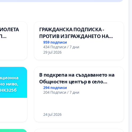
ВИОЛЕТА
ГРАЖДАНСКА ПОДПИСКА -
П
ПРОТИВ ИЗГРАЖДАНЕТО НА
ВЪЖЕНА ЛИНИЯ (ЛИФТ) НА
959 подписи
434 Подписи / 7 дни
ТЕРИТОРИЯТА НА ПРИРОДНА
29 Jul 2026
ЗАБЕЛЕЖИТЕЛНОСТ „ХЪЛМ НА
ОСВОБОДИТЕЛИТЕ“
(БУНАРДЖИК)
В подкрепа на създаването на
ационна
Общностен център в село
но ниво,
Църква
294 подписи
,НК325б
204 Подписи / 7 дни
24 Jul 2026