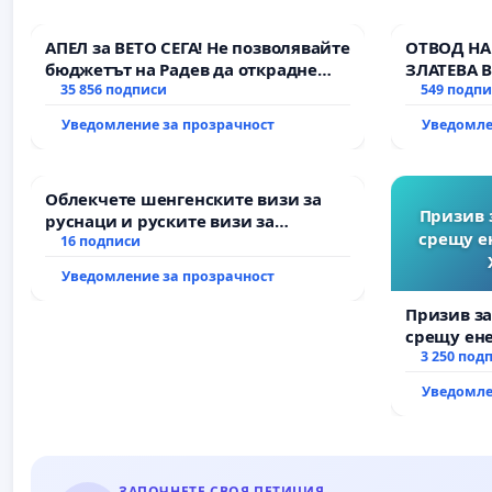
АПЕЛ за ВЕТО СЕГА! Не позволявайте
ОТВОД НА
бюджетът на Радев да открадне
ЗЛАТЕВА 
парите и правата ни в тъмното
35 856 подписи
549 подп
Уведомление за прозрачност
Уведомле
Облекчете шенгенските визи за
Призив 
руснаци и руските визи за
срещу е
българи
16 подписи
Уведомление за прозрачност
Призив з
срещу ен
Христо Ко
3 250 под
Уведомле
ЗАПОЧНЕТЕ СВОЯ ПЕТИЦИЯ