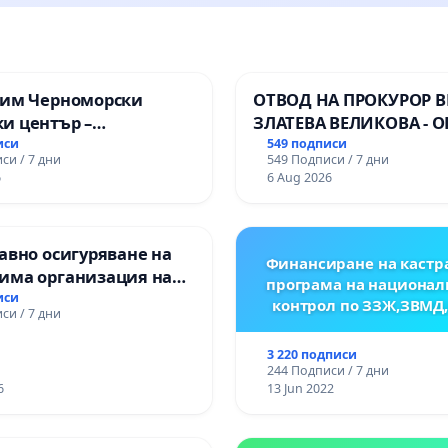
зим Черноморски
ОТВОД НА ПРОКУРОР 
и център –
ЗЛАТЕВА ВЕЛИКОВА - О
ство за младите на
ДОБРИЧ
иси
549 подписи
си / 7 дни
549 Подписи / 7 дни
6
6 Aug 2026
авно осигуряване на
Финансиране на кастр
има организация на
програма на национал
процес и гарантиране
иси
контрол по ЗЗЖ,ЗВМД
си / 7 дни
то на равнопоставено
вено образование на
3 220 подписи
е от ОУ „Княз
244 Подписи / 7 дни
ър I“ и Хуманитарна
6
13 Jun 2022
я „