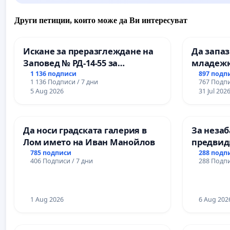
Други петиции, които може да Ви интересуват
Искане за преразглеждане на
Да запа
Заповед № РД-14-55 за
младежк
вливането на
простран
1 136 подписи
897 подп
1 136 Подписи / 7 дни
767 Подпи
Професионалната гимназия по
Варна
5 Aug 2026
31 Jul 202
промишлени технологии в
Професионалната гимназия по
икономика и мениджмънт – гр.
Да носи градската галерия в
За незаб
Пазарджик
Лом името на Иван Манойлов
предвид
учебния 
785 подписи
288 подп
406 Подписи / 7 дни
288 Подпи
на право
и качест
ученицит
1 Aug 2026
Александ
6 Aug 202
гимнази