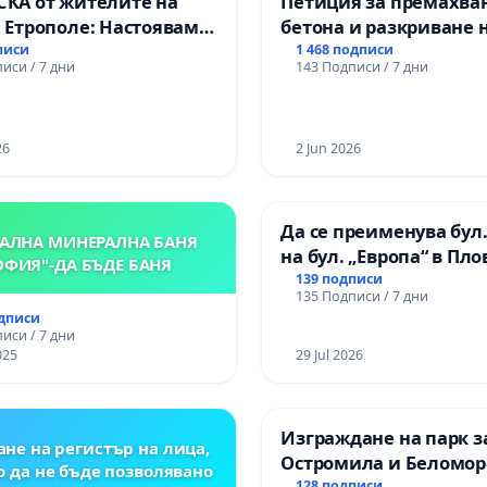
КА от жителите на
Петиция за премахва
 Етрополе: Настояваме
бетона и разкриване 
 гаранции от “Елаците-
античното сърце на
писи
1 468 подписи
иси / 7 дни
143 Подписи / 7 дни
 и от държавата, че ще
Могиланската могила
лнят всички
Враца
ични норми!
26
2 Jun 2026
Да се преименува бул.
АЛНА МИНЕРАЛНА БАНЯ
на бул. „Европа“ в Пл
ОФИЯ"-ДА БЪДЕ БАНЯ
139 подписи
135 Подписи / 7 дни
одписи
иси / 7 дни
025
29 Jul 2026
Изграждане на парк з
не на регистър на лица,
Остромила и Беломор
о да не бъде позволявано
128 подписи