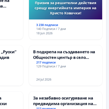
не на
Момин проход
Призив за решителни действия
на
срещу енергийната империя на
Христо Ковачки!
 във
3 238 подписи
140 Подписи / 7 дни
18 Jun 2026
 „Руски“
В подкрепа на създаването на
овдив
Общностен център в село
Църква
217 подписи
129 Подписи / 7 дни
24 Jul 2026
а
За незабавно осигуряване на
ски
предвидима организация на
112 подписи