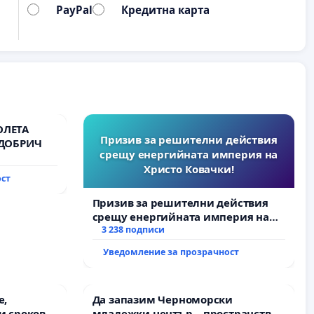
PayPal
Кредитна карта
ОЛЕТА
Призив за решителни действия
 ДОБРИЧ
срещу енергийната империя на
Христо Ковачки!
ост
Призив за решителни действия
срещу енергийната империя на
Христо Ковачки!
3 238 подписи
Уведомление за прозрачност
е,
Да запазим Черноморски
и срокове
младежки център – пространство