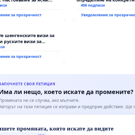
 от “Елаците-МЕД” АД и от
писи
и извършване на цялост
406 подписи
а, че ще се изпълнят
рехабилитация на
ение за прозрачност
Уведомление за прозрачн
кологични норми!
републиканския път ме
възел АМ „Тракия“ - гр. 
с. Мирово - к.к. Момин п
е шенгенските визи за
и руските визи за
иси
ение за прозрачност
ЗАПОЧНЕТЕ СВОЯ ПЕТИЦИЯ
Има ли нещо, което искате да промените?
Промяната не се случва, ако мълчите.
Авторът на тази петиция се изправи и предприе действия. Ще
шете промяната, която искате да видите