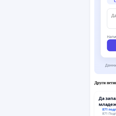
С
Напи
Данни
Други пети
Да зап
младеж
простра
871 под
871 Подп