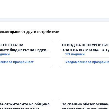
ромотирани от други потребители
ВЕТО СЕГА! Не
ОТВОД НА ПРОКУРОР ВИ
айте бюджетът на Радев
ЗЛАТЕВА ВЕЛИКОВА - ОП
дне парите и правата ни в
одписи
174 подписи
ение за прозрачност
Уведомление за прозрачн
А от жителите на община
За спешно обезопасяван
: Настояваме за ясни
определяне на конкретн