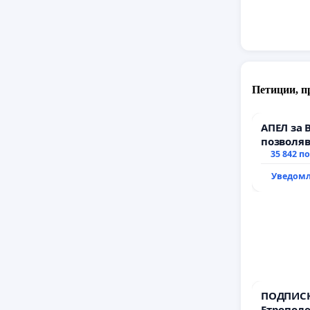
Петиции, п
АПЕЛ за 
позволяв
да откра
35 842 п
тъмното
Уведомл
ПОДПИСК
Етрополе