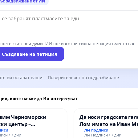
ъс задвижване от ИИ
шете със свои думи. ИИ ще изготви силна петиция вместо вас.
Създаване на петиция
те ви остават ваши
Поверителност по подразбиране
ции, които може да Ви интересуват
азим Черноморски
Да носи градската гал
ки център –
Лом името на Иван М
нство за младите на
писи
784 подписи
иси / 7 дни
784 Подписи / 7 дни