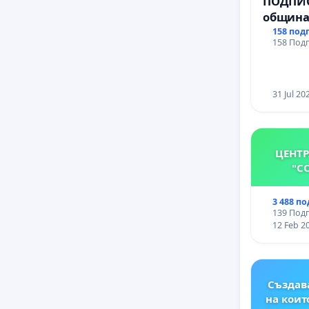
ПОДПИС
община
за ясни
158 под
158 Подп
МЕД” АД
се изпъ
еколог
31 Jul 20
ЦЕНТР
"С
3 488 п
139 Подп
12 Feb 2
Създава
на коит