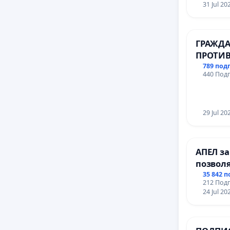
Варна
31 Jul 20
ГРАЖДА
ПРОТИВ
ВЪЖЕНА
789 под
440 Подп
ТЕРИТО
ЗАБЕЛЕ
ОСВОБО
(БУНАР
29 Jul 20
АПЕЛ за
позвол
Радев д
35 842 
212 Подп
правата
24 Jul 20