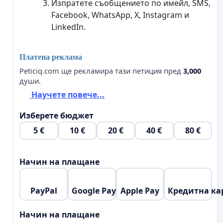
Изпратете съобщението по имейл, SMS,
Facebook, WhatsApp, X, Instagram и
LinkedIn.
Платена реклама
Peticiq.com ще рекламира тази петиция пред
3,000
души.
Научете повече...
Изберете бюджет
5 €
10 €
20 €
40 €
80 €
Начин на плащане
PayPal
Google Pay
Apple Pay
Кредитна ка
Начин на плащане