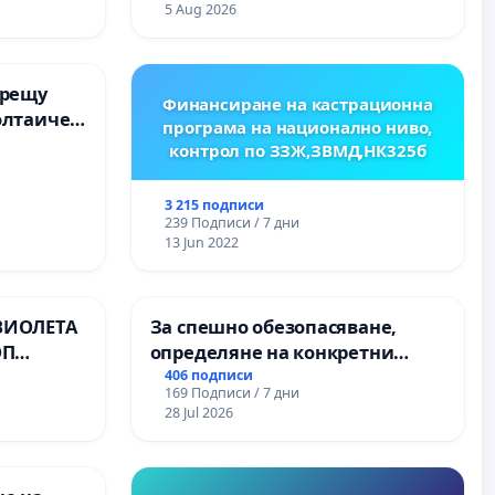
Професионалната гимназия по
5 Aug 2026
промишлени технологии в
Професионалната гимназия по
икономика и мениджмънт –
срещу
гр. Пазарджик
Финансиране на кастрационна
олтаичен
програма на национално ниво,
. Радомир
контрол по ЗЗЖ,ЗВМД,НК325б
3 215 подписи
239 Подписи / 7 дни
13 Jun 2022
ВИОЛЕТА
За спешно обезопасяване,
ОП
определяне на конкретни
срокове и извършване на
406 подписи
169 Подписи / 7 дни
цялостна рехабилитация на
28 Jul 2026
републиканския път между
пътен възел АМ „Тракия“ - гр.
Ихтиман - с. Мирово - к.к.