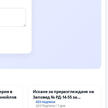
ерия в
Искане за преразглеждане на
анойлов
Заповед № РД-14-55 за
вливането на
623 подписи
623 Подписи / 7 дни