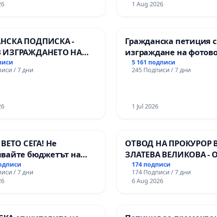
26
1 Aug 2026
НСКА ПОДПИСКА -
Гражданска петиция 
 ИЗГРАЖДАНЕТО НА
изграждане на фотов
 ЛИНИЯ (ЛИФТ) НА
парк в с.Прибой, общ
писи
5 161 подписи
иси / 7 дни
245 Подписи / 7 дни
РИЯТА НА ПРИРОДНА
ЖИТЕЛНОСТ „ХЪЛМ НА
ДИТЕЛИТЕ“
ДЖИК)
26
1 Jul 2026
 ВЕТО СЕГА! Не
ОТВОД НА ПРОКУРОР 
явайте бюджетът на
ЗЛАТЕВА ВЕЛИКОВА - 
а открадне парите и
ДОБРИЧ
подписи
174 подписи
иси / 7 дни
174 Подписи / 7 дни
 ни в тъмното
26
6 Aug 2026