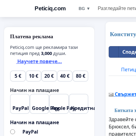
Peticiq.com
Разгледайте пет
BG ▼
Конститу
Платена реклама
Peticiq.com ще рекламира тази
Спод
петиция пред
3,000
души.
Научете повече...
Петиц
5 €
10 €
20 €
40 €
80 €
Начин на плащане
Свържете
PayPal
Google Pay
Apple Pay
Кредитна карта
Битката з
Здравейте 
Начин на плащане
Брюксел, б
PayPal
правителст