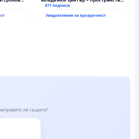
на
за младите на Варна
871 подписи
ост
Уведомление за прозрачност
жду пътен
Ихтиман -
роход
 направите ли същото?