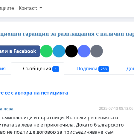
ициите
Контакт:
ционни гаранции за разплащания с налични пар
ели в Facebook
ия
Съобщения
Подписи
Доп
1
253
 се с автора на петицията
2025-07-13 08:13:06
а лева
съмишленици и съратници. Въпреки решенията в
итката за лева не е приключила. Докато българското
во не подпише договор за присъединяване към