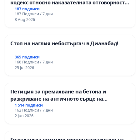
кодекс относно наказателната отговорност
на непълнолетните при особено тежки
187 подписи
187 Подписи / 7 дни
умишлени престъпления
8 Aug 2026
Стоп на наглия небостъргач в Дианабад!
365 подписи
166 Подписи / 7 дни
25 Jul 2026
Петиция за премахване на бетона и
разкриване на античното сърце на
Могиланската могила във Враца
1 514 подписи
162 Подписи / 7 дни
2 Jun 2026
Гражданска петиция срещу изграждане на