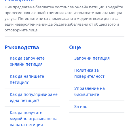
Ние предлагаме безплатен хостинг за онлайн петиции. Създайте
професионална онлайн петиция като използвате нашата мощна
услуга. Петициите ни са споменавани в медиите всеки ден и са
един невероятен начин да бъдете забелязани от обществото и
отговорните лица.
Ръководства
Още
Как да започнете
Започни петиция
онлайн петиция
Политика за
Как да напишете
поверителност
петиция?
Управление на
Как да популяризираме
бисквитките
една петиция?
За нас
Как да получите
медийно отразяване на
вашата петиция