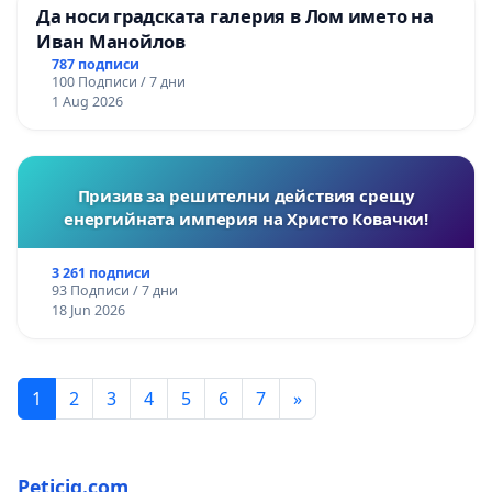
Да носи градската галерия в Лом името на
Иван Манойлов
787 подписи
100 Подписи / 7 дни
1 Aug 2026
Призив за решителни действия срещу
енергийната империя на Христо Ковачки!
3 261 подписи
93 Подписи / 7 дни
18 Jun 2026
1
2
3
4
5
6
7
»
Peticiq.com