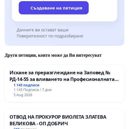
Създаване на петиция
Данните ви остават ваши
Поверителност по подразбиране
Други петиции, които може да Ви интересуват
Искане за преразглеждане на Заповед №
РД-14-55 за вливането на Професионалната
гимназия по промишлени технологии в
1 145 подписи
1 145 Подписи / 7 дни
Професионалната гимназия по икономика и
5 Aug 2026
мениджмънт – гр. Пазарджик
ОТВОД НА ПРОКУРОР ВИОЛЕТА ЗЛАТЕВА
ВЕЛИКОВА - ОП ДОБРИЧ