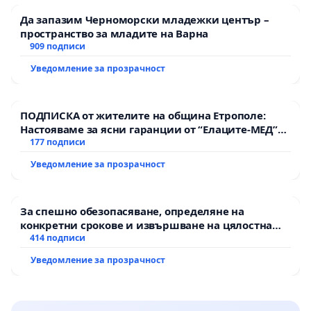
Да запазим Черноморски младежки център –
пространство за младите на Варна
909 подписи
Уведомление за прозрачност
ПОДПИСКА от жителите на община Етрополе:
Настояваме за ясни гаранции от “Елаците-МЕД”
АД и от държавата, че ще се изпълнят всички
177 подписи
екологични норми!
Уведомление за прозрачност
За спешно обезопасяване, определяне на
конкретни срокове и извършване на цялостна
рехабилитация на републиканския път между
414 подписи
пътен възел АМ „Тракия“ - гр. Ихтиман - с.
Уведомление за прозрачност
Мирово - к.к. Момин проход