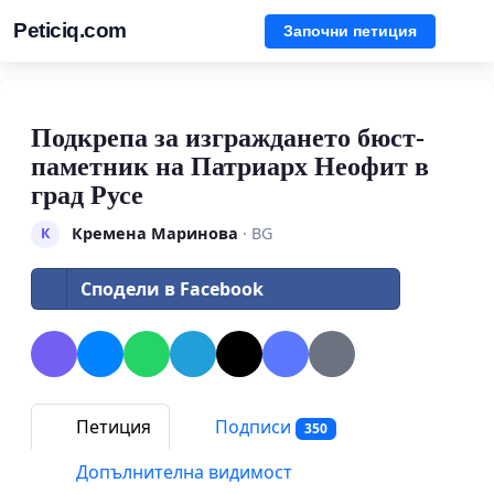
Peticiq.com
Започни петиция
Подкрепа за изграждането бюст-
паметник на Патриарх Неофит в
град Русе
Кремена Маринова
· BG
К
Сподели в Facebook
Петиция
Подписи
350
Допълнителна видимост