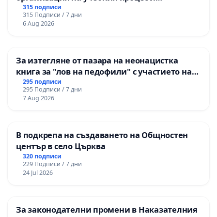
гарантиране на правото на равнопоставено
315 подписи
315 Подписи / 7 дни
и качествено образование на учениците от
6 Aug 2026
ОУ „Княз Александър I“ и Хуманитарна
гимназия „
За изтегляне от пазара на неонацистка
книга за "лов на педофили" с участието на
деца
295 подписи
295 Подписи / 7 дни
7 Aug 2026
В подкрепа на създаването на Общностен
център в село Църква
320 подписи
229 Подписи / 7 дни
24 Jul 2026
За законодателни промени в Наказателния