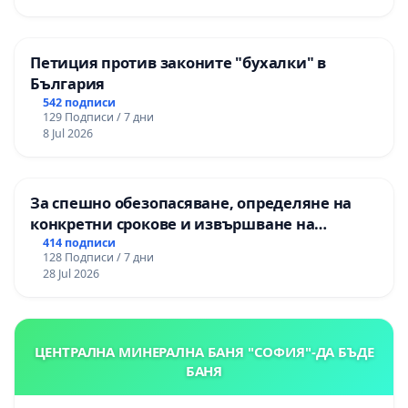
Петиция против законите "бухалки" в
България
542 подписи
129 Подписи / 7 дни
8 Jul 2026
За спешно обезопасяване, определяне на
конкретни срокове и извършване на
цялостна рехабилитация на
414 подписи
128 Подписи / 7 дни
републиканския път между пътен възел АМ
28 Jul 2026
„Тракия“ - гр. Ихтиман - с. Мирово - к.к.
Момин проход
ЦЕНТРАЛНА МИНЕРАЛНА БАНЯ "СОФИЯ"-ДА БЪДЕ
БАНЯ