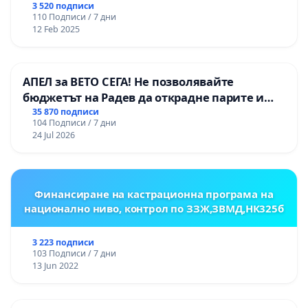
3 520 подписи
110 Подписи / 7 дни
12 Feb 2025
АПЕЛ за ВЕТО СЕГА! Не позволявайте
бюджетът на Радев да открадне парите и
правата ни в тъмното
35 870 подписи
104 Подписи / 7 дни
24 Jul 2026
Финансиране на кастрационна програма на
национално ниво, контрол по ЗЗЖ,ЗВМД,НК325б
3 223 подписи
103 Подписи / 7 дни
13 Jun 2022