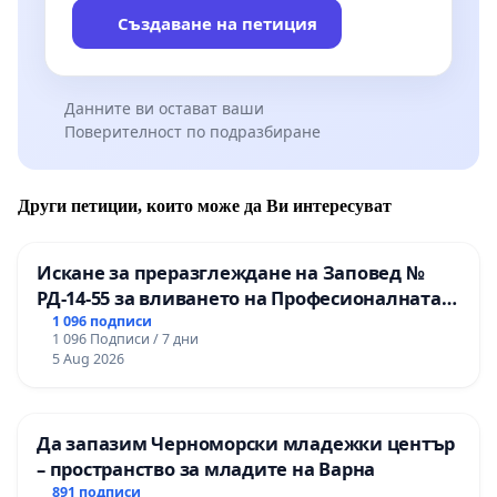
Създаване на петиция
Данните ви остават ваши
Поверителност по подразбиране
Други петиции, които може да Ви интересуват
Искане за преразглеждане на Заповед №
РД-14-55 за вливането на Професионалната
гимназия по промишлени технологии в
1 096 подписи
1 096 Подписи / 7 дни
Професионалната гимназия по икономика и
5 Aug 2026
мениджмънт – гр. Пазарджик
Да запазим Черноморски младежки център
– пространство за младите на Варна
891 подписи