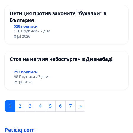
Петиция против законите "бухалки" в
България
528 подписи
126 Подписи / 7 дни
8 Jul 2026
Стоп на наглия небостъргач в Дианабад!
293 подписи
98 Подписи / 7 дни
25 Jul 2026
1
2
3
4
5
6
7
»
Peticiq.com