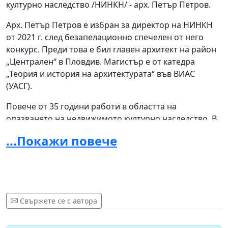
културно наследство /НИНКН/ - арх. Петър Петров.
Арх. Петър Петров е избран за директор на НИНКН
от 2021 г. след безапелационно спечелен от него
конкурс. Преди това е бил главен архитект на район
„Централен“ в Пловдив. Магистър е от катедра
„Теория и история на архитектурата“ във ВИАС
(УАСГ).
Повече от 35 години работи в областта на
опазването на недвижимото културно наследство. В
професионалната му визитка има десетки обекти,
...Покажи повече
сред които са тракийските гробници в Свещари,
Казанлък, Старосел, Мезек, Татул, както и
Перперикон, Светилището на нимфите край
Каснаково, Плиска и Преслав, скална църква край
Иваново, Бююк джамия, Централната минерална
Свържете се с автора
баня и пр.
Кариерата на арх. Петров преминава през 4