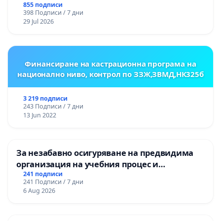
НА ТЕРИТОРИЯТА НА ПРИРОДНА
855 подписи
398 Подписи / 7 дни
ЗАБЕЛЕЖИТЕЛНОСТ „ХЪЛМ НА
29 Jul 2026
ОСВОБОДИТЕЛИТЕ“ (БУНАРДЖИК)
Финансиране на кастрационна програма на
национално ниво, контрол по ЗЗЖ,ЗВМД,НК325б
3 219 подписи
243 Подписи / 7 дни
13 Jun 2022
За незабавно осигуряване на предвидима
организация на учебния процес и
гарантиране на правото на равнопоставено
241 подписи
241 Подписи / 7 дни
и качествено образование на учениците от
6 Aug 2026
ОУ „Княз Александър I“ и Хуманитарна
гимназия „