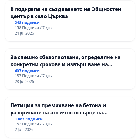
В подкрепа на създаването на Общностен
център в село Църква
248 подписи
158 Подписи / 7 дни
24 Jul 2026
За спешно обезопасяване, определяне на
конкретни срокове и извършване на
цялостна рехабилитация на
407 подписи
157 Подписи / 7 дни
републиканския път между пътен възел АМ
28 Jul 2026
„Тракия“ - гр. Ихтиман - с. Мирово - к.к.
Момин проход
Петиция за премахване на бетона и
разкриване на античното сърце на
Могиланската могила във Враца
1 483 подписи
152 Подписи / 7 дни
2 Jun 2026