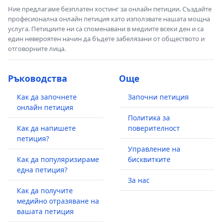
Ние предлагаме безплатен хостинг за онлайн петиции. Създайте
професионална онлайн петиция като използвате нашата мощна
услуга. Петициите ни са споменавани в медиите всеки ден и са
един невероятен начин да бъдете забелязани от обществото и
отговорните лица.
Ръководства
Още
Как да започнете
Започни петиция
онлайн петиция
Политика за
Как да напишете
поверителност
петиция?
Управление на
Как да популяризираме
бисквитките
една петиция?
За нас
Как да получите
медийно отразяване на
вашата петиция