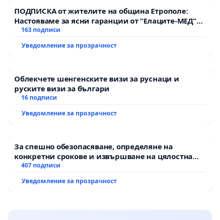
ПОДПИСКА от жителите на община Етрополе:
Настояваме за ясни гаранции от “Елаците-МЕД”
АД и от държавата, че ще се изпълнят всички
163 подписи
екологични норми!
Уведомление за прозрачност
Облекчете шенгенските визи за руснаци и
руските визи за българи
16 подписи
Уведомление за прозрачност
За спешно обезопасяване, определяне на
конкретни срокове и извършване на цялостна
рехабилитация на републиканския път между
407 подписи
пътен възел АМ „Тракия“ - гр. Ихтиман - с.
Уведомление за прозрачност
Мирово - к.к. Момин проход