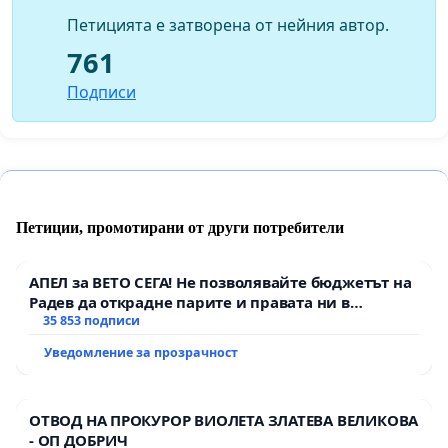
архитектурни бюра във Франция и НИПК (НИНКН).
Петицията е затворена от нейния автор.
Стипендиант е на френското правителство,
761
завършва, а по-късно оглавява и специализирания
курс за България на центъра за висши науки „Шайо“,
Подписи
школа в опазването на недвижимите ценности.
Арх. Петров е носител на три награди в националния
конкурс „Сграда на годината“.
Категорично заяваваме своята подкрепа за арх.
Петиции, промотирани от други потребители
Петър Петров и се обявяваме против неговото
уволнение като директор на Националния институт
АПЕЛ за ВЕТО СЕГА! Не позволявайте бюджетът на
за недвижимо културно наследство!
Радев да открадне парите и правата ни в
тъмното
35 853 подписи
Уведомление за прозрачност
ОТВОД НА ПРОКУРОР ВИОЛЕТА ЗЛАТЕВА ВЕЛИКОВА
- ОП ДОБРИЧ