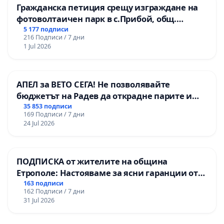
Гражданска петиция срещу изграждане на
фотоволтаичен парк в с.Прибой, общ.
Радомир
5 177 подписи
216 Подписи / 7 дни
1 Jul 2026
АПЕЛ за ВЕТО СЕГА! Не позволявайте
бюджетът на Радев да открадне парите и
правата ни в тъмното
35 853 подписи
169 Подписи / 7 дни
24 Jul 2026
ПОДПИСКА от жителите на община
Етрополе: Настояваме за ясни гаранции от
“Елаците-МЕД” АД и от държавата, че ще се
163 подписи
162 Подписи / 7 дни
изпълнят всички екологични норми!
31 Jul 2026