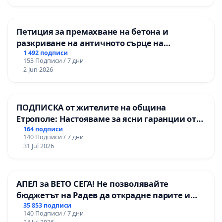
„Тракия“ - гр. Ихтиман - с. Мирово - к.к.
Момин проход
Петиция за премахване на бетона и
разкриване на античното сърце на
Могиланската могила във Враца
1 492 подписи
153 Подписи / 7 дни
2 Jun 2026
ПОДПИСКА от жителите на община
Етрополе: Настояваме за ясни гаранции от
“Елаците-МЕД” АД и от държавата, че ще се
164 подписи
140 Подписи / 7 дни
изпълнят всички екологични норми!
31 Jul 2026
АПЕЛ за ВЕТО СЕГА! Не позволявайте
бюджетът на Радев да открадне парите и
правата ни в тъмното
35 853 подписи
140 Подписи / 7 дни