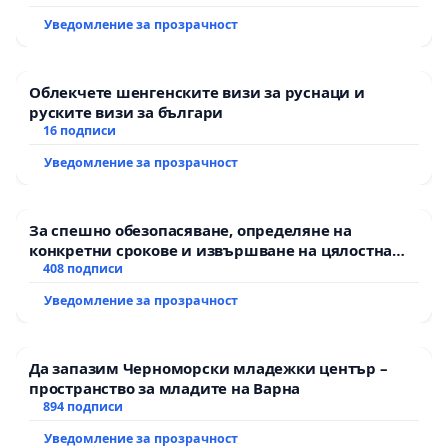
екологични норми!
Уведомление за прозрачност
Облекчете шенгенските визи за руснаци и
руските визи за българи
16 подписи
Уведомление за прозрачност
За спешно обезопасяване, определяне на
конкретни срокове и извършване на цялостна
рехабилитация на републиканския път между
408 подписи
пътен възел АМ „Тракия“ - гр. Ихтиман - с.
Уведомление за прозрачност
Мирово - к.к. Момин проход
Да запазим Черноморски младежки център –
пространство за младите на Варна
894 подписи
Уведомление за прозрачност