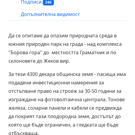
Подписи
246
Допълнителна видимост
Да се опитаме да опазим природната среда в
южния природен парк на града - над комплекса
"Борова гора" до местността Граматник и по
склоновете до Жеков вир.
За тези 4300 декара общинска земя - пасища има
подадени инвестиционни намерения за
отстъпване право на строеж за 30-50 години за
изграждане на фотоволтаична централа. Тонове
желяза, соларни панели и кабели се предвижда
да покрият тази плодородна земя, достъпът до
която ще бъде ограничен, а гледката ще бъде
отбъскваща.