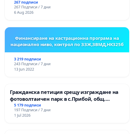
гарантиране на правото на равнопоставено
267 подписи
267 Подписи / 7 дни
и качествено образование на учениците от
6 Aug 2026
ОУ „Княз Александър I“ и Хуманитарна
гимназия „
Финансиране на кастрационна програма на
национално ниво, контрол по ЗЗЖ,ЗВМД,НК325б
3 219 подписи
243 Подписи / 7 дни
13 Jun 2022
Гражданска петиция срещу изграждане на
фотоволтаичен парк в с.Прибой, общ.
Радомир
5 179 подписи
197 Подписи / 7 дни
1 Jul 2026