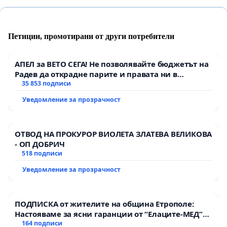
Петиции, промотирани от други потребители
АПЕЛ за ВЕТО СЕГА! Не позволявайте бюджетът на
Радев да открадне парите и правата ни в
тъмното
35 853 подписи
Уведомление за прозрачност
ОТВОД НА ПРОКУРОР ВИОЛЕТА ЗЛАТЕВА ВЕЛИКОВА
- ОП ДОБРИЧ
518 подписи
Уведомление за прозрачност
ПОДПИСКА от жителите на община Етрополе:
Настояваме за ясни гаранции от “Елаците-МЕД”
АД и от държавата, че ще се изпълнят всички
164 подписи