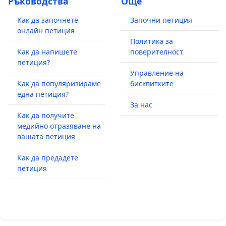
Ръководства
Още
Как да започнете
Започни петиция
онлайн петиция
Политика за
Как да напишете
поверителност
петиция?
Управление на
Как да популяризираме
бисквитките
една петиция?
За нас
Как да получите
медийно отразяване на
вашата петиция
Как да предадете
петиция