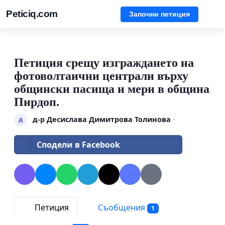
Peticiq.com
Започни петиция
Петиция срещу изграждането на
фотоволтаични централи върху
общински пасища и мери в община
Пирдоп.
д-р Десислава Димитрова Толинова
·
д
Сподели в Facebook
Петиция
Съобщения
1