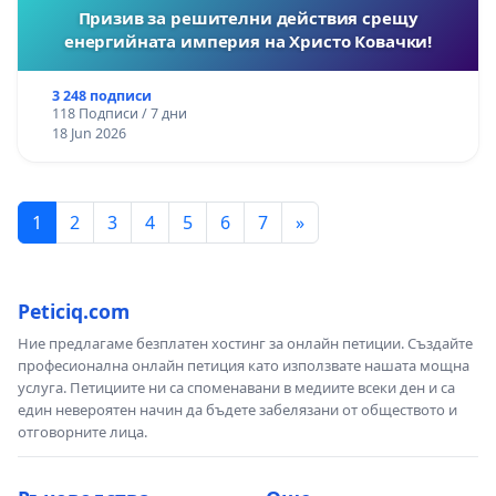
Призив за решителни действия срещу
енергийната империя на Христо Ковачки!
3 248 подписи
118 Подписи / 7 дни
18 Jun 2026
1
2
3
4
5
6
7
»
Peticiq.com
Ние предлагаме безплатен хостинг за онлайн петиции. Създайте
професионална онлайн петиция като използвате нашата мощна
услуга. Петициите ни са споменавани в медиите всеки ден и са
един невероятен начин да бъдете забелязани от обществото и
отговорните лица.