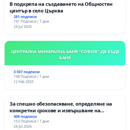
В подкрепа на създаването на Общностен
център в село Църква
281 подписи
191 Подписи / 7 дни
24 Jul 2026
ЦЕНТРАЛНА МИНЕРАЛНА БАНЯ "СОФИЯ"-ДА БЪДЕ
БАНЯ
3 507 подписи
158 Подписи / 7 дни
12 Feb 2025
За спешно обезопасяване, определяне на
конкретни срокове и извършване на
цялостна рехабилитация на
408 подписи
153 Подписи / 7 дни
републиканския път между пътен възел АМ
28 Jul 2026