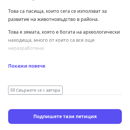
Това са пасища, които сега се използват за
развитие на животновъдство в района.
Това е зямата, която е богата на археологически
находища, много от които са все още
неразработени.
Това е най-леснодостъпното и единствено
Покажи повече
такова място, използвано масово от
пирдопчани за отдих и зареждане на духа и
възстановяване на здравето сред природата, за
Свържете се с автора
развитие на спорт и туризъм, за лов и риболов.
Нека запазим това природно богатство за нас и
за поколенията след нас.
Подпишете тази петиция