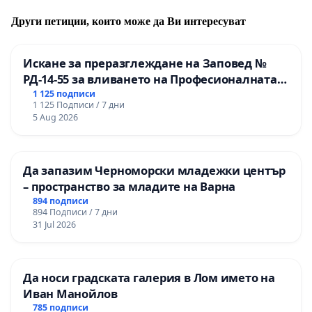
Други петиции, които може да Ви интересуват
Искане за преразглеждане на Заповед №
РД-14-55 за вливането на Професионалната
гимназия по промишлени технологии в
1 125 подписи
1 125 Подписи / 7 дни
Професионалната гимназия по икономика и
5 Aug 2026
мениджмънт – гр. Пазарджик
Да запазим Черноморски младежки център
– пространство за младите на Варна
894 подписи
894 Подписи / 7 дни
31 Jul 2026
Да носи градската галерия в Лом името на
Иван Манойлов
785 подписи