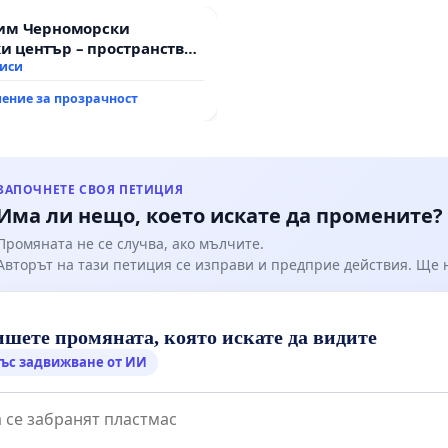
зим Черноморски
 център – пространство
те на Варна
писи
ение за прозрачност
ЗАПОЧНЕТЕ СВОЯ ПЕТИЦИЯ
Има ли нещо, което искате да промените?
Промяната не се случва, ако мълчите.
Авторът на тази петиция се изправи и предприе действия. Ще
шете промяната, която искате да видите
ъс задвижване от ИИ