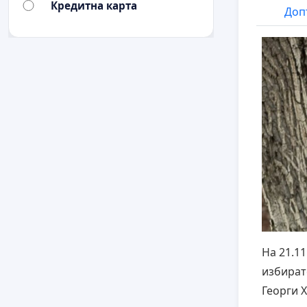
Кредитна карта
Доп
На 21.1
избират
Георги 