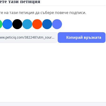
ете тази петиция
е на тази петиция да събере повече подписи.
Копирай връзката