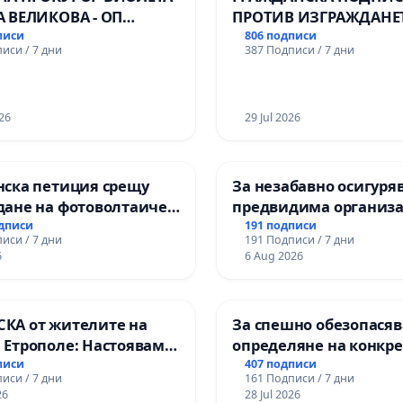
арджик
А ВЕЛИКОВА - ОП
ПРОТИВ ИЗГРАЖДАНЕ
Ч
ВЪЖЕНА ЛИНИЯ (ЛИФТ
писи
806 подписи
иси / 7 дни
387 Подписи / 7 дни
ТЕРИТОРИЯТА НА ПР
ЗАБЕЛЕЖИТЕЛНОСТ „
ОСВОБОДИТЕЛИТЕ“
26
(БУНАРДЖИК)
29 Jul 2026
нска петиция срещу
За незабавно осигуря
дане на фотоволтаичен
предвидима организа
с.Прибой, общ. Радомир
учебния процес и гар
одписи
191 подписи
иси / 7 дни
191 Подписи / 7 дни
на правото на равноп
6
6 Aug 2026
и качествено образов
учениците от ОУ „Кня
Александър I“ и Хума
КА от жителите на
За спешно обезопасяв
гимназия „
 Етрополе: Настояваме
определяне на конкр
 гаранции от “Елаците-
срокове и извършване
писи
407 подписи
иси / 7 дни
161 Подписи / 7 дни
 и от държавата, че ще
цялостна рехабилита
26
28 Jul 2026