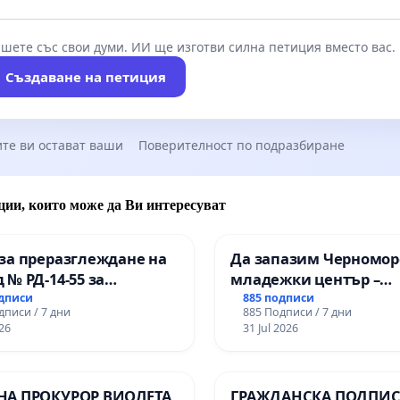
шете със свои думи. ИИ ще изготви силна петиция вместо вас.
Създаване на петиция
те ви остават ваши
Поверителност по подразбиране
ции, които може да Ви интересуват
за преразглеждане на
Да запазим Черномор
 № РД-14-55 за
младежки център –
ето на
пространство за млад
одписи
885 подписи
дписи / 7 дни
885 Подписи / 7 дни
ионалната гимназия по
Варна
26
31 Jul 2026
лени технологии в
ионалната гимназия по
ика и мениджмънт –
НА ПРОКУРОР ВИОЛЕТА
ГРАЖДАНСКА ПОДПИСК