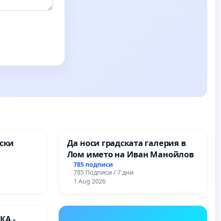
ски
Да носи градската галерия в
Лом името на Иван Манойлов
ите на
785 подписи
785 Подписи / 7 дни
1 Aug 2026
А -