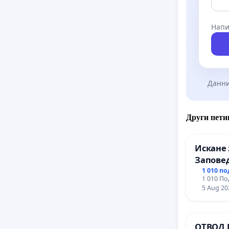
Напи
Данни
Други пети
Искане 
Заповед
вливан
1 010 п
1 010 По
Профес
5 Aug 20
промиш
Профес
иконом
ОТВОД 