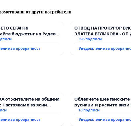
ромотирани от други потребители
ВЕТО СЕГА! Не
ОТВОД НА ПРОКУРОР ВИ
айте бюджетът на Радев
ЗЛАТЕВА ВЕЛИКОВА - ОП
дне парите и правата ни в
одписи
396 подписи
ение за прозрачност
Уведомление за прозрачн
А от жителите на община
Облекчете шенгенските 
: Настояваме за ясни
руснаци и руските визи 
 от “Елаците-МЕД” АД и от
писи
българи
16 подписи
а, че ще се изпълнят
ение за прозрачност
Уведомление за прозрачн
кологични норми!