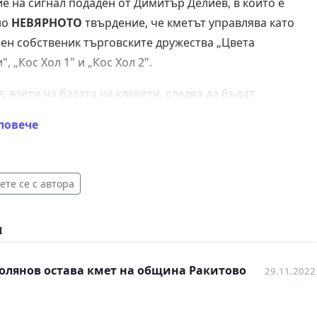
ие на сигнал подаден от Димитър Делиев, в който е
но
НЕВЯРНОТО
твърдение, че кметът управлява като
ен собственик търговските дружества „Цвета
, „Кос Хол 1" и „Кос Хол 2".
 взети на базата на клевети, следва да бъдат
ни и да получат необходимия обществен отзвук.
повече
вам всички граждани на община Ракитово, които
 жестоко неортодоксалния начин по който се
 името на г-н Холянов, да застанат зад него чрез
те се с автора
е на подпис в тази петиция.
и
Холянов остава кмет на община Ракитово
29.11.2022