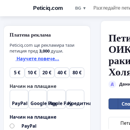
Peticiq.com
Разгледайте пет
BG ▼
Платена реклама
Пети
Peticiq.com ще рекламира тази
ОИК 
петиция пред
3,000
души.
раки
Научете повече...
Холя
5 €
10 €
20 €
40 €
80 €
Дани
Д
Начин на плащане
PayPal
Google Pay
Apple Pay
Кредитна карта
Спо
Начин на плащане
Пет
PayPal