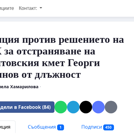
ициите
Контакт:
ция против решението на
за отстраняване на
товския кмет Георги
нов от длъжност
ела Хамарилова
·
дели в Facebook (84)
иция
Съобщения
Подписи
1
450