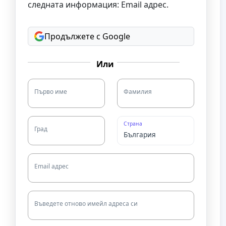
следната информация: Email адрес.
Продължете с Google
Или
Първо име
Фамилия
Страна
Град
Email адрес
Въведете отново имейл адреса си