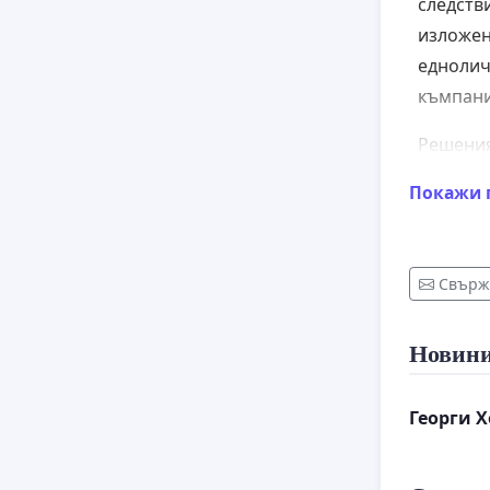
следств
изложе
еднолич
къмпани"
Решения,
обжалва
Покажи 
Призова
осъждат
потъпква
Свърже
добавян
Новин
Георги 