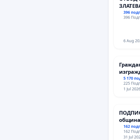
гр. Паз
ЗЛАТЕВ
ДОБРИ
396 под
396 Подп
6 Aug 20
Гражда
изграж
парк в 
5 170 п
225 Подп
1 Jul 202
ПОДПИС
община
за ясни
162 под
162 Подп
МЕД” АД
31 Jul 20