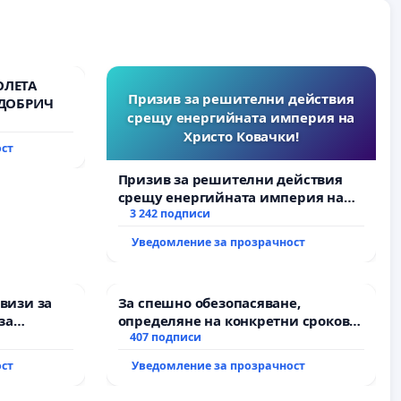
ОЛЕТА
Призив за решителни действия
 ДОБРИЧ
срещу енергийната империя на
Христо Ковачки!
ост
Призив за решителни действия
срещу енергийната империя на
Христо Ковачки!
3 242 подписи
Уведомление за прозрачност
визи за
За спешно обезопасяване,
за
определяне на конкретни срокове
и извършване на цялостна
407 подписи
рехабилитация на
ост
Уведомление за прозрачност
републиканския път между пътен
възел АМ „Тракия“ - гр. Ихтиман -