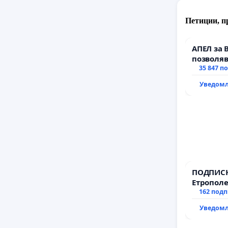
Петиции, п
АПЕЛ за 
позволяв
да откра
35 847 п
тъмното
Уведомл
ПОДПИСК
Етрополе
гаранции
162 под
държават
Уведомл
всички е