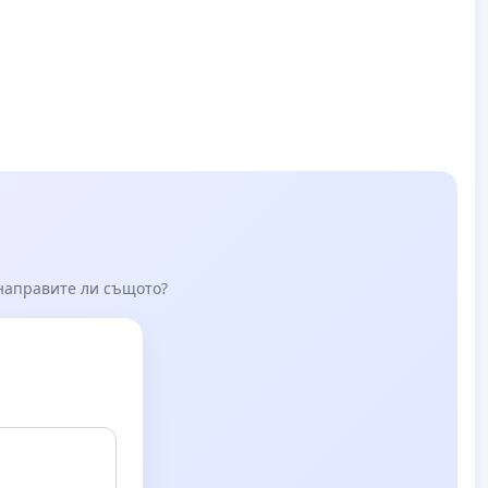
с. Мирово - к.к. Момин проход
 направите ли същото?