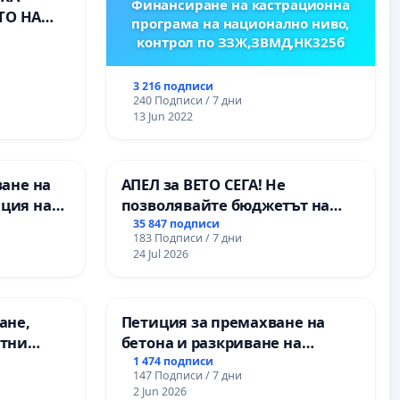
Финансиране на кастрационна
ТО НА
програма на национално ниво,
) НА
контрол по ЗЗЖ,ЗВМД,НК325б
ИРОДНА
ХЪЛМ НА
3 216 подписи
240 Подписи / 7 дни
13 Jun 2022
ване на
АПЕЛ за ВЕТО СЕГА! Не
ция на
позволявайте бюджетът на
антиране
Радев да открадне парите и
35 847 подписи
183 Подписи / 7 дни
оставено
правата ни в тъмното
24 Jul 2026
ание на
з
нитарна
ане,
Петиция за премахване на
етни
бетона и разкриване на
 на
античното сърце на
1 474 подписи
147 Подписи / 7 дни
ция на
Могиланската могила във
2 Jun 2026