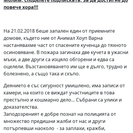
Молим, споделете подписката, за да достигне до
повече хора!!!
На 21.02.2018 беше запален един от приемните
домове, където ние от Анимал Хоуп Варна
настанявахме част от спасените кученца до тяхното
осиновяване. В пожара загинаха две кучета в ужасни
мъки, а две други са изцяло обгорени и едва са
оцелели. Възстановяването им ще е дълго, трудно и
болезнено, а също така и скъпо.
Деянието е със сигурност умишлено, има записи от
камери, на които се виждат участниците в това
престъпно и кошмарно дело... Събрани са улики и
доказателства.
Заподозреният е добре познат на полицията от
множество предишни жалби от нас и други
потърпевши наоколо - за заплахи, кражби,