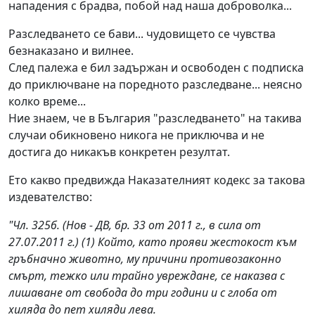
нападения с брадва, побой над наша доброволка...
Разследването се бави... чудовището се чувства
безнаказано и вилнее.
След палежа е бил задържан и освободен с подписка
до приключване на поредното разследване... неясно
колко време...
Ние знаем, че в България "разследването" на такива
случаи обикновено никога не приключва и не
достига до никакъв конкретен резултат.
Ето какво предвижда Наказателният кодекс за такова
издевателство:
"Чл. 325б. (Нов - ДВ, бр. 33 от 2011 г., в сила от
27.07.2011 г.) (1) Който, като прояви жестокост към
гръбначно животно, му причини противозаконно
смърт, тежко или трайно увреждане, се наказва с
лишаване от свобода до три години и с глоба от
хиляда до пет хиляди лева.