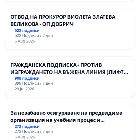
ОТВОД НА ПРОКУРОР ВИОЛЕТА ЗЛАТЕВА
ВЕЛИКОВА - ОП ДОБРИЧ
522 подписи
522 Подписи / 7 дни
6 Aug 2026
ГРАЖДАНСКА ПОДПИСКА - ПРОТИВ
ИЗГРАЖДАНЕТО НА ВЪЖЕНА ЛИНИЯ (ЛИФТ)
НА ТЕРИТОРИЯТА НА ПРИРОДНА
908 подписи
399 Подписи / 7 дни
ЗАБЕЛЕЖИТЕЛНОСТ „ХЪЛМ НА
29 Jul 2026
ОСВОБОДИТЕЛИТЕ“ (БУНАРДЖИК)
За незабавно осигуряване на предвидима
организация на учебния процес и
гарантиране на правото на равнопоставено
272 подписи
272 Подписи / 7 дни
и качествено образование на учениците от
6 Aug 2026