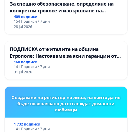
За спешно обезопасяване, определяне на
конкретни срокове и извършване на
цялостна рехабилитация на
409 подписи
154 Подписи / 7 дни
републиканския път между пътен възел АМ
28 Jul 2026
„Тракия“ - гр. Ихтиман - с. Мирово - к.к.
Момин проход
ПОДПИСКА от жителите на община
Етрополе: Настояваме за ясни гаранции от
“Елаците-МЕД” АД и от държавата, че ще се
168 подписи
141 Подписи / 7 дни
изпълнят всички екологични норми!
31 Jul 2026
Създаване на регистър на лица, на които да не
бъде позволявано да отглеждат домашни
любимци
1 732 подписи
141 Подписи / 7 дни