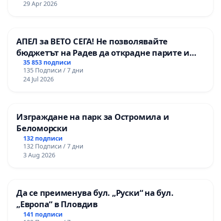
29 Apr 2026
АПЕЛ за ВЕТО СЕГА! Не позволявайте
бюджетът на Радев да открадне парите и
правата ни в тъмното
35 853 подписи
135 Подписи / 7 дни
24 Jul 2026
Изграждане на парк за Остромила и
Беломорски
132 подписи
132 Подписи / 7 дни
3 Aug 2026
Да се преименува бул. „Руски“ на бул.
„Европа“ в Пловдив
141 подписи