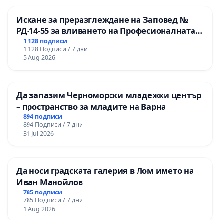
Искане за преразглеждане на Заповед №
РД-14-55 за вливането на Професионалната
гимназия по промишлени технологии в
1 128 подписи
1 128 Подписи / 7 дни
Професионалната гимназия по икономика и
5 Aug 2026
мениджмънт – гр. Пазарджик
Да запазим Черноморски младежки център
– пространство за младите на Варна
894 подписи
894 Подписи / 7 дни
31 Jul 2026
Да носи градската галерия в Лом името на
Иван Манойлов
785 подписи
785 Подписи / 7 дни
1 Aug 2026