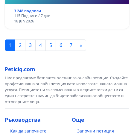
3 248 подписи
115 Подписи / 7 дни
18 Jun 2026
1
2
3
4
5
6
7
»
Peticiq.com
Ние предлагаме безплатен хостинг за онлайн петиции. Създайте
професионална онлайн петиция като използвате нашата мощна
услуга. Петициите ни са споменавани в медиите всеки ден и са
един невероятен начин да бъдете забелязани от обществото и
отговорните лица.
Ръководства
Още
Как да започнете
Започни петиция