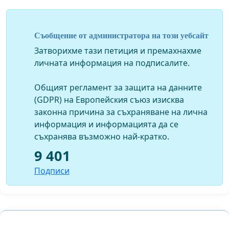
пострадат още невинни жертви!
Съобщение от администратора на този уебсайт
Линк към
публикацията ни във Фейсбук
Затворихме тази петиция и премахнахме
Линкове към материали, публикувани от медиите по
личната информация на подписалите.
случая:
Общият регламент за защита на данните
Нова ТВ
(GDPR) на Европейския съюз изисква
БНТ
законна причина за съхраняване на лична
Господари на Ефира
информация и информацията да се
Vesti.bg
съхранява възможно най-кратко.
Pik.bg
"Будна Варна"
9 401
ТВ "Черно Море"
Подписи
Нова ТВ - втори репортаж
Blitz.bg
News.bg