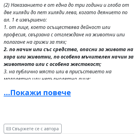
(2) Наказанието е от една до три години и глоба от
две хиляди до пет хиляди лева, когато деянието по
ал. 1 е извършено:
1. от лице, което осъществява дейност или
професия, свързана с отглеждане на животни или
полагане на грижи за тях;
2. по начин или със средства, опасни за живота на
хора или животни, по особено мъчителен начин за
животното или с особена жестокост;
3. на публично място или в присъствието на
малолетно или непълнолетно лице;
4. повторно."
...Покажи повече
Нека заявим, че искаме всички досегашни жалби да
доведат до адекватни присъди, а за последното
"геройство" на този комплексиран индивид да
настояваме за ефективна и справедлива присъда!!!
Свържете се с автора
Нека не рискуваме той да остане на свобода, за да не