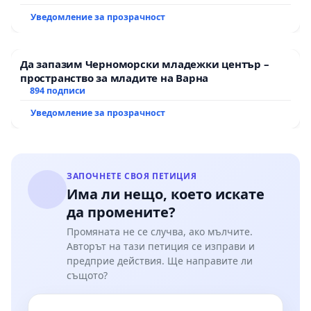
пътен възел АМ „Тракия“ - гр. Ихтиман - с.
Уведомление за прозрачност
Мирово - к.к. Момин проход
Да запазим Черноморски младежки център –
пространство за младите на Варна
894 подписи
Уведомление за прозрачност
ЗАПОЧНЕТЕ СВОЯ ПЕТИЦИЯ
Има ли нещо, което искате
да промените?
Промяната не се случва, ако мълчите.
Авторът на тази петиция се изправи и
предприе действия. Ще направите ли
същото?