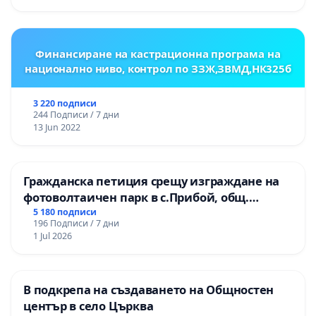
ОУ „Княз Александър I“ и Хуманитарна
гимназия „
Финансиране на кастрационна програма на
национално ниво, контрол по ЗЗЖ,ЗВМД,НК325б
3 220 подписи
244 Подписи / 7 дни
13 Jun 2022
Гражданска петиция срещу изграждане на
фотоволтаичен парк в с.Прибой, общ.
Радомир
5 180 подписи
196 Подписи / 7 дни
1 Jul 2026
В подкрепа на създаването на Общностен
център в село Църква