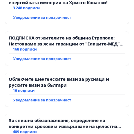
енергийната империя на Христо Ковачки!
3 248 подписи
Уведомление за прозрачност
ПОДПИСКА от жителите на община Етрополе:
Настояваме за ясни гаранции от “Елаците-МЕД”
АД и от държавата, че ще се изпълнят всички
168 подписи
екологични норми!
Уведомление за прозрачност
Облекчете шенгенските визи за руснаци и
руските визи за българи
16 подписи
Уведомление за прозрачност
За спешно обезопасяване, определяне на
конкретни срокове и извършване на цялостна
рехабилитация на републиканския път между
409 подписи