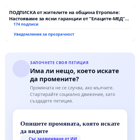
ПОДПИСКА от жителите на община Етрополе:
Настояваме за ясни гаранции от “Елаците-МЕД”
АД и от държавата, че ще се изпълнят всички
174 подписи
екологични норми!
Уведомление за прозрачност
ЗАПОЧНЕТЕ СВОЯ ПЕТИЦИЯ
Има ли нещо, което искате
да промените?
Промяната не се случва, ако мълчите.
Стартирайте социално движение, като
създадете петиция.
Опишете промяната, която искате
да видите
Със задвижване от ИИ