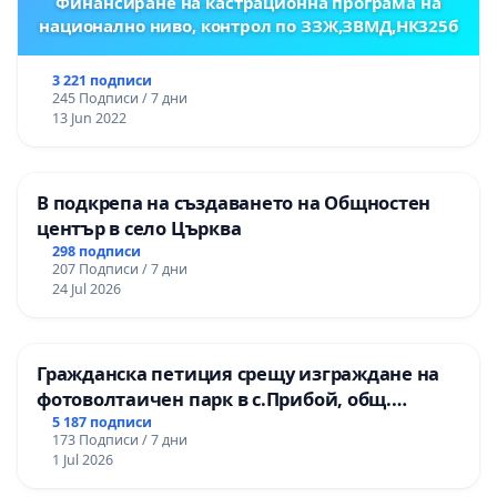
Финансиране на кастрационна програма на
национално ниво, контрол по ЗЗЖ,ЗВМД,НК325б
3 221 подписи
245 Подписи / 7 дни
13 Jun 2022
В подкрепа на създаването на Общностен
център в село Църква
298 подписи
207 Подписи / 7 дни
24 Jul 2026
Гражданска петиция срещу изграждане на
фотоволтаичен парк в с.Прибой, общ.
Радомир
5 187 подписи
173 Подписи / 7 дни
1 Jul 2026