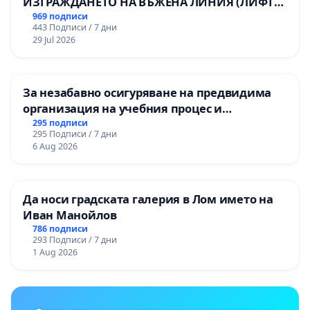
ИЗГРАЖДАНЕТО НА ВЪЖЕНА ЛИНИЯ (ЛИФТ)
НА ТЕРИТОРИЯТА НА ПРИРОДНА
969 подписи
443 Подписи / 7 дни
ЗАБЕЛЕЖИТЕЛНОСТ „ХЪЛМ НА
29 Jul 2026
ОСВОБОДИТЕЛИТЕ“ (БУНАРДЖИК)
За незабавно осигуряване на предвидима
организация на учебния процес и
гарантиране на правото на равнопоставено
295 подписи
295 Подписи / 7 дни
и качествено образование на учениците от
6 Aug 2026
ОУ „Княз Александър I“ и Хуманитарна
гимназия „
Да носи градската галерия в Лом името на
Иван Манойлов
786 подписи
293 Подписи / 7 дни
1 Aug 2026