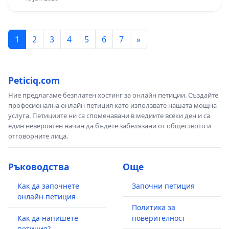
1
2
3
4
5
6
7
»
Peticiq.com
Ние предлагаме безплатен хостинг за онлайн петиции. Създайте
професионална онлайн петиция като използвате нашата мощна
услуга. Петициите ни са споменавани в медиите всеки ден и са
един невероятен начин да бъдете забелязани от обществото и
отговорните лица.
Ръководства
Още
Как да започнете
Започни петиция
онлайн петиция
Политика за
Как да напишете
поверителност
петиция?