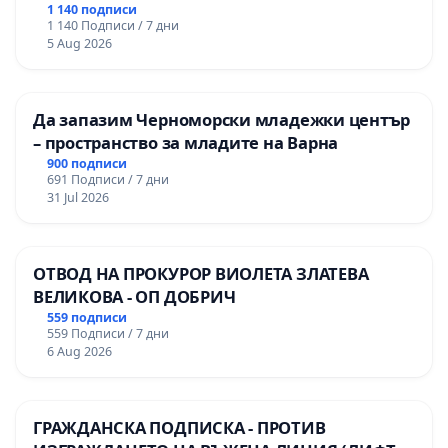
гимназия по промишлени технологии в
1 140 подписи
1 140 Подписи / 7 дни
Професионалната гимназия по икономика и
5 Aug 2026
мениджмънт – гр. Пазарджик
Да запазим Черноморски младежки център
– пространство за младите на Варна
900 подписи
691 Подписи / 7 дни
31 Jul 2026
ОТВОД НА ПРОКУРОР ВИОЛЕТА ЗЛАТЕВА
ВЕЛИКОВА - ОП ДОБРИЧ
559 подписи
559 Подписи / 7 дни
6 Aug 2026
ГРАЖДАНСКА ПОДПИСКА - ПРОТИВ