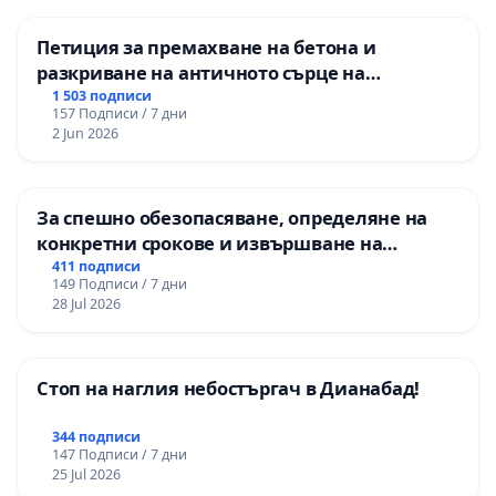
Петиция за премахване на бетона и
разкриване на античното сърце на
Могиланската могила във Враца
1 503 подписи
157 Подписи / 7 дни
2 Jun 2026
За спешно обезопасяване, определяне на
конкретни срокове и извършване на
цялостна рехабилитация на
411 подписи
149 Подписи / 7 дни
републиканския път между пътен възел АМ
28 Jul 2026
„Тракия“ - гр. Ихтиман - с. Мирово - к.к.
Момин проход
Стоп на наглия небостъргач в Дианабад!
344 подписи
147 Подписи / 7 дни
25 Jul 2026