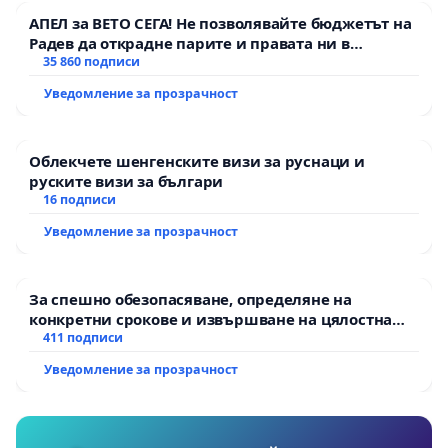
АПЕЛ за ВЕТО СЕГА! Не позволявайте бюджетът на
Радев да открадне парите и правата ни в
тъмното
35 860 подписи
Уведомление за прозрачност
Облекчете шенгенските визи за руснаци и
руските визи за българи
16 подписи
Уведомление за прозрачност
За спешно обезопасяване, определяне на
конкретни срокове и извършване на цялостна
рехабилитация на републиканския път между
411 подписи
пътен възел АМ „Тракия“ - гр. Ихтиман - с.
Уведомление за прозрачност
Мирово - к.к. Момин проход