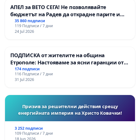
АПЕЛ за ВЕТО СЕГА! Не позволявайте
бюджетът на Радев да открадне парите и
правата ни в тъмното
35 860 подписи
119 Подписи / 7 дни
24 Jul 2026
ПОДПИСКА от жителите на община
Етрополе: Настояваме за ясни гаранции от
“Елаците-МЕД” АД и от държавата, че ще се
174 подписи
116 Подписи / 7 дни
изпълнят всички екологични норми!
31 Jul 2026
Призив за решителни действия срещу
енергийната империя на Христо Ковачки!
3 252 подписи
109 Подписи / 7 дни
18 Jun 2026