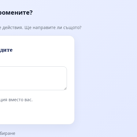
промените?
е действия. Ще направите ли същото?
идите
ция вместо вас.
збиране