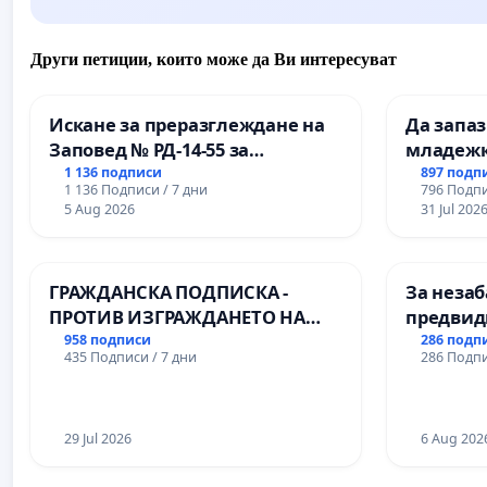
Други петиции, които може да Ви интересуват
Искане за преразглеждане на
Да запа
Заповед № РД-14-55 за
младежк
вливането на
простран
1 136 подписи
897 подп
1 136 Подписи / 7 дни
796 Подпи
Професионалната гимназия по
Варна
5 Aug 2026
31 Jul 202
промишлени технологии в
Професионалната гимназия по
икономика и мениджмънт – гр.
ГРАЖДАНСКА ПОДПИСКА -
За незаб
Пазарджик
ПРОТИВ ИЗГРАЖДАНЕТО НА
предвид
ВЪЖЕНА ЛИНИЯ (ЛИФТ) НА
учебния 
958 подписи
286 подп
435 Подписи / 7 дни
286 Подпи
ТЕРИТОРИЯТА НА ПРИРОДНА
на право
ЗАБЕЛЕЖИТЕЛНОСТ „ХЪЛМ НА
и качест
ОСВОБОДИТЕЛИТЕ“
ученицит
(БУНАРДЖИК)
29 Jul 2026
Александ
6 Aug 202
гимнази