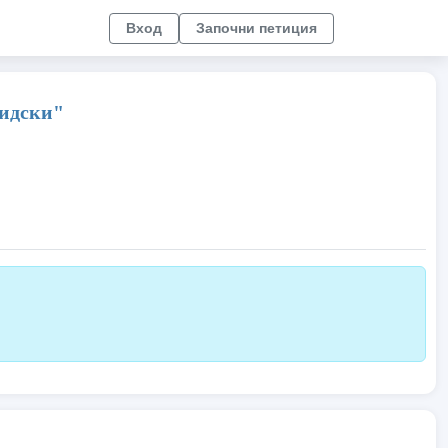
Вход
Започни петиция
ридски"