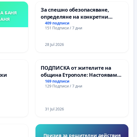
За спешно обезопасяване,
А БАНЯ
определяне на конкретни
БАНЯ
срокове и извършване на
409 подписи
151 Подписи / 7 дни
цялостна рехабилитация на
републиканския път между
пътен възел АМ „Тракия“ - гр.
28 Jul 2026
Ихтиман - с. Мирово - к.к.
Момин проход
а
ПОДПИСКА от жителите на
ски
община Етрополе: Настояваме
за ясни гаранции от “Елаците-
169 подписи
129 Подписи / 7 дни
МЕД” АД и от държавата, че ще
се изпълнят всички
екологични норми!
31 Jul 2026
Призив за решителни действия