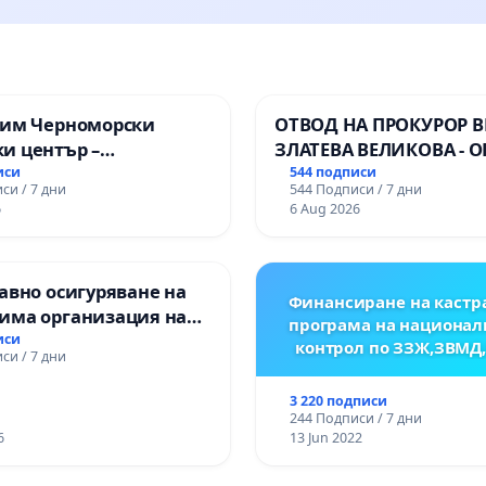
зим Черноморски
ОТВОД НА ПРОКУРОР 
и център –
ЗЛАТЕВА ВЕЛИКОВА - О
ство за младите на
ДОБРИЧ
иси
544 подписи
си / 7 дни
544 Подписи / 7 дни
6
6 Aug 2026
авно осигуряване на
Финансиране на кастр
има организация на
програма на национал
процес и гарантиране
иси
контрол по ЗЗЖ,ЗВМД
си / 7 дни
то на равнопоставено
вено образование на
3 220 подписи
е от ОУ „Княз
244 Подписи / 7 дни
ър I“ и Хуманитарна
6
13 Jun 2022
я „