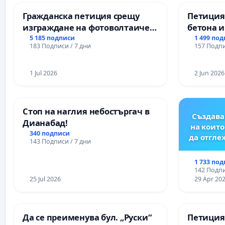
Гражданска петиция срещу
Петиция
изграждане на фотоволтаичен
бетона и
парк в с.Прибой, общ. Радомир
антично
5 185 подписи
1 499 по
183 Подписи / 7 дни
157 Подпи
Могилан
Враца
1 Jul 2026
2 Jun 2026
Стоп на наглия небостъргач в
Създава
Дианабад!
на които
340 подписи
да отгл
143 Подписи / 7 дни
1 733 по
142 Подпи
25 Jul 2026
29 Apr 20
Да се преименува бул. „Руски“
Петиция