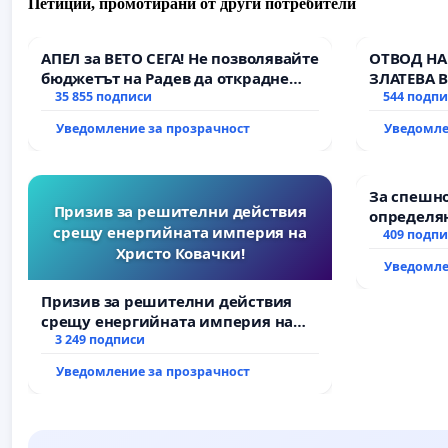
Петиции, промотирани от други потребители
АПЕЛ за ВЕТО СЕГА! Не позволявайте
ОТВОД НА
бюджетът на Радев да открадне
ЗЛАТЕВА 
парите и правата ни в тъмното
35 855 подписи
544 подп
Уведомление за прозрачност
Уведомле
За спешно
Призив за решителни действия
определян
срещу енергийната империя на
и извърш
409 подп
Христо Ковачки!
рехабили
Уведомле
републик
възел АМ „
Призив за решителни действия
Мирово - 
срещу енергийната империя на
Христо Ковачки!
3 249 подписи
Уведомление за прозрачност