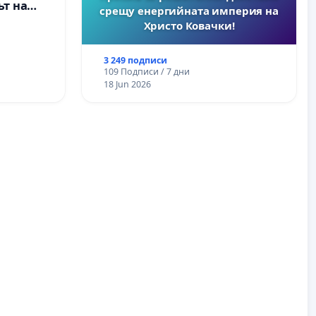
т на
срещу енергийната империя на
ите и
Христо Ковачки!
3 249 подписи
109 Подписи / 7 дни
18 Jun 2026