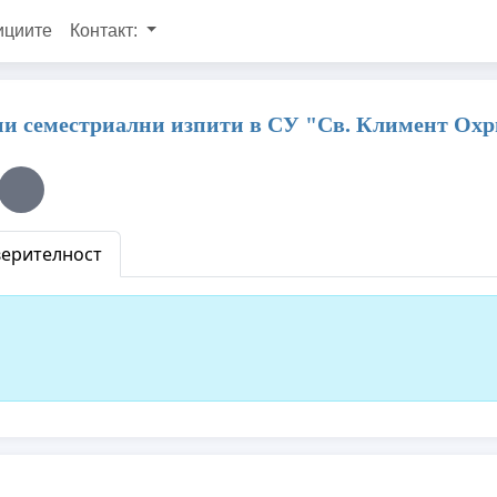
ициите
Контакт:
ни семестриални изпити в СУ "Св. Климент Ох
верителност