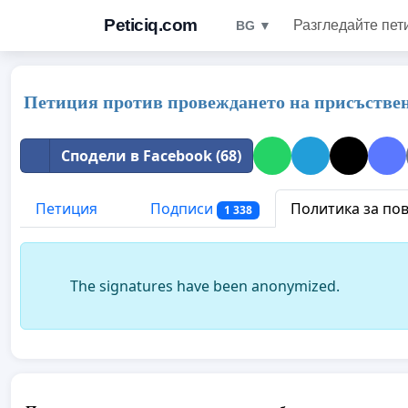
Peticiq.com
Разгледайте пет
BG ▼
Петиция против провеждането на присъстве
Сподели в Facebook (68)
Петиция
Подписи
Политика за по
1 338
The signatures have been anonymized.