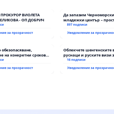
 ПРОКУРОР ВИОЛЕТА
Да запазим Черноморск
ВЕЛИКОВА - ОП ДОБРИЧ
младежки център – прос
иси
за младите на Варна
897 подписи
ние за прозрачност
Уведомление за прозрачно
 обезопасяване,
Облекчете шенгенските 
е на конкретни срокове
руснаци и руските визи 
ване на цялостна
иси
българи
16 подписи
тация на
ние за прозрачност
Уведомление за прозрачно
анския път между пътен
Тракия“ - гр. Ихтиман - с.
к.к. Момин проход