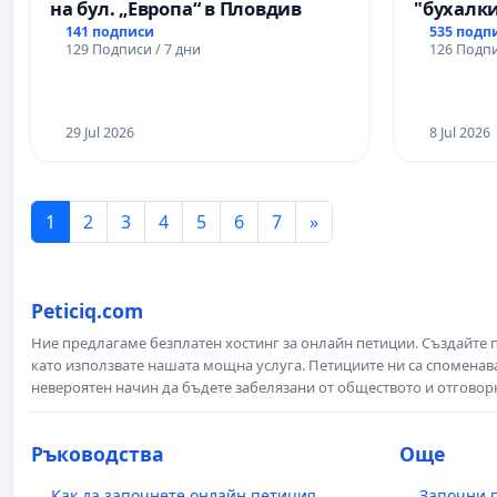
на бул. „Европа“ в Пловдив
"бухалки
141 подписи
535 подп
129 Подписи / 7 дни
126 Подпи
29 Jul 2026
8 Jul 2026
1
2
3
4
5
6
7
»
Peticiq.com
Ние предлагаме безплатен хостинг за онлайн петиции. Създайте
като използвате нашата мощна услуга. Петициите ни са споменава
невероятен начин да бъдете забелязани от обществото и отговор
Ръководства
Още
Как да започнете онлайн петиция
Започни 