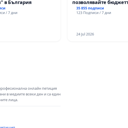
" в България
позволявайте бюджетъ
Радев да открадне пар
иси
35 855 подписи
си / 7 дни
123 Подписи / 7 дни
правата ни в тъмното
24 Jul 2026
 професионална онлайн петиция
ни в медиите всеки ден и са един
ните лица.
петиция