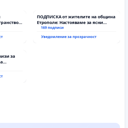
и
ПОДПИСКА от жителите на община
транство
Етрополе: Настояваме за ясни
гаранции от “Елаците-МЕД” АД и от
169 подписи
държавата, че ще се изпълнят
ст
Уведомление за прозрачност
всички екологични норми!
визи за
за
ст