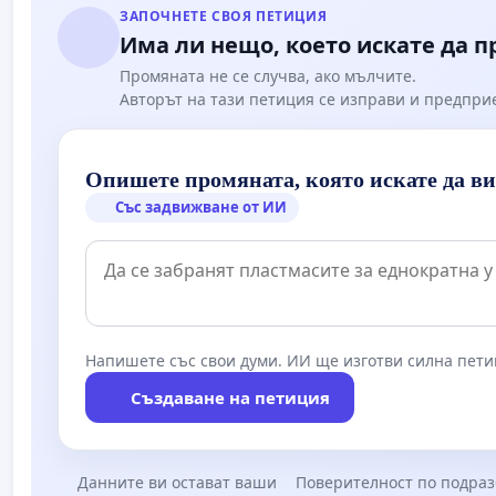
ЗАПОЧНЕТЕ СВОЯ ПЕТИЦИЯ
Има ли нещо, което искате да 
Промяната не се случва, ако мълчите.
Авторът на тази петиция се изправи и предпри
Опишете промяната, която искате да в
Със задвижване от ИИ
Напишете със свои думи. ИИ ще изготви силна пети
Създаване на петиция
Данните ви остават ваши
Поверителност по подра