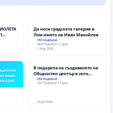
ВИОЛЕТА
Да носи градската галерия в
П
Лом името на Иван Манойлов
785 подписи
464 Подписи / 7 дни
1 Aug 2026
В подкрепа на създаването на
ационна
Общностен център в село
но ниво,
Църква
292 подписи
,НК325б
202 Подписи / 7 дни
24 Jul 2026