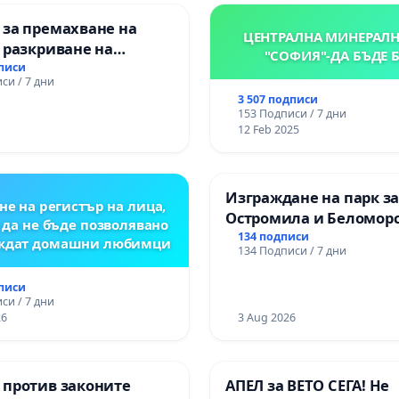
 за премахване на
ЦЕНТРАЛНА МИНЕРАЛН
 разкриване на
"СОФИЯ"-ДА БЪДЕ 
то сърце на
дписи
си / 7 дни
ската могила във
3 507 подписи
153 Подписи / 7 дни
12 Feb 2025
Изграждане на парк з
не на регистър на лица,
Остромила и Беломор
 да не бъде позволявано
134 подписи
еждат домашни любимци
134 Подписи / 7 дни
дписи
си / 7 дни
26
3 Aug 2026
 против законите
АПЕЛ за ВЕТО СЕГА! Не