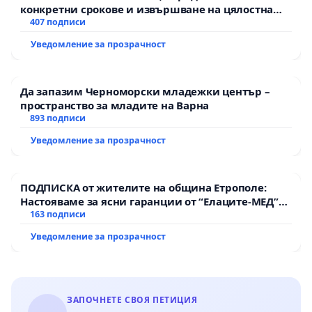
конкретни срокове и извършване на цялостна
рехабилитация на републиканския път между
407 подписи
пътен възел АМ „Тракия“ - гр. Ихтиман - с.
Уведомление за прозрачност
Мирово - к.к. Момин проход
Да запазим Черноморски младежки център –
пространство за младите на Варна
893 подписи
Уведомление за прозрачност
ПОДПИСКА от жителите на община Етрополе:
Настояваме за ясни гаранции от “Елаците-МЕД”
АД и от държавата, че ще се изпълнят всички
163 подписи
екологични норми!
Уведомление за прозрачност
ЗАПОЧНЕТЕ СВОЯ ПЕТИЦИЯ