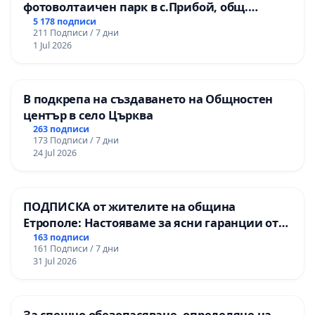
фотоволтаичен парк в с.Прибой, общ.
Радомир
5 178 подписи
211 Подписи / 7 дни
1 Jul 2026
В подкрепа на създаването на Общностен
център в село Църква
263 подписи
173 Подписи / 7 дни
24 Jul 2026
ПОДПИСКА от жителите на община
Етрополе: Настояваме за ясни гаранции от
“Елаците-МЕД” АД и от държавата, че ще се
163 подписи
161 Подписи / 7 дни
изпълнят всички екологични норми!
31 Jul 2026
За спешно обезопасяване, определяне на