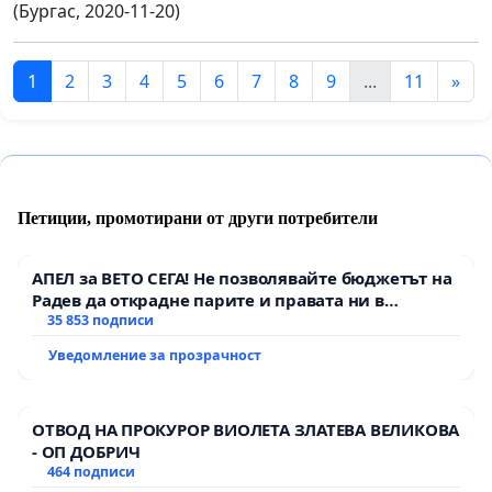
(Бургас, 2020-11-20)
1
2
3
4
5
6
7
8
9
...
11
»
Петиции, промотирани от други потребители
АПЕЛ за ВЕТО СЕГА! Не позволявайте бюджетът на
Радев да открадне парите и правата ни в
тъмното
35 853 подписи
Уведомление за прозрачност
ОТВОД НА ПРОКУРОР ВИОЛЕТА ЗЛАТЕВА ВЕЛИКОВА
- ОП ДОБРИЧ
464 подписи