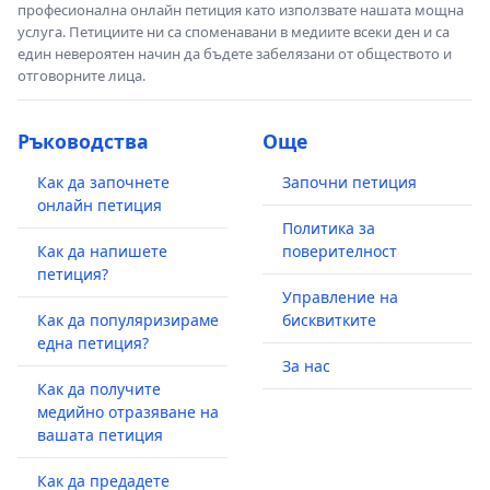
професионална онлайн петиция като използвате нашата мощна
услуга. Петициите ни са споменавани в медиите всеки ден и са
един невероятен начин да бъдете забелязани от обществото и
отговорните лица.
Ръководства
Още
Как да започнете
Започни петиция
онлайн петиция
Политика за
Как да напишете
поверителност
петиция?
Управление на
Как да популяризираме
бисквитките
една петиция?
За нас
Как да получите
медийно отразяване на
вашата петиция
Как да предадете