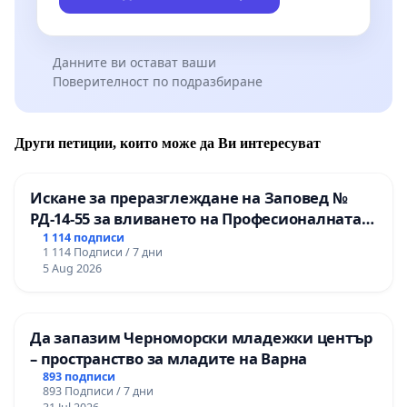
Данните ви остават ваши
Поверителност по подразбиране
Други петиции, които може да Ви интересуват
Искане за преразглеждане на Заповед №
РД-14-55 за вливането на Професионалната
гимназия по промишлени технологии в
1 114 подписи
1 114 Подписи / 7 дни
Професионалната гимназия по икономика и
5 Aug 2026
мениджмънт – гр. Пазарджик
Да запазим Черноморски младежки център
– пространство за младите на Варна
893 подписи
893 Подписи / 7 дни