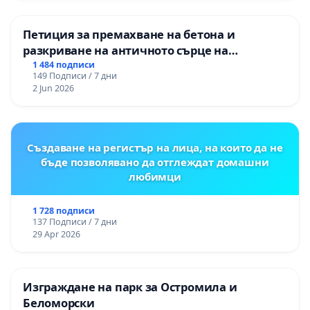
Петиция за премахване на бетона и
разкриване на античното сърце на
Могиланската могила във Враца
1 484 подписи
149 Подписи / 7 дни
2 Jun 2026
Създаване на регистър на лица, на които да не
бъде позволявано да отглеждат домашни
любимци
1 728 подписи
137 Подписи / 7 дни
29 Apr 2026
Изграждане на парк за Остромила и
Беломорски