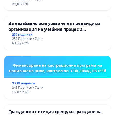
ЗАБЕЛЕЖИТЕЛНОСТ „ХЪЛМ НА
29 Jul 2026
ОСВОБОДИТЕЛИТЕ“ (БУНАРДЖИК)
За незабавно осигуряване на предвидима
организация на учебния процес и
гарантиране на правото на равнопоставено
250 подписи
250 Подписи / 7 дни
и качествено образование на учениците от
6 Aug 2026
ОУ „Княз Александър I“ и Хуманитарна
гимназия „
Финансиране на кастрационна програма на
национално ниво, контрол по ЗЗЖ,ЗВМД,НК325б
3 219 подписи
243 Подписи / 7 дни
13 Jun 2022
Гражданска петиция срещу изграждане на