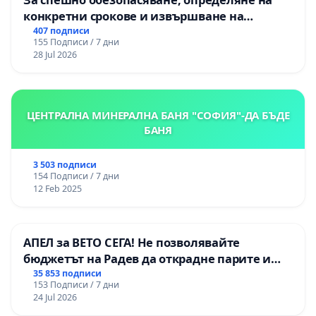
конкретни срокове и извършване на
цялостна рехабилитация на
407 подписи
155 Подписи / 7 дни
републиканския път между пътен възел АМ
28 Jul 2026
„Тракия“ - гр. Ихтиман - с. Мирово - к.к.
Момин проход
ЦЕНТРАЛНА МИНЕРАЛНА БАНЯ "СОФИЯ"-ДА БЪДЕ
БАНЯ
3 503 подписи
154 Подписи / 7 дни
12 Feb 2025
АПЕЛ за ВЕТО СЕГА! Не позволявайте
бюджетът на Радев да открадне парите и
правата ни в тъмното
35 853 подписи
153 Подписи / 7 дни
24 Jul 2026