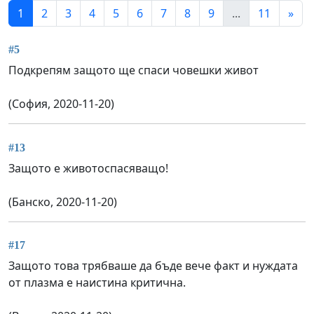
1
2
3
4
5
6
7
8
9
...
11
»
#5
Подкрепям защото ще спаси човешки живот
(София, 2020-11-20)
#13
Защото е животоспасяващо!
(Банско, 2020-11-20)
#17
Защото това трябваше да бъде вече факт и нуждата
от плазма е наистина критична.