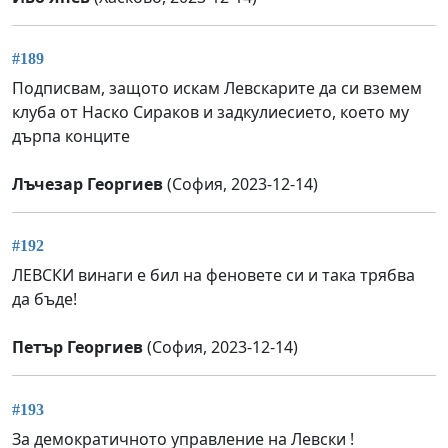
#189
Подписвам, защото искам Левскарите да си вземем
клуба от Наско Сираков и задкулиесието, което му
дърпа конците
Лъчезар Георгиев
(София, 2023-12-14)
#192
ЛЕВСКИ винаги е бил на феновете си и така трябва
да бъде!
Петър Георгиев
(София, 2023-12-14)
#193
За демократичното управление на Левски !