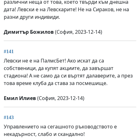
различни неща от това, което твърди към днешна
дата! Левски е на Левскарите! Не на Сираков, не на
разни други индивиди.
Димитър Божилов
(София, 2023-12-14)
#141
Левски не е на ПалмсБет! Ако искат да са
собственици, да купят акциите, да завършат
стадиона! А не само да си въртят далаверите, а през
това време клуба да става за посмешище.
Емил Илиев
(София, 2023-12-14)
#143
Управлението на сегашното ръководството е
некадърност, слабо и скандално!