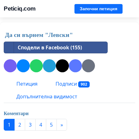
Peticiq.com
Започни петиция
Да си върнем "Левски"
Сподели в Facebook (155)
Петиция
Подписи
902
Допълнителна видимост
Коментари
1
2
3
4
5
»