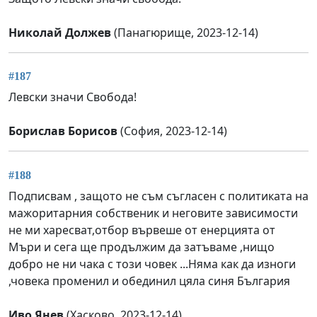
Николай Должев
(Панагюрище, 2023-12-14)
#187
Левски значи Свобода!
Борислав Борисов
(София, 2023-12-14)
#188
Подписвам , защото не съм съгласен с политиката на
мажоритарния собственик и неговите зависимости
не ми харесват,отбор вървеше от енерцията от
Мъри и сега ще продължим да затъваме ,нищо
добро не ни чака с този човек ...Няма как да изноги
,човека променил и обединил цяла синя България
Иво Янев
(Хасково, 2023-12-14)