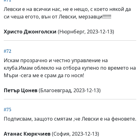
Левски е на всички нас, не е нещо, с което някой да
си чеша егото, вън от Левски, мерзавци!!!!!!!
Христо Джонголски
(Нюрнберг, 2023-12-13)
#72
Искам прозрачно и честно управление на
клуба.Имам облекло на отбора купено по времето на
Мъри -сега ме е срам да го нося!
Петър Цонев
(Благоевград, 2023-12-13)
#75
Подписвам, защото смятам ,че Левски е на феновете.
Атанас Кюркчиев
(София, 2023-12-13)