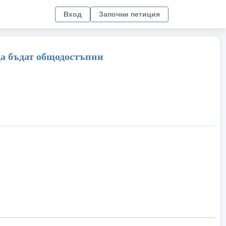
Вход
Започни петиция
а бъдат общодостъпни