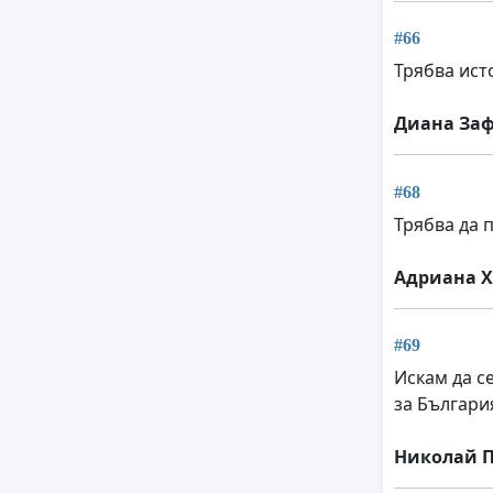
#66
Трябва ист
Диана За
#68
Трябва да 
Адриана Х
#69
Искам да с
за Българи
Николай 