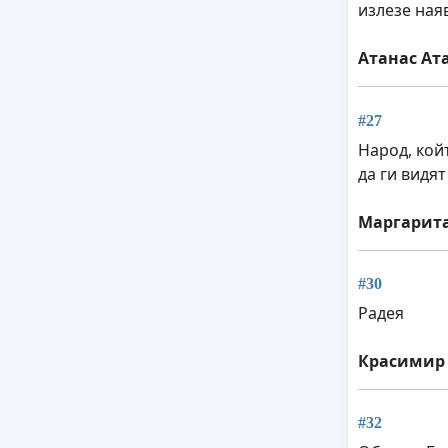
излезе ная
Атанас Ат
#27
Народ, кой
да ги видя
Маргарит
#30
Радея
Красимир
#32