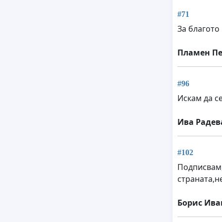
#71
За благото
Пламен Пе
#96
Искам да с
Ива Радев
#102
Подписвам,
страната,н
Борис Ива