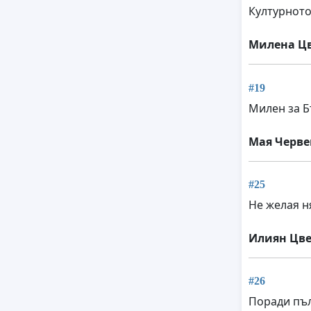
Културното
Милена Ц
#19
Милен за Б
Мая Черв
#25
Не желая н
Илиян Цве
#26
Поради пъл