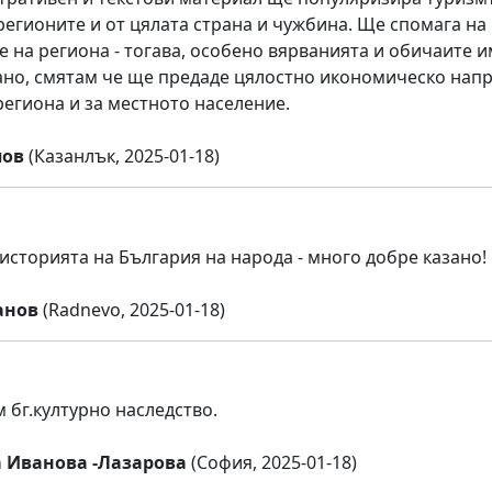
регионите и от цялата страна и чужбина. Ще спомага на
е на региона - тогава, особено вярванията и обичаите и
ано, смятам че ще предаде цялостно икономическо напр
региона и за местното население.
пов
(Казанлък, 2025-01-18)
историята на България на народа - много добре казано!
анов
(Radnevo, 2025-01-18)
 бг.културно наследство.
 Иванова -Лазарова
(София, 2025-01-18)