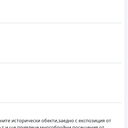
рните исторически обекти,заедно с експозиция от
мът и ще привлече многобройни посещения от