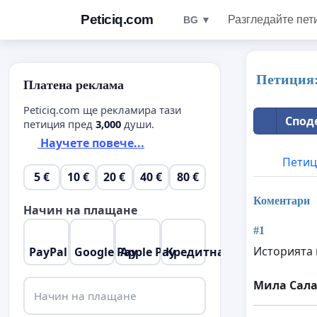
Peticiq.com
Разгледайте пет
BG ▼
Петиция:
Платена реклама
Peticiq.com ще рекламира тази
Спод
петиция пред
3,000
души.
Научете повече...
Петиц
5 €
10 €
20 €
40 €
80 €
Коментари
Начин на плащане
#1
Историята 
PayPal
Google Pay
Apple Pay
Кредитна карта
Мила Сал
Начин на плащане