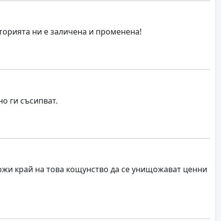
торията ни е заличена и променена!
о ги съсипват.
сложи край на това кощунство да се унищожават ценни