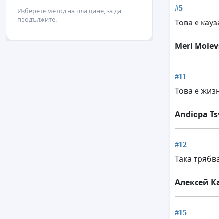
#5
Изберете метод на плащане, за да
продължите.
Това е кауз
Meri Molev
#11
Това е жиз
Andiopa Ts
#12
Така трябва
Алексей К
#15