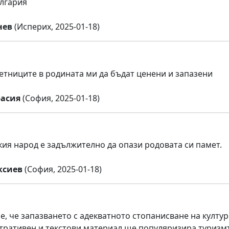
лгария
нев
(Исперих, 2025-01-18)
тниците в родината ми да бъдат ценени и запазени
расия
(София, 2025-01-18)
кия народ е задължително да опази родовата си памет.
ксиев
(София, 2025-01-18)
е, че запазването с адекватното стопанисване на култу
тративен и текстови материал ще популяризира туриз