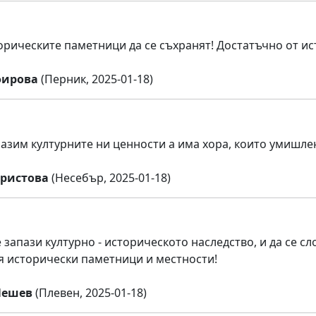
орическите паметници да се съхранят! Достатъчно от ис
фирова
(Перник, 2025-01-18)
пазим културните ни ценности а има хора, които умишлен
ристова
(Несебър, 2025-01-18)
е запази културно - историческото наследство, и да се 
я исторически паметници и местности!
Пешев
(Плевен, 2025-01-18)