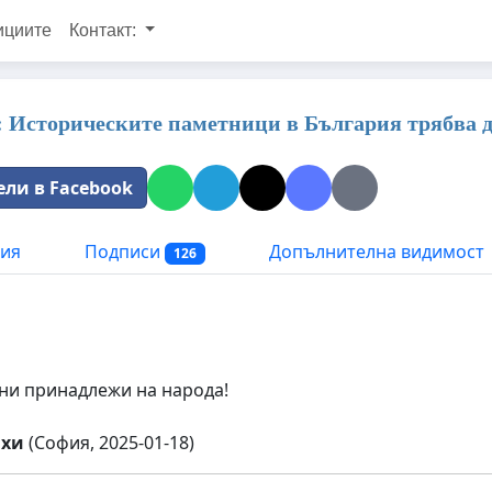
ициите
Контакт:
 Историческите паметници в България трябва д
ели в Facebook
ия
Подписи
Допълнителна видимост
126
ни принадлежи на народа!
ахи
(София, 2025-01-18)