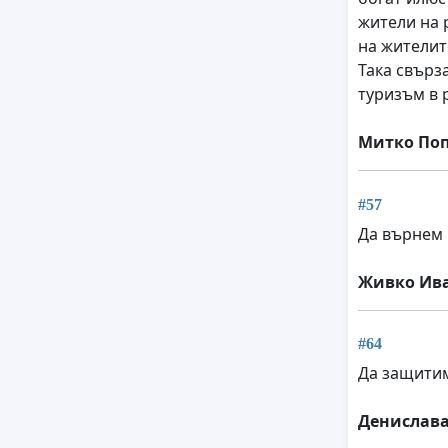
жители на 
на жителит
Така свърз
туризъм в 
Митко По
#57
Да върнем 
Живко Ив
#64
Да защитим
Денислава