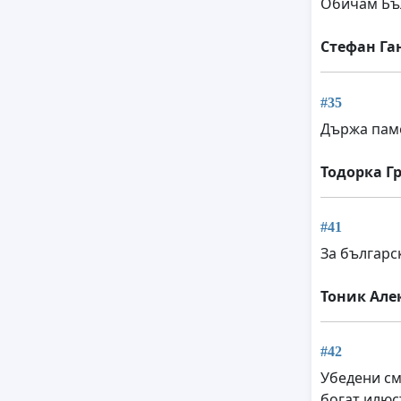
Обичам Бъ
Стефан Га
#35
Държа паме
Тодорка Г
#41
За българс
Тоник Але
#42
Убедени см
богат илюс