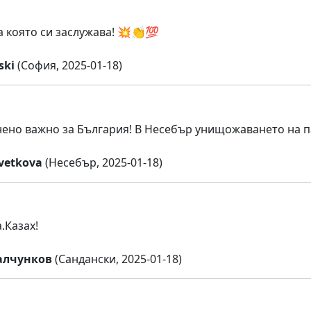
а която си заслужава! 💥👏💯
ski
(София, 2025-01-18)
нено важно за България! В Несебър унищожаването на п
vetkova
(Несебър, 2025-01-18)
.Казах!
алчунков
(Сандански, 2025-01-18)