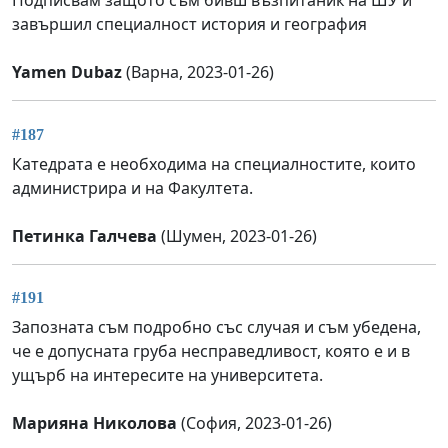
Подписвам защото съм бивш възпитаник на ШУ и
завършил специалност история и география
Yamen Dubaz
(Варна, 2023-01-26)
#187
Катедрата е необходима на специалностите, които
администрира и на Факултета.
Петинка Галчева
(Шумен, 2023-01-26)
#191
Запозната съм подробно със случая и съм убедена,
че е допусната груба несправедливост, която е и в
ущърб на интересите на университета.
Марияна Николова
(София, 2023-01-26)