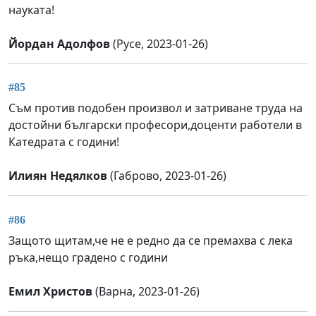
науката!
Йордан Адолфов
(Русе, 2023-01-26)
#85
Съм против подобен произвол и затриване труда на
достойни български професори,доценти работели в
Катедрата с години!
Илиян Недялков
(Габрово, 2023-01-26)
#86
Защото щитам,че не е редно да се премахва с лека
ръка,нещо градено с години
Емил Христов
(Варна, 2023-01-26)