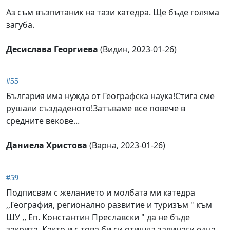
Аз съм възпитаник на тази катедра. Ще бъде голяма
загуба.
Десислава Георгиева
(Видин, 2023-01-26)
#55
България има нужда от Географска наука!Стига сме
рушали създаденото!Затъваме все повече в
средните векове...
Даниела Христова
(Варна, 2023-01-26)
#59
Подписвам с желанието и молбата ми катедра
,,География, регионално развитие и туризъм " към
ШУ ,, Еп. Константин Преславски " да не бъде
закрита. Както и с това би си отишла завинаги една