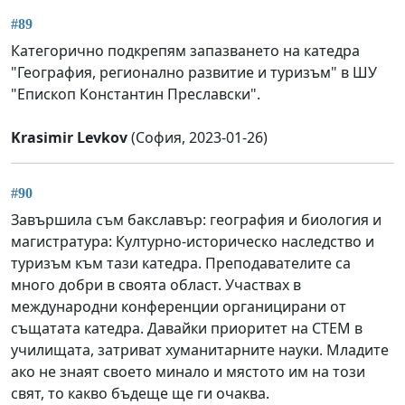
#89
Категорично подкрепям запазването на катедра
"География, регионално развитие и туризъм" в ШУ
"Епископ Константин Преславски".
Krasimir Levkov
(София, 2023-01-26)
#90
Завършила съм бакславър: география и биология и
магистратура: Културно-историческо наследство и
туризъм към тази катедра. Преподавателите са
много добри в своята област. Участвах в
международни конференции органицирани от
същатата катедра. Давайки приоритет на СТЕМ в
училищата, затриват хуманитарните науки. Младите
ако не знаят своето минало и мястото им на този
свят, то какво бъдеще ще ги очаква.