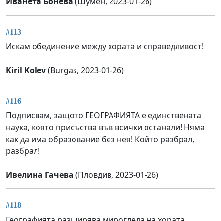
Иванета Бонева
(Шумен, 2023-01-26)
#113
Искам обединение между хората и справедливост!
Kiril Kolev
(Burgas, 2023-01-26)
#116
Подписвам, защото ГЕОГРАФИЯТА е единствената
наука, която присъства във всички останали! Няма
как да има образование без нея! Който разбрал,
разбрал!
Ивелина Гачева
(Пловдив, 2023-01-26)
#118
Географията разширява мирогледа на хората.