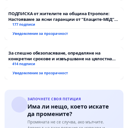
ПОДПИСКА от жителите на община Етрополе:
Настояваме за ясни гаранции от “Елаците-МЕД”
АД и от държавата, че ще се изпълнят всички
177 подписи
екологични норми!
Уведомление за прозрачност
За спешно обезопасяване, определяне на
конкретни срокове и извършване на цялостна
рехабилитация на републиканския път между
414 подписи
пътен възел АМ „Тракия“ - гр. Ихтиман - с.
Уведомление за прозрачност
Мирово - к.к. Момин проход
ЗАПОЧНЕТЕ СВОЯ ПЕТИЦИЯ
Има ли нещо, което искате
да промените?
Промяната не се случва, ако мълчите.
Авторът на тази петиция се изправи и