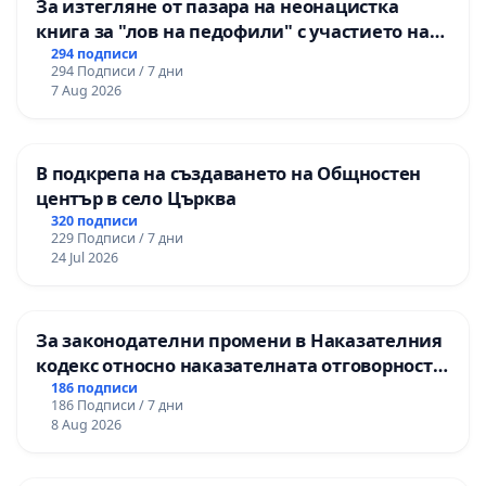
За изтегляне от пазара на неонацистка
книга за "лов на педофили" с участието на
деца
294 подписи
294 Подписи / 7 дни
7 Aug 2026
В подкрепа на създаването на Общностен
център в село Църква
320 подписи
229 Подписи / 7 дни
24 Jul 2026
За законодателни промени в Наказателния
кодекс относно наказателната отговорност
на непълнолетните при особено тежки
186 подписи
186 Подписи / 7 дни
умишлени престъпления
8 Aug 2026