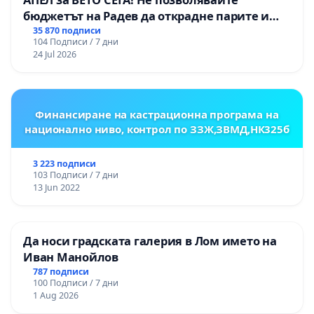
бюджетът на Радев да открадне парите и
правата ни в тъмното
35 870 подписи
104 Подписи / 7 дни
24 Jul 2026
Финансиране на кастрационна програма на
национално ниво, контрол по ЗЗЖ,ЗВМД,НК325б
3 223 подписи
103 Подписи / 7 дни
13 Jun 2022
Да носи градската галерия в Лом името на
Иван Манойлов
787 подписи
100 Подписи / 7 дни
1 Aug 2026