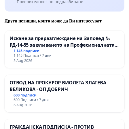
Поверителност по подразбиране
Други петиции, които може да Ви интересуват
Искане за преразглеждане на Заповед №
РД-14-55 за вливането на Професионалната
гимназия по промишлени технологии в
1 145 подписи
1 145 Подписи / 7 дни
Професионалната гимназия по икономика и
5 Aug 2026
мениджмънт – гр. Пазарджик
ОТВОД НА ПРОКУРОР ВИОЛЕТА ЗЛАТЕВА
ВЕЛИКОВА - ОП ДОБРИЧ
600 подписи
600 Подписи / 7 дни
6 Aug 2026
ГРАЖДАНСКА ПОДПИСКА - ПРОТИВ