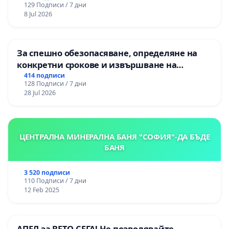
129 Подписи / 7 дни
8 Jul 2026
За спешно обезопасяване, определяне на
конкретни срокове и извършване на
цялостна рехабилитация на
414 подписи
128 Подписи / 7 дни
републиканския път между пътен възел АМ
28 Jul 2026
„Тракия“ - гр. Ихтиман - с. Мирово - к.к.
Момин проход
ЦЕНТРАЛНА МИНЕРАЛНА БАНЯ "СОФИЯ"-ДА БЪДЕ
БАНЯ
3 520 подписи
110 Подписи / 7 дни
12 Feb 2025
АПЕЛ за ВЕТО СЕГА! Не позволявайте