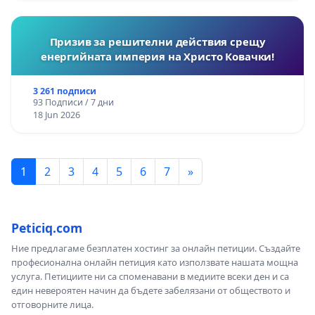
Призив за решителни действия срещу
енергийната империя на Христо Ковачки!
3 261 подписи
93 Подписи / 7 дни
18 Jun 2026
1
2
3
4
5
6
7
»
Peticiq.com
Ние предлагаме безплатен хостинг за онлайн петиции. Създайте
професионална онлайн петиция като използвате нашата мощна
услуга. Петициите ни са споменавани в медиите всеки ден и са
един невероятен начин да бъдете забелязани от обществото и
отговорните лица.