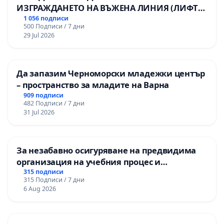
ИЗГРАЖДАНЕТО НА ВЪЖЕНА ЛИНИЯ (ЛИФТ)
НА ТЕРИТОРИЯТА НА ПРИРОДНА
1 056 подписи
500 Подписи / 7 дни
ЗАБЕЛЕЖИТЕЛНОСТ „ХЪЛМ НА
29 Jul 2026
ОСВОБОДИТЕЛИТЕ“ (БУНАРДЖИК)
Да запазим Черноморски младежки център
– пространство за младите на Варна
909 подписи
482 Подписи / 7 дни
31 Jul 2026
За незабавно осигуряване на предвидима
организация на учебния процес и
гарантиране на правото на равнопоставено
315 подписи
315 Подписи / 7 дни
и качествено образование на учениците от
6 Aug 2026
ОУ „Княз Александър I“ и Хуманитарна
гимназия „