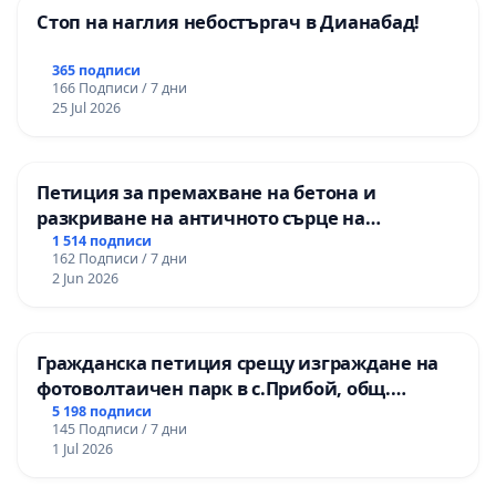
Стоп на наглия небостъргач в Дианабад!
365 подписи
166 Подписи / 7 дни
25 Jul 2026
Петиция за премахване на бетона и
разкриване на античното сърце на
Могиланската могила във Враца
1 514 подписи
162 Подписи / 7 дни
2 Jun 2026
Гражданска петиция срещу изграждане на
фотоволтаичен парк в с.Прибой, общ.
Радомир
5 198 подписи
145 Подписи / 7 дни
1 Jul 2026