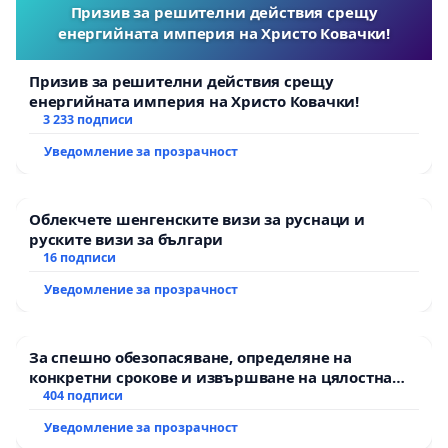
Призив за решителни действия срещу
енергийната империя на Христо Ковачки!
Призив за решителни действия срещу
енергийната империя на Христо Ковачки!
3 233 подписи
Уведомление за прозрачност
Облекчете шенгенските визи за руснаци и
руските визи за българи
16 подписи
Уведомление за прозрачност
За спешно обезопасяване, определяне на
конкретни срокове и извършване на цялостна
рехабилитация на републиканския път между
404 подписи
пътен възел АМ „Тракия“ - гр. Ихтиман - с.
Уведомление за прозрачност
Мирово - к.к. Момин проход