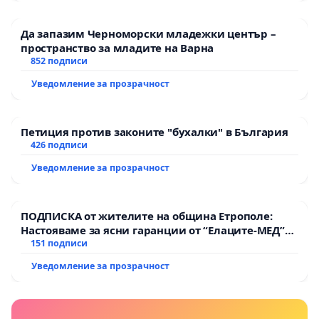
Да запазим Черноморски младежки център –
пространство за младите на Варна
852 подписи
Уведомление за прозрачност
Петиция против законите "бухалки" в България
426 подписи
Уведомление за прозрачност
ПОДПИСКА от жителите на община Етрополе:
Настояваме за ясни гаранции от “Елаците-МЕД”
АД и от държавата, че ще се изпълнят всички
151 подписи
екологични норми!
Уведомление за прозрачност