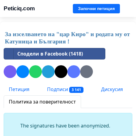
Peticiq.com
Започни петиция
За изселването на "цар Киро" и родата му от
Катуница и България !
Сподели в Facebook (1418)
Петиция
Подписи
Дискусия
3 141
Политика за поверителност
The signatures have been anonymized.