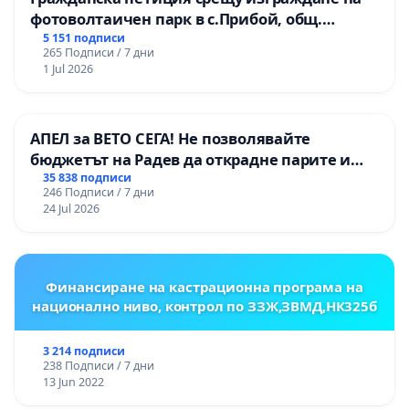
фотоволтаичен парк в с.Прибой, общ.
Радомир
5 151 подписи
265 Подписи / 7 дни
1 Jul 2026
АПЕЛ за ВЕТО СЕГА! Не позволявайте
бюджетът на Радев да открадне парите и
правата ни в тъмното
35 838 подписи
246 Подписи / 7 дни
24 Jul 2026
Финансиране на кастрационна програма на
национално ниво, контрол по ЗЗЖ,ЗВМД,НК325б
3 214 подписи
238 Подписи / 7 дни
13 Jun 2022