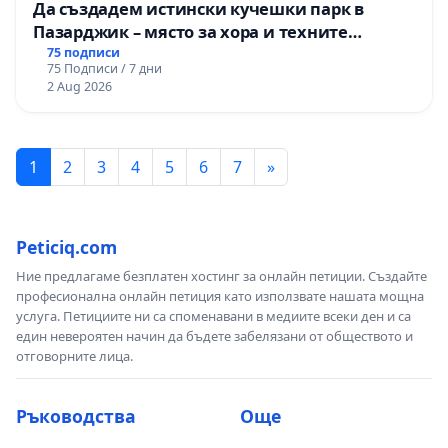
Да създадем истински кучешки парк в
Пазарджик – място за хора и техните
любимци
75 подписи
75 Подписи / 7 дни
2 Aug 2026
1
2
3
4
5
6
7
»
Peticiq.com
Ние предлагаме безплатен хостинг за онлайн петиции. Създайте
професионална онлайн петиция като използвате нашата мощна
услуга. Петициите ни са споменавани в медиите всеки ден и са
един невероятен начин да бъдете забелязани от обществото и
отговорните лица.
Ръководства
Още