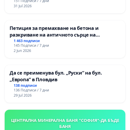
151 Подписи / 7 дни
изпълнят всички екологични норми!
31 Jul 2026
Петиция за премахване на бетона и
разкриване на античното сърце на
Могиланската могила във Враца
1 463 подписи
145 Подписи / 7 дни
2 Jun 2026
Да се преименува бул. „Руски“ на бул.
„Европа“ в Пловдив
138 подписи
136 Подписи / 7 дни
29 Jul 2026
ЦЕНТРАЛНА МИНЕРАЛНА БАНЯ "СОФИЯ"-ДА БЪДЕ
БАНЯ