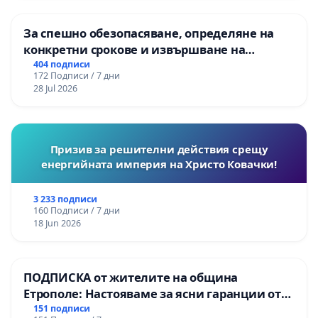
За спешно обезопасяване, определяне на
конкретни срокове и извършване на
цялостна рехабилитация на
404 подписи
172 Подписи / 7 дни
републиканския път между пътен възел АМ
28 Jul 2026
„Тракия“ - гр. Ихтиман - с. Мирово - к.к.
Момин проход
Призив за решителни действия срещу
енергийната империя на Христо Ковачки!
3 233 подписи
160 Подписи / 7 дни
18 Jun 2026
ПОДПИСКА от жителите на община
Етрополе: Настояваме за ясни гаранции от
“Елаците-МЕД” АД и от държавата, че ще се
151 подписи