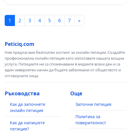
„Тракия“ - гр. Ихтиман - с. Мирово - к.к.
Момин проход
1
2
3
4
5
6
7
»
Peticiq.com
Ние предлагаме безплатен хостинг за онлайн петиции. Създайте
професионална онлайн петиция като използвате нашата мощна
услуга. Петициите ни са споменавани в медиите всеки ден и са
един невероятен начин да бъдете забелязани от обществото и
отговорните лица.
Ръководства
Още
Как да започнете
Започни петиция
онлайн петиция
Политика за
Как да напишете
поверителност
петиция?