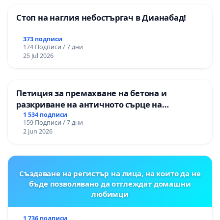
Стоп на наглия небостъргач в Дианабад!
373 подписи
174 Подписи / 7 дни
25 Jul 2026
Петиция за премахване на бетона и
разкриване на античното сърце на
Могиланската могила във Враца
1 534 подписи
159 Подписи / 7 дни
2 Jun 2026
Създаване на регистър на лица, на които да не
бъде позволявано да отглеждат домашни
любимци
1 736 подписи