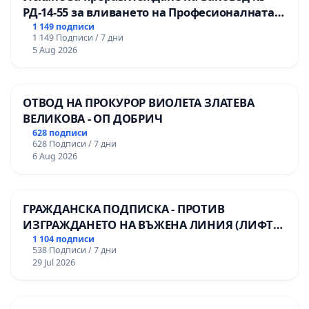
РД-14-55 за вливането на Професионалната
гимназия по промишлени технологии в
1 149 подписи
1 149 Подписи / 7 дни
Професионалната гимназия по икономика и
5 Aug 2026
мениджмънт – гр. Пазарджик
ОТВОД НА ПРОКУРОР ВИОЛЕТА ЗЛАТЕВА
ВЕЛИКОВА - ОП ДОБРИЧ
628 подписи
628 Подписи / 7 дни
6 Aug 2026
ГРАЖДАНСКА ПОДПИСКА - ПРОТИВ
ИЗГРАЖДАНЕТО НА ВЪЖЕНА ЛИНИЯ (ЛИФТ)
НА ТЕРИТОРИЯТА НА ПРИРОДНА
1 104 подписи
538 Подписи / 7 дни
ЗАБЕЛЕЖИТЕЛНОСТ „ХЪЛМ НА
29 Jul 2026
ОСВОБОДИТЕЛИТЕ“ (БУНАРДЖИК)