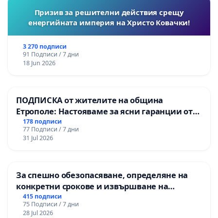
Призив за решителни действия срещу
енергийната империя на Христо Ковачки!
3 270 подписи
91 Подписи / 7 дни
18 Jun 2026
ПОДПИСКА от жителите на община
Етрополе: Настояваме за ясни гаранции от
“Елаците-МЕД” АД и от държавата, че ще се
178 подписи
77 Подписи / 7 дни
изпълнят всички екологични норми!
31 Jul 2026
За спешно обезопасяване, определяне на
конкретни срокове и извършване на
цялостна рехабилитация на
415 подписи
75 Подписи / 7 дни
републиканския път между пътен възел АМ
28 Jul 2026