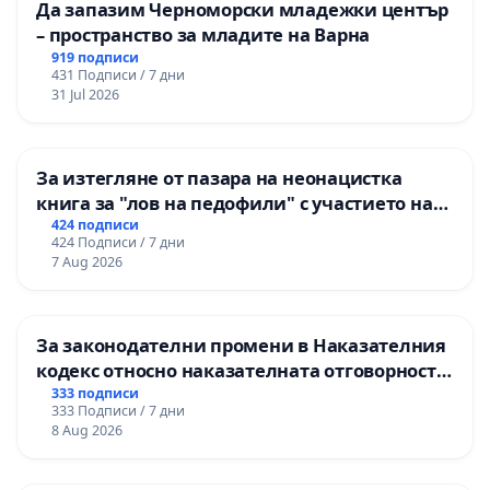
Да запазим Черноморски младежки център
– пространство за младите на Варна
919 подписи
431 Подписи / 7 дни
31 Jul 2026
За изтегляне от пазара на неонацистка
книга за "лов на педофили" с участието на
деца
424 подписи
424 Подписи / 7 дни
7 Aug 2026
За законодателни промени в Наказателния
кодекс относно наказателната отговорност
на непълнолетните при особено тежки
333 подписи
333 Подписи / 7 дни
умишлени престъпления
8 Aug 2026