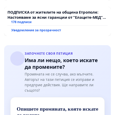
ПОДПИСКА от жителите на община Етрополе:
Настояваме за ясни гаранции от “Елаците-МЕД”
АД и от държавата, че ще се изпълнят всички
178 подписи
екологични норми!
Уведомление за прозрачност
ЗАПОЧНЕТЕ СВОЯ ПЕТИЦИЯ
Има ли нещо, което искате
да промените?
Промяната не се случва, ако мълчите.
Авторът на тази петиция се изправи и
предприе действия. Ще направите ли
същото?
Опишете промяната, която искате
да видите