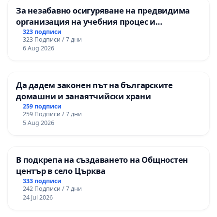
За незабавно осигуряване на предвидима
организация на учебния процес и
гарантиране на правото на равнопоставено
323 подписи
323 Подписи / 7 дни
и качествено образование на учениците от
6 Aug 2026
ОУ „Княз Александър I“ и Хуманитарна
гимназия „
Да дадем законен път на българските
домашни и занаятчийски храни
259 подписи
259 Подписи / 7 дни
5 Aug 2026
В подкрепа на създаването на Общностен
център в село Църква
333 подписи
242 Подписи / 7 дни
24 Jul 2026