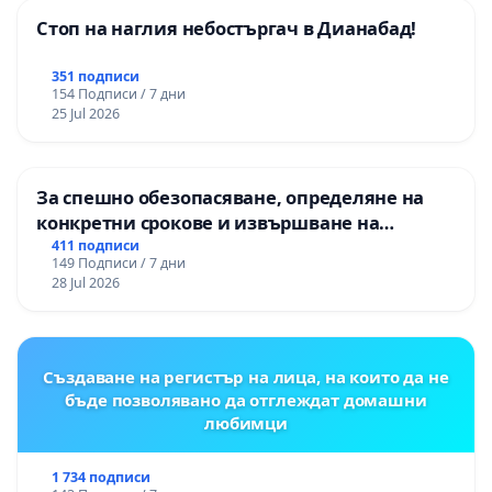
Стоп на наглия небостъргач в Дианабад!
351 подписи
154 Подписи / 7 дни
25 Jul 2026
За спешно обезопасяване, определяне на
конкретни срокове и извършване на
цялостна рехабилитация на
411 подписи
149 Подписи / 7 дни
републиканския път между пътен възел АМ
28 Jul 2026
„Тракия“ - гр. Ихтиман - с. Мирово - к.к.
Момин проход
Създаване на регистър на лица, на които да не
бъде позволявано да отглеждат домашни
любимци
1 734 подписи