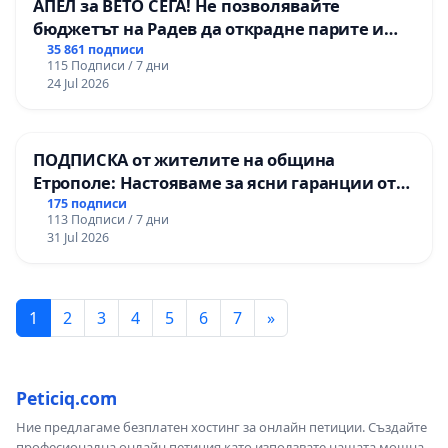
АПЕЛ за ВЕТО СЕГА! Не позволявайте
бюджетът на Радев да открадне парите и
правата ни в тъмното
35 861 подписи
115 Подписи / 7 дни
24 Jul 2026
ПОДПИСКА от жителите на община
Етрополе: Настояваме за ясни гаранции от
“Елаците-МЕД” АД и от държавата, че ще се
175 подписи
113 Подписи / 7 дни
изпълнят всички екологични норми!
31 Jul 2026
1
2
3
4
5
6
7
»
Peticiq.com
Ние предлагаме безплатен хостинг за онлайн петиции. Създайте
професионална онлайн петиция като използвате нашата мощна