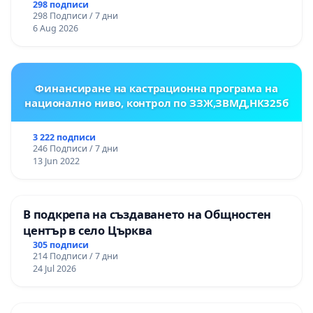
гарантиране на правото на равнопоставено
298 подписи
298 Подписи / 7 дни
и качествено образование на учениците от
6 Aug 2026
ОУ „Княз Александър I“ и Хуманитарна
гимназия „
Финансиране на кастрационна програма на
национално ниво, контрол по ЗЗЖ,ЗВМД,НК325б
3 222 подписи
246 Подписи / 7 дни
13 Jun 2022
В подкрепа на създаването на Общностен
център в село Църква
305 подписи
214 Подписи / 7 дни
24 Jul 2026