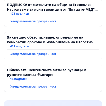
ПОДПИСКА от жителите на община Етрополе:
Настояваме за ясни гаранции от “Елаците-МЕД”
АД и от държавата, че ще се изпълнят всички
175 подписи
екологични норми!
Уведомление за прозрачност
За спешно обезопасяване, определяне на
конкретни срокове и извършване на цялостна
рехабилитация на републиканския път между
411 подписи
пътен възел АМ „Тракия“ - гр. Ихтиман - с.
Уведомление за прозрачност
Мирово - к.к. Момин проход
Облекчете шенгенските визи за руснаци и
руските визи за българи
16 подписи
Уведомление за прозрачност