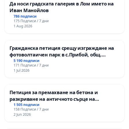
Да носи градската галерия в Лом името на
Иван Манойлов
786 подписи
175 Подписи / 7 дни
1 Aug 2026
Гражданска петиция срещу изграждане на
фотоволтаичен парк в с.Прибой, общ.
Радомир
5 190 подписи
171 Подписи / 7 дни
1 Jul 2026
Петиция за премахване на бетона и
разкриване на античното сърце на
Могиланската могила във Враца
1 505 подписи
158 Подписи / 7 дни
2 Jun 2026