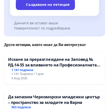
Създаване на петиция
Данните ви остават ваши
Поверителност по подразбиране
Други петиции, които може да Ви интересуват
Искане за преразглеждане на Заповед №
РД-14-55 за вливането на Професионалната
гимназия по промишлени технологии в
1 141 подписи
1 141 Подписи / 7 дни
Професионалната гимназия по икономика и
5 Aug 2026
мениджмънт – гр. Пазарджик
Да запазим Черноморски младежки център
– пространство за младите на Варна
903 подписи