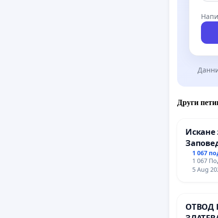
Напи
Данни
Други пети
Искане 
Заповед
вливан
1 067 п
1 067 По
Профес
5 Aug 20
промиш
Профес
иконом
ОТВОД 
гр. Паз
ЗЛАТЕВ