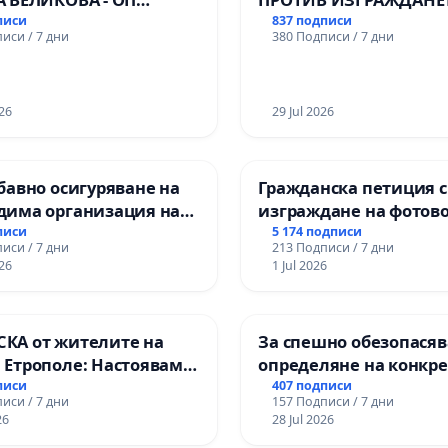
Ч
ВЪЖЕНА ЛИНИЯ (ЛИФТ
писи
837 подписи
иси / 7 дни
380 Подписи / 7 дни
ТЕРИТОРИЯТА НА ПР
ЗАБЕЛЕЖИТЕЛНОСТ „
ОСВОБОДИТЕЛИТЕ“
26
(БУНАРДЖИК)
29 Jul 2026
бавно осигуряване на
Гражданска петиция 
дима организация на
изграждане на фотов
 процес и гарантиране
парк в с.Прибой, общ
писи
5 174 подписи
иси / 7 дни
213 Подписи / 7 дни
ото на равнопоставено
26
1 Jul 2026
твено образование на
те от ОУ „Княз
дър I“ и Хуманитарна
КА от жителите на
За спешно обезопасяв
я „
 Етрополе: Настояваме
определяне на конкр
 гаранции от “Елаците-
срокове и извършване
писи
407 подписи
иси / 7 дни
157 Подписи / 7 дни
 и от държавата, че ще
цялостна рехабилита
26
28 Jul 2026
лнят всички
републиканския път 