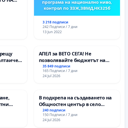
програма на национално ниво,
) НА
контрол по ЗЗЖ,ЗВМД,НК325б
ИРОДНА
ХЪЛМ НА
3 218 подписи
242 Подписи / 7 дни
13 Jun 2022
срещу
АПЕЛ за ВЕТО СЕГА! Не
олтаичен
позволявайте бюджетът на
. Радомир
Радев да открадне парите и
35 849 подписи
165 Подписи / 7 дни
правата ни в тъмното
24 Jul 2026
ане,
В подкрепа на създаването на
етни
Общностен център в село
 на
Църква
240 подписи
150 Подписи / 7 дни
ция на
24 Jul 2026
между