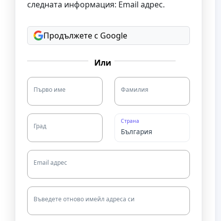
следната информация: Email адрес.
Продължете с Google
Или
Първо име
Фамилия
Страна
Град
Email адрес
Въведете отново имейл адреса си