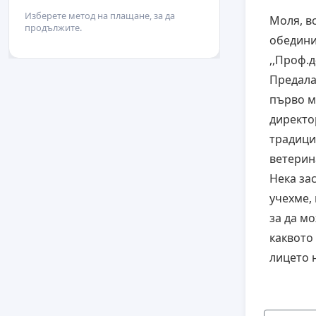
Изберете метод на плащане, за да
Моля, в
продължите.
обедини
,,Проф.д
Предала
първо м
директо
традици
ветерин
Нека зас
учехме,
за да мо
каквото
лицето н