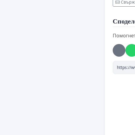
Свърже
Сподел
Помогнет