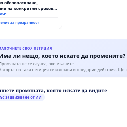
о обезопасяване,
не на конкретни срокове
ване на цялостна
писи
итация на
ение за прозрачност
канския път между пътен
 „Тракия“ - гр. Ихтиман -
о - к.к. Момин проход
ЗАПОЧНЕТЕ СВОЯ ПЕТИЦИЯ
Има ли нещо, което искате да промените?
Промяната не се случва, ако мълчите.
Авторът на тази петиция се изправи и предприе действия. Ще
шете промяната, която искате да видите
ъс задвижване от ИИ