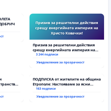
ОЛЕТА
Призив за решителни действия
 ДОБРИЧ
срещу енергийната империя на
Христо Ковачки!
ост
Призив за решителни действия
срещу енергийната империя на
Христо Ковачки!
3 244 подписи
Уведомление за прозрачност
и
ПОДПИСКА от жителите на община
транство
Етрополе: Настояваме за ясни
гаранции от “Елаците-МЕД” АД и от
163 подписи
държавата, че ще се изпълнят
ост
Уведомление за прозрачност
всички екологични норми!