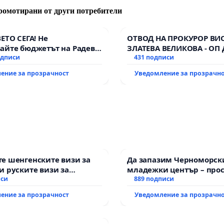
ромотирани от други потребители
ВЕТО СЕГА! Не
ОТВОД НА ПРОКУРОР ВИ
айте бюджетът на Радев
ЗЛАТЕВА ВЕЛИКОВА - ОП
дне парите и правата ни в
одписи
431 подписи
ение за прозрачност
Уведомление за прозрачн
е шенгенските визи за
Да запазим Черноморск
и руските визи за
младежки център – прос
иси
за младите на Варна
889 подписи
ение за прозрачност
Уведомление за прозрачн