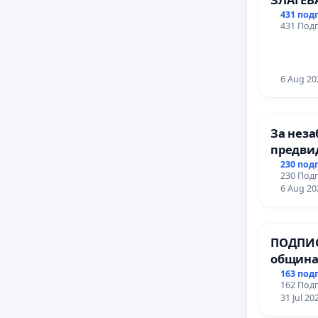
ДОБРИ
431 под
431 Подп
6 Aug 20
За неза
предви
учебния
230 под
230 Подп
на прав
6 Aug 20
и качес
ученици
Алексан
ПОДПИС
гимнази
община
за ясни
163 под
162 Подп
МЕД” АД
31 Jul 20
се изпъ