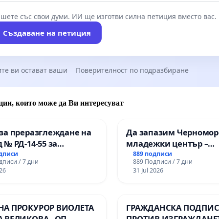
шете със свои думи. ИИ ще изготви силна петиция вместо вас.
Създаване на петиция
те ви остават ваши
Поверителност по подразбиране
ции, които може да Ви интересуват
за преразглеждане на
Да запазим Черномор
 № РД-14-55 за
младежки център –
ето на
пространство за млад
одписи
889 подписи
дписи / 7 дни
889 Подписи / 7 дни
ионалната гимназия по
Варна
26
31 Jul 2026
лени технологии в
ионалната гимназия по
ика и мениджмънт –
НА ПРОКУРОР ВИОЛЕТА
ГРАЖДАНСКА ПОДПИСК
арджик
А ВЕЛИКОВА - ОП
ПРОТИВ ИЗГРАЖДАНЕ