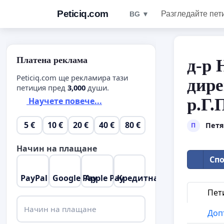
Peticiq.com
Разгледайте пет
BG ▼
Платена реклама
д-р 
Peticiq.com ще рекламира тази
дир
петиция пред
3,000
души.
р.Г.
Научете повече...
5 €
10 €
20 €
40 €
80 €
Петя
П
Начин на плащане
Спо
PayPal
Google Pay
Apple Pay
Кредитна карта
Пет
Начин на плащане
Доп