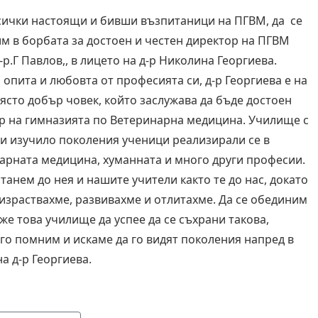
сички настоящи и бивши възпитаници на ПГВМ, да се
м в борбата за достоен и честен директор на ПГВМ
-р.Г Павлов,, в лицето на д-р Николина Георгиева.
 опита и любовта от професията си, д-р Георгиева е на
ясто добър човек, който заслужава да бъде достоен
р на гимназията по Ветеринарна медицина. Училище с
и изучило поколения ученици реализирали се в
арната медицина, хуманната и много други професии.
танем до нея и нашите учители както те до нас, докато
 израствахме, развивахме и отлитахме. Да се обединим
же това училище да успее да се съхрани такова,
 го помним и искаме да го видят поколения напред в
а д-р Георгиева.