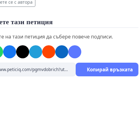
те се с автора
ете тази петиция
е на тази петиция да събере повече подписи.
Копирай връзката