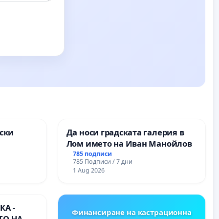
ски
Да носи градската галерия в
Лом името на Иван Манойлов
ите на
785 подписи
785 Подписи / 7 дни
1 Aug 2026
А -
Финансиране на кастрационна
ТО НА