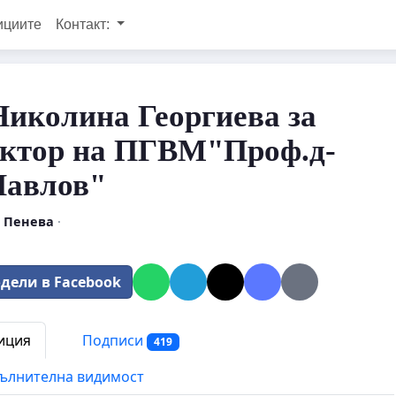
ициите
Контакт:
Николина Георгиева за
ектор на ПГВМ"Проф.д-
Павлов"
 Пенева
·
дели в Facebook
иция
Подписи
419
ълнителна видимост