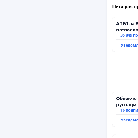
Петиции, п
АПЕЛ за 
позволяв
да откра
35 849 п
тъмното
Уведомл
Облекчет
руснаци 
българи
16 подп
Уведомл