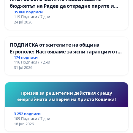
бюджетът на Радев да открадне парите и
правата ни в тъмното
35 860 подписи
119 Подписи / 7 дни
24 Jul 2026
ПОДПИСКА от жителите на община
Етрополе: Настояваме за ясни гаранции от
“Елаците-МЕД” АД и от държавата, че ще се
174 подписи
116 Подписи / 7 дни
изпълнят всички екологични норми!
31 Jul 2026
Призив за решителни действия срещу
енергийната империя на Христо Ковачки!
3 252 подписи
109 Подписи / 7 дни
18 Jun 2026