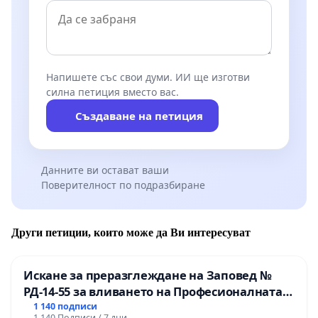
Напишете със свои думи. ИИ ще изготви
силна петиция вместо вас.
Създаване на петиция
Данните ви остават ваши
Поверителност по подразбиране
Други петиции, които може да Ви интересуват
Искане за преразглеждане на Заповед №
РД-14-55 за вливането на Професионалната
гимназия по промишлени технологии в
1 140 подписи
1 140 Подписи / 7 дни