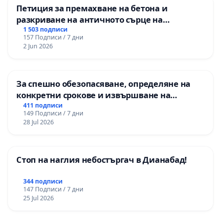
Петиция за премахване на бетона и
разкриване на античното сърце на
Могиланската могила във Враца
1 503 подписи
157 Подписи / 7 дни
2 Jun 2026
За спешно обезопасяване, определяне на
конкретни срокове и извършване на
цялостна рехабилитация на
411 подписи
149 Подписи / 7 дни
републиканския път между пътен възел АМ
28 Jul 2026
„Тракия“ - гр. Ихтиман - с. Мирово - к.к.
Момин проход
Стоп на наглия небостъргач в Дианабад!
344 подписи
147 Подписи / 7 дни
25 Jul 2026