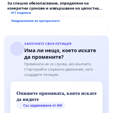
За спешно обезопасяване, определяне на
конкретни срокове и извършване на цялостна
рехабилитация на републиканския път между
411 подписи
пътен възел АМ „Тракия“ - гр. Ихтиман - с.
Уведомление за прозрачност
Мирово - к.к. Момин проход
ЗАПОЧНЕТЕ СВОЯ ПЕТИЦИЯ
Има ли нещо, което искате
да промените?
Промяната не се случва, ако мълчите.
Стартирайте социално движение, като
създадете петиция.
Опишете промяната, която искате
да видите
Със задвижване от ИИ