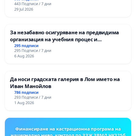
443 Подписи / 7 дни
ЗАБЕЛЕЖИТЕЛНОСТ „ХЪЛМ НА
29 Jul 2026
ОСВОБОДИТЕЛИТЕ“ (БУНАРДЖИК)
За незабавно осигуряване на предвидима
организация на учебния процес и
гарантиране на правото на равнопоставено
295 подписи
295 Подписи / 7 дни
и качествено образование на учениците от
6 Aug 2026
ОУ „Княз Александър I“ и Хуманитарна
гимназия „
Да носи градската галерия в Лом името на
Иван Манойлов
786 подписи
293 Подписи / 7 дни
1 Aug 2026
Финансиране на кастрационна програма на
национално ниво, контрол по ЗЗЖ,ЗВМД,НК325б