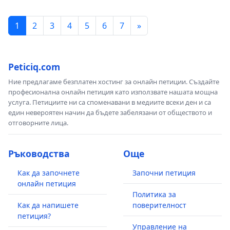
1
2
3
4
5
6
7
»
Peticiq.com
Ние предлагаме безплатен хостинг за онлайн петиции. Създайте
професионална онлайн петиция като използвате нашата мощна
услуга. Петициите ни са споменавани в медиите всеки ден и са
един невероятен начин да бъдете забелязани от обществото и
отговорните лица.
Ръководства
Още
Как да започнете
Започни петиция
онлайн петиция
Политика за
Как да напишете
поверителност
петиция?
Управление на