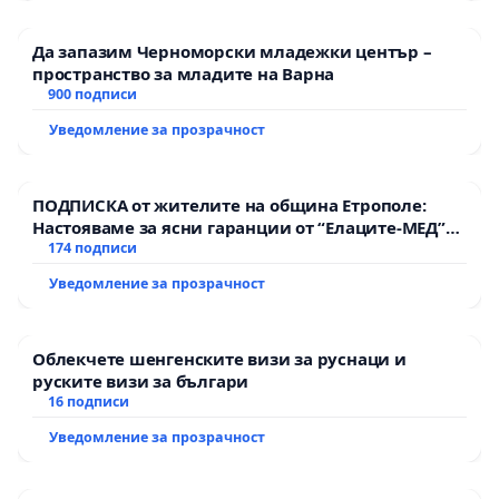
Да запазим Черноморски младежки център –
пространство за младите на Варна
900 подписи
Уведомление за прозрачност
ПОДПИСКА от жителите на община Етрополе:
Настояваме за ясни гаранции от “Елаците-МЕД”
АД и от държавата, че ще се изпълнят всички
174 подписи
екологични норми!
Уведомление за прозрачност
Облекчете шенгенските визи за руснаци и
руските визи за българи
16 подписи
Уведомление за прозрачност