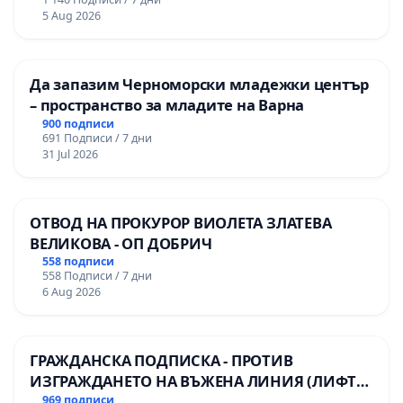
Професионалната гимназия по икономика и
5 Aug 2026
мениджмънт – гр. Пазарджик
Да запазим Черноморски младежки център
– пространство за младите на Варна
900 подписи
691 Подписи / 7 дни
31 Jul 2026
ОТВОД НА ПРОКУРОР ВИОЛЕТА ЗЛАТЕВА
ВЕЛИКОВА - ОП ДОБРИЧ
558 подписи
558 Подписи / 7 дни
6 Aug 2026
ГРАЖДАНСКА ПОДПИСКА - ПРОТИВ
ИЗГРАЖДАНЕТО НА ВЪЖЕНА ЛИНИЯ (ЛИФТ)
НА ТЕРИТОРИЯТА НА ПРИРОДНА
969 подписи