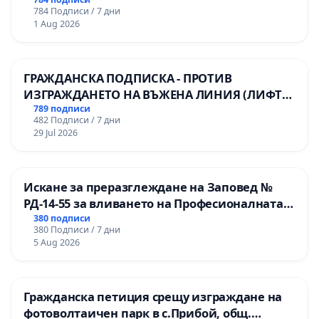
784 Подписи / 7 дни
1 Aug 2026
ГРАЖДАНСКА ПОДПИСКА - ПРОТИВ
ИЗГРАЖДАНЕТО НА ВЪЖЕНА ЛИНИЯ (ЛИФТ)
НА ТЕРИТОРИЯТА НА ПРИРОДНА
789 подписи
482 Подписи / 7 дни
ЗАБЕЛЕЖИТЕЛНОСТ „ХЪЛМ НА
29 Jul 2026
ОСВОБОДИТЕЛИТЕ“ (БУНАРДЖИК)
Искане за преразглеждане на Заповед №
РД-14-55 за вливането на Професионалната
гимназия по промишлени технологии в
380 подписи
380 Подписи / 7 дни
Професионалната гимназия по икономика и
5 Aug 2026
мениджмънт – гр. Пазарджик
Гражданска петиция срещу изграждане на
фотоволтаичен парк в с.Прибой, общ.