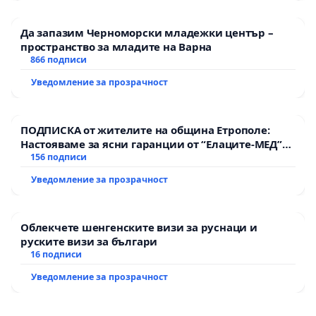
Да запазим Черноморски младежки център –
пространство за младите на Варна
866 подписи
Уведомление за прозрачност
ПОДПИСКА от жителите на община Етрополе:
Настояваме за ясни гаранции от “Елаците-МЕД”
АД и от държавата, че ще се изпълнят всички
156 подписи
екологични норми!
Уведомление за прозрачност
Облекчете шенгенските визи за руснаци и
руските визи за българи
16 подписи
Уведомление за прозрачност