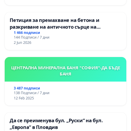
Петиция за премахване на бетона и
разкриване на античното сърце на
Могиланската могила във Враца
1 466 подписи
144 Подписи / 7 дни
2 Jun 2026
ЦЕНТРАЛНА МИНЕРАЛНА БАНЯ "СОФИЯ"-ДА БЪДЕ
БАНЯ
3 487 подписи
138 Подписи / 7 дни
12 Feb 2025
Да се преименува бул. „Руски“ на бул.
„Европа“ в Пловдив