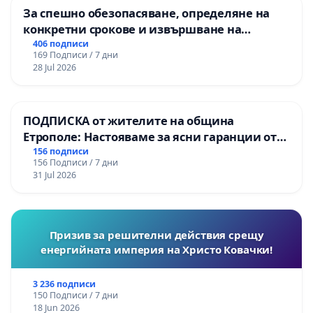
За спешно обезопасяване, определяне на
конкретни срокове и извършване на
цялостна рехабилитация на
406 подписи
169 Подписи / 7 дни
републиканския път между пътен възел АМ
28 Jul 2026
„Тракия“ - гр. Ихтиман - с. Мирово - к.к.
Момин проход
ПОДПИСКА от жителите на община
Етрополе: Настояваме за ясни гаранции от
“Елаците-МЕД” АД и от държавата, че ще се
156 подписи
156 Подписи / 7 дни
изпълнят всички екологични норми!
31 Jul 2026
Призив за решителни действия срещу
енергийната империя на Христо Ковачки!
3 236 подписи
150 Подписи / 7 дни
18 Jun 2026