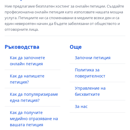
Ние предлагаме безплатен хостинг за онлайн петиции. Създайте
професионална онлайн петиция като използвате нашата мощна
услуга. Петициите ни са споменавани в медиите всеки ден и са
един невероятен начин да бъдете забелязани от обществото и
отговорните лица.
Ръководства
Още
Как да започнете
Започни петиция
онлайн петиция
Политика за
Как да напишете
поверителност
петиция?
Управление на
Как да популяризираме
бисквитките
една петиция?
За нас
Как да получите
медийно отразяване на
вашата петиция