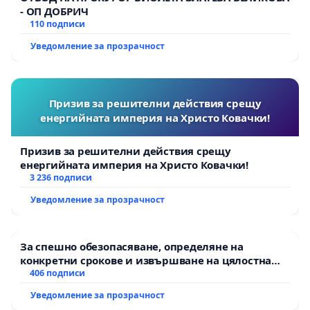
- ОП ДОБРИЧ
110 подписи
Уведомление за прозрачност
Призив за решителни действия срещу
енергийната империя на Христо Ковачки!
Призив за решителни действия срещу
енергийната империя на Христо Ковачки!
3 236 подписи
Уведомление за прозрачност
За спешно обезопасяване, определяне на
конкретни срокове и извършване на цялостна
рехабилитация на републиканския път между
406 подписи
пътен възел АМ „Тракия“ - гр. Ихтиман - с.
Уведомление за прозрачност
Мирово - к.к. Момин проход