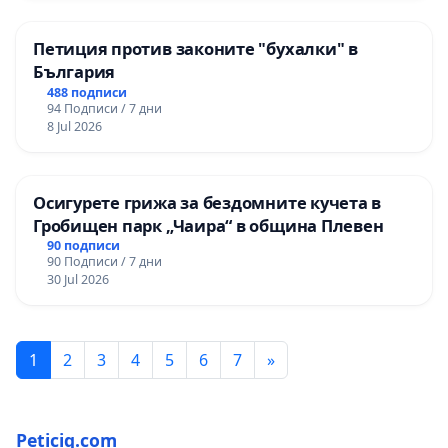
Петиция против законите "бухалки" в
България
488 подписи
94 Подписи / 7 дни
8 Jul 2026
Осигурете грижа за бездомните кучета в
Гробищен парк „Чаира“ в община Плевен
90 подписи
90 Подписи / 7 дни
30 Jul 2026
1
2
3
4
5
6
7
»
Peticiq.com