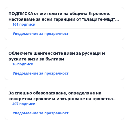
ПОДПИСКА от жителите на община Етрополе:
Настояваме за ясни гаранции от “Елаците-МЕД”
АД и от държавата, че ще се изпълнят всички
161 подписи
екологични норми!
Уведомление за прозрачност
Облекчете шенгенските визи за руснаци и
руските визи за българи
16 подписи
Уведомление за прозрачност
За спешно обезопасяване, определяне на
конкретни срокове и извършване на цялостна
рехабилитация на републиканския път между
407 подписи
пътен възел АМ „Тракия“ - гр. Ихтиман - с.
Уведомление за прозрачност
Мирово - к.к. Момин проход