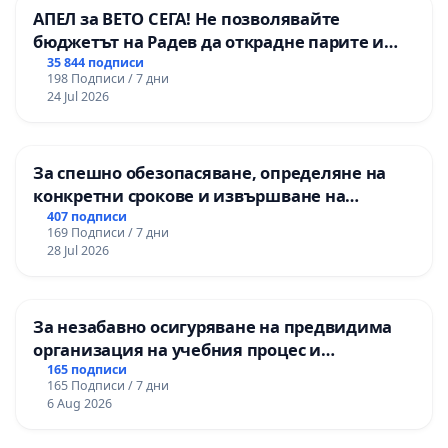
АПЕЛ за ВЕТО СЕГА! Не позволявайте
бюджетът на Радев да открадне парите и
правата ни в тъмното
35 844 подписи
198 Подписи / 7 дни
24 Jul 2026
За спешно обезопасяване, определяне на
конкретни срокове и извършване на
цялостна рехабилитация на
407 подписи
169 Подписи / 7 дни
републиканския път между пътен възел АМ
28 Jul 2026
„Тракия“ - гр. Ихтиман - с. Мирово - к.к.
Момин проход
За незабавно осигуряване на предвидима
организация на учебния процес и
гарантиране на правото на равнопоставено
165 подписи
165 Подписи / 7 дни
и качествено образование на учениците от
6 Aug 2026
ОУ „Княз Александър I“ и Хуманитарна
гимназия „