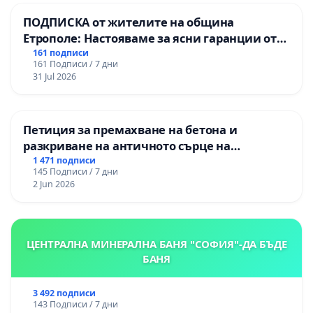
ПОДПИСКА от жителите на община
Етрополе: Настояваме за ясни гаранции от
“Елаците-МЕД” АД и от държавата, че ще се
161 подписи
161 Подписи / 7 дни
изпълнят всички екологични норми!
31 Jul 2026
Петиция за премахване на бетона и
разкриване на античното сърце на
Могиланската могила във Враца
1 471 подписи
145 Подписи / 7 дни
2 Jun 2026
ЦЕНТРАЛНА МИНЕРАЛНА БАНЯ "СОФИЯ"-ДА БЪДЕ
БАНЯ
3 492 подписи
143 Подписи / 7 дни