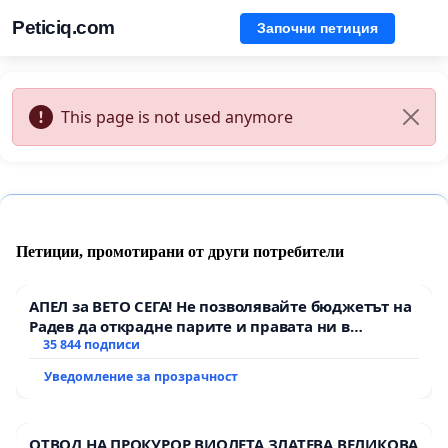
Peticiq.com
Започни петиция
This page is not used anymore
Петиции, промотирани от други потребители
АПЕЛ за ВЕТО СЕГА! Не позволявайте бюджетът на
Радев да открадне парите и правата ни в
тъмното
35 844 подписи
Уведомление за прозрачност
ОТВОД НА ПРОКУРОР ВИОЛЕТА ЗЛАТЕВА ВЕЛИКОВА