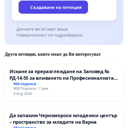
Създаване на петиция
Данните ви остават ваши
Поверителност по подразбиране
Други петиции, които може да Ви интересуват
Искане за преразглеждане на Заповед №
РД-14-55 за вливането на Професионалната
гимназия по промишлени технологии в
908 подписи
908 Подписи / 7 дни
Професионалната гимназия по икономика и
5 Aug 2026
мениджмънт – гр. Пазарджик
Да запазим Черноморски младежки център
– пространство за младите на Варна
882 подписи