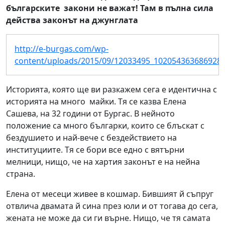
българските закони не важат! Там в пълна сила
действа законът на джунглата
http://e-burgas.com/wp-
content/uploads/2015/09/12033495_1020543636869283
Историята, която ще ви разкажем сега е идентична с
историята на много майки. Тя се казва Елена
Сашева, на 32 години от Бургас. В нейното
положение са много българки, които се блъскат с
бездушието и най-вече с бездействието на
институциите. Тя се бори все едно с вятърни
мелници, нищо, че на хартия законът е на нейна
страна.
Елена от месеци живее в кошмар. Бившият й съпруг
отвлича двамата й сина през юли и от тогава до сега,
жената не може да си ги върне. Нищо, че тя самата