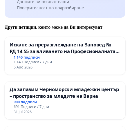
Данните ви остават ваши
Поверителност по подразбиране
Други петиции, които може да Ви интересуват
Искане за преразглеждане на Заповед №
РД-14-55 за вливането на Професионалната
гимназия по промишлени технологии в
1 140 подписи
1 140 Подписи / 7 дни
Професионалната гимназия по икономика и
5 Aug 2026
мениджмънт – гр. Пазарджик
Да запазим Черноморски младежки център
– пространство за младите на Варна
900 подписи
691 Подписи / 7 дни
31 Jul 2026