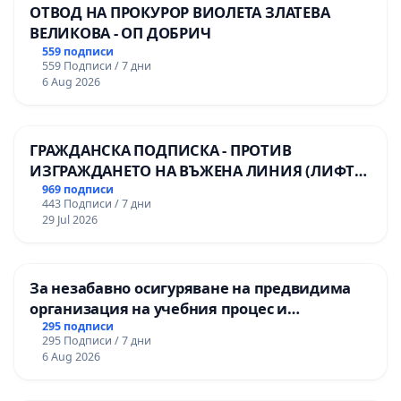
ОТВОД НА ПРОКУРОР ВИОЛЕТА ЗЛАТЕВА
ВЕЛИКОВА - ОП ДОБРИЧ
559 подписи
559 Подписи / 7 дни
6 Aug 2026
ГРАЖДАНСКА ПОДПИСКА - ПРОТИВ
ИЗГРАЖДАНЕТО НА ВЪЖЕНА ЛИНИЯ (ЛИФТ)
НА ТЕРИТОРИЯТА НА ПРИРОДНА
969 подписи
443 Подписи / 7 дни
ЗАБЕЛЕЖИТЕЛНОСТ „ХЪЛМ НА
29 Jul 2026
ОСВОБОДИТЕЛИТЕ“ (БУНАРДЖИК)
За незабавно осигуряване на предвидима
организация на учебния процес и
гарантиране на правото на равнопоставено
295 подписи
295 Подписи / 7 дни
и качествено образование на учениците от
6 Aug 2026
ОУ „Княз Александър I“ и Хуманитарна
гимназия „