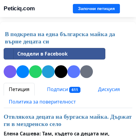
Peticiq.com
Започни петиция
В подкрепа на една българска майка да
върне децата си
Сподели в Facebook
Петиция
Подписи
Дискусия
611
Политика за поверителност
Отвлякоха децата на бургаска майка. Държат
ги в мездренско село
Елена Сашева: Там, където са децата ми,