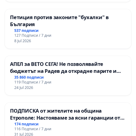
Петиция против законите "бухалки" в
България
537 подписи
127 Подписи / 7 дни
8 Jul 2026
АПЕЛ за ВЕТО СЕГА! Не позволявайте
бюджетът на Радев да открадне парите и
правата ни в тъмното
35 860 подписи
119 Подписи / 7 дни
24 Jul 2026
ПОДПИСКА от жителите на община
Етрополе: Настояваме за ясни гаранции от
“Елаците-МЕД” АД и от държавата, че ще се
174 подписи
116 Подписи / 7 дни
изпълнят всички екологични норми!
31 Jul 2026