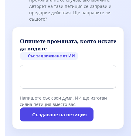
адвокат Евгений Мосинов и искрено се надява
Авторът на тази петиция се изправи и
историята й да има щастлив край. И скоро кошмарът
предприе действия. Ще направите ли
й да свърши.
същото?
Опишете промяната, която искате
да видите
Със задвижване от ИИ
Напишете със свои думи. ИИ ще изготви
силна петиция вместо вас.
Създаване на петиция