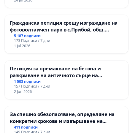
24 Jul 2026
Гражданска петиция срещу изграждане на
фотоволтаичен парк в с.Прибой, общ.
Радомир
5 187 подписи
173 Подписи / 7 дни
1 Jul 2026
Петиция за премахване на бетона и
разкриване на античното сърце на
Могиланската могила във Враца
1 503 подписи
157 Подписи / 7 дни
2 Jun 2026
За спешно обезопасяване, определяне на
конкретни срокове и извършване на
цялостна рехабилитация на
411 подписи
149 Подписи / 7 дни