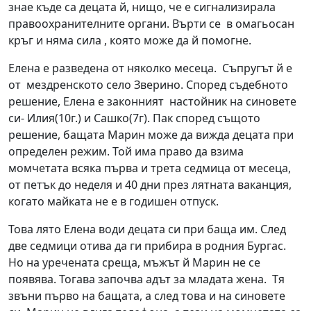
знае къде са децата й, нищо, че е сигнализирала
правоохранителните органи. Върти се в омагьосан
кръг и няма сила , която може да й помогне.
Елена е разведена от няколко месеца. Съпругът й е
от мездренското село Зверино. Според съдебното
решение, Елена е законният настойник на синовете
си- Илия(10г.) и Сашко(7г). Пак според същото
решение, бащата Марин може да вижда децата при
определен режим. Той има право да взима
момчетата всяка първа и трета седмица от месеца,
от петък до неделя и 40 дни през лятната ваканция,
когато майката не е в годишен отпуск.
Това лято Елена води децата си при баща им. След
две седмици отива да ги прибира в родния Бургас.
Но на уречената среща, мъжът й Марин не се
появява. Тогава започва адът за младата жена. Тя
звъни първо на бащата, а след това и на синовете