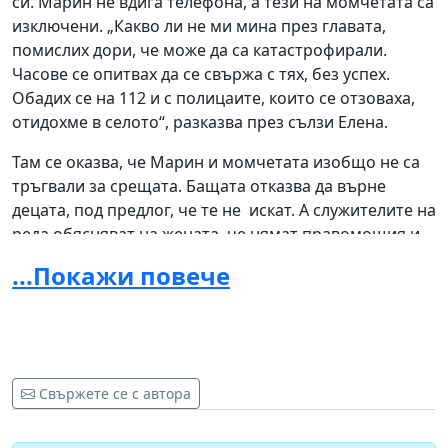
си. Марин не вдига телефона, а тези на момчетата са
изключени. „Какво ли не ми мина през главата,
помислих дори, че може да са катастрофирали.
Часове се опитвах да се свържа с тях, без успех.
Обадих се на 112 и с полицаите, които се отзоваха,
отидохме в селото“, разказва през сълзи Елена.
Там се оказва, че Марин и момчетата изобщо не са
тръгвали за срещата. Бащата отказва да върне
децата, под предлог, че те не искат. А служителите на
реда обясняват на жената, че нямат правомощия и
не могат да й съдействат. Оказва се, че в Мездра
...Покажи повече
нито една институция не е в състояние да й помогне,
дори от Закрила на детето отказват съдействие.
Тогава Елена се принуждава да се обърне към съдия-
изпълнител. Но и тук тя се сблъсква в стена от
бюрокращина и неразбиране.
„Оказа се обаче, че в
Свържете се с автора
цялата община има един, единствен съдебен
изпълнител, който излиза в платен годишен отпуск