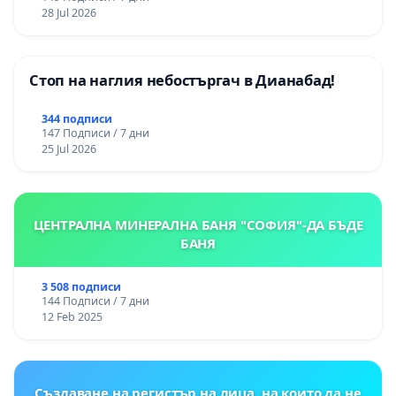
републиканския път между пътен възел АМ
28 Jul 2026
„Тракия“ - гр. Ихтиман - с. Мирово - к.к.
Момин проход
Стоп на наглия небостъргач в Дианабад!
344 подписи
147 Подписи / 7 дни
25 Jul 2026
ЦЕНТРАЛНА МИНЕРАЛНА БАНЯ "СОФИЯ"-ДА БЪДЕ
БАНЯ
3 508 подписи
144 Подписи / 7 дни
12 Feb 2025
Създаване на регистър на лица, на които да не