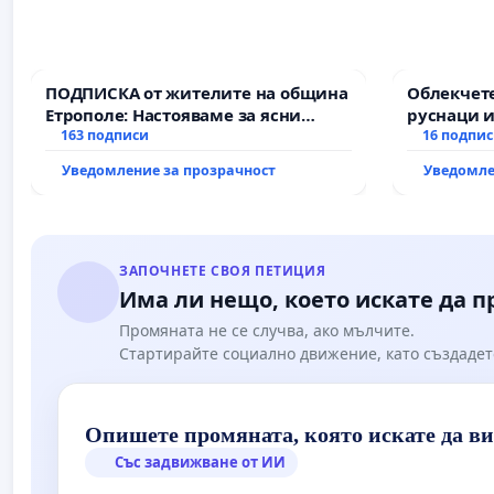
ПОДПИСКА от жителите на община
Облекчете
Етрополе: Настояваме за ясни
руснаци и
гаранции от “Елаците-МЕД” АД и от
163 подписи
българи
16 подпи
държавата, че ще се изпълнят
Уведомление за прозрачност
Уведомле
всички екологични норми!
ЗАПОЧНЕТЕ СВОЯ ПЕТИЦИЯ
Има ли нещо, което искате да 
Промяната не се случва, ако мълчите.
Стартирайте социално движение, като създадет
Опишете промяната, която искате да в
Със задвижване от ИИ