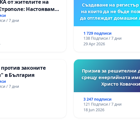
А от жителите на
Създаване на регистър 
Етрополе: Настояваме
на които да не бъде по
гаранции от “Елаците-
иси
да отглеждат домашни
си / 7 дни
и от държавата, че ще
лнят всички
1 729 подписи
чни норми!
138 Подписи / 7 дни
6
29 Apr 2026
 против законите
Призив за решителни 
" в България
срещу енергийната им
иси
Христо Ковачки
си / 7 дни
3 247 подписи
121 Подписи / 7 дни
18 Jun 2026