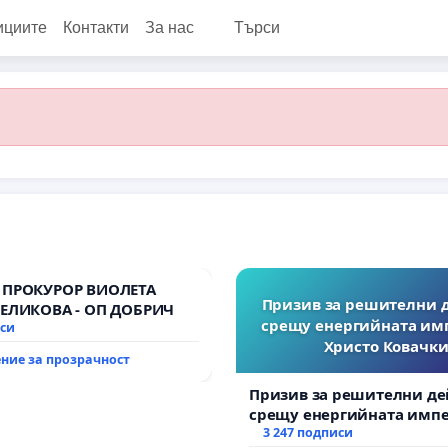
ициите
Контакти
За нас
Търси
 ПРОКУРОР ВИОЛЕТА
Призив за решителни 
ВЕЛИКОВА - ОП ДОБРИЧ
срещу енергийната им
иси
Христо Ковачки
ние за прозрачност
Призив за решителни де
срещу енергийната импе
Христо Ковачки!
3 247 подписи