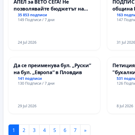
АПЕЛ за ВЕТО СЕГА! Не
ПОДПИСК
позволявайте бюджетът на
община 
Радев да открадне парите и
за ясни 
35 853 подписи
163 подп
149 Подписи / 7 дни
147 Подпи
правата ни в тъмното
МЕД” АД 
се изпъ
екологи
24 Jul 2026
31 Jul 202
Да се преименува бул. „Руски“
Петиция
на бул. „Европа“ в Пловдив
"бухалки
141 подписи
531 подп
130 Подписи / 7 дни
126 Подпи
29 Jul 2026
8 Jul 2026
1
2
3
4
5
6
7
»