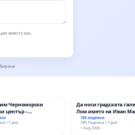
ция вместо вас.
збиране
зим Черноморски
Да носи градската гал
и център –
Лом името на Иван М
ство за младите на
иси
785 подписи
си / 7 дни
785 Подписи / 7 дни
6
1 Aug 2026