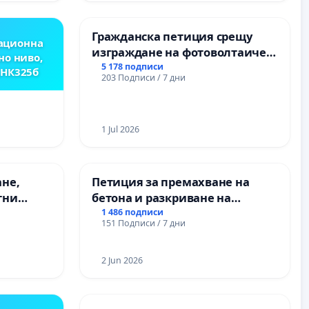
Гражданска петиция срещу
ационна
изграждане на фотоволтаичен
но ниво,
парк в с.Прибой, общ. Радомир
5 178 подписи
,НК325б
203 Подписи / 7 дни
1 Jul 2026
ане,
Петиция за премахване на
тни
бетона и разкриване на
 на
античното сърце на
1 486 подписи
151 Подписи / 7 дни
ия на
Могиланската могила във
между
Враца
“ - гр.
2 Jun 2026
.к.