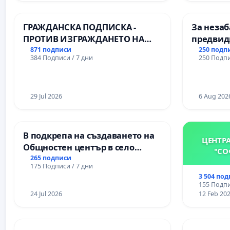
Професионалната гимназия по
икономика и мениджмънт – гр.
ГРАЖДАНСКА ПОДПИСКА -
За незаб
Пазарджик
ПРОТИВ ИЗГРАЖДАНЕТО НА
предвид
ВЪЖЕНА ЛИНИЯ (ЛИФТ) НА
учебния 
871 подписи
250 подп
384 Подписи / 7 дни
250 Подпи
ТЕРИТОРИЯТА НА ПРИРОДНА
на право
ЗАБЕЛЕЖИТЕЛНОСТ „ХЪЛМ НА
и качест
ОСВОБОДИТЕЛИТЕ“
ученицит
(БУНАРДЖИК)
29 Jul 2026
Александ
6 Aug 202
гимнази
В подкрепа на създаването на
ЦЕНТР
Общностен център в село
"СО
Църква
265 подписи
175 Подписи / 7 дни
3 504 по
155 Подпи
24 Jul 2026
12 Feb 20