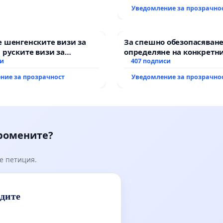
Уведомление за прозрачно
 шенгенските визи за
За спешно обезопасяване
 руските визи за
определяне на конкретни
си
и извършване на цялост
407 подписи
рехабилитация на
ние за прозрачност
Уведомление за прозрачно
републиканския път меж
възел АМ „Тракия“ - гр. И
Мирово - к.к. Момин про
промените?
е петиция.
идите