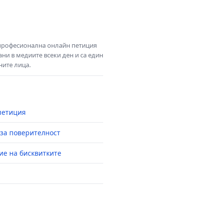
 професионална онлайн петиция
ни в медиите всеки ден и са един
ните лица.
петиция
за поверителност
ие на бисквитките