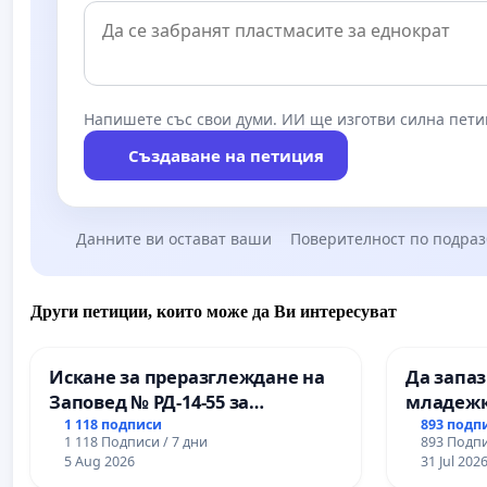
Напишете със свои думи. ИИ ще изготви силна пети
Създаване на петиция
Данните ви остават ваши
Поверителност по подра
Други петиции, които може да Ви интересуват
Искане за преразглеждане на
Да запа
Заповед № РД-14-55 за
младежк
вливането на
простран
1 118 подписи
893 подп
1 118 Подписи / 7 дни
893 Подпи
Професионалната гимназия по
Варна
5 Aug 2026
31 Jul 202
промишлени технологии в