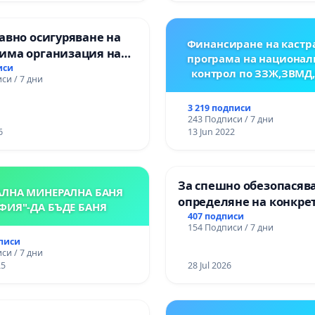
авно осигуряване на
Финансиране на кастр
има организация на
програма на национал
процес и гарантиране
иси
контрол по ЗЗЖ,ЗВМД
си / 7 дни
то на равнопоставено
вено образование на
3 219 подписи
е от ОУ „Княз
243 Подписи / 7 дни
ър I“ и Хуманитарна
6
13 Jun 2022
я „
За спешно обезопасяв
АЛНА МИНЕРАЛНА БАНЯ
определяне на конкре
ФИЯ"-ДА БЪДЕ БАНЯ
срокове и извършване
407 подписи
154 Подписи / 7 дни
цялостна рехабилитац
дписи
републиканския път 
си / 7 дни
пътен възел АМ „Тракия
25
28 Jul 2026
Ихтиман - с. Мирово - к
Момин проход