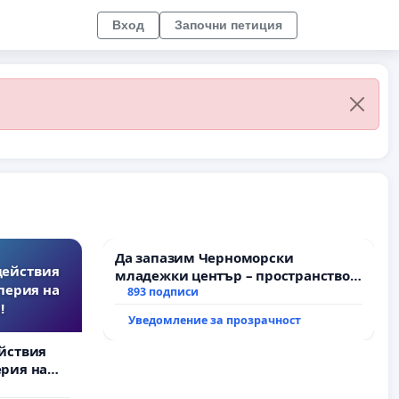
Вход
Започни петиция
Да запазим Черноморски
действия
младежки център – пространство
перия на
за младите на Варна
893 подписи
!
Уведомление за прозрачност
йствия
рия на