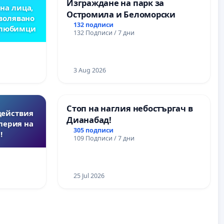
Изграждане на парк за
на лица,
Остромила и Беломорски
зволявано
132 подписи
 любимци
132 Подписи / 7 дни
3 Aug 2026
Стоп на наглия небостъргач в
действия
Дианабад!
перия на
305 подписи
!
109 Подписи / 7 дни
25 Jul 2026