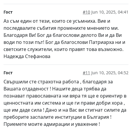
Гост
#10
Jun 10, 2025, 04:41
Аз съм един от тези, които се усъмниха. Вие и
последвалите събития променихте мнението ми.
Благодаря Ви! Бог да благослови делото Ви и да Ви
води по този път! Бог да благослови Патриарха ни и
светските служители, които правят това възможно.
Надежда Стефанова
Гост
#11
Jun 10, 2025, 04:52
Свършили сте страхотна работа , благодаря за
Вашата отдаденост ! Нашите деца трябва да
познават православната ни вяра тя ще е ориентир в
ценностната им система и ще ги прави добри хора ,
ще им даде сила ! Дано и на Вас ви стигнат силите да
преборите заспалите институции в България !
Приемете моите адмирации и уважение !