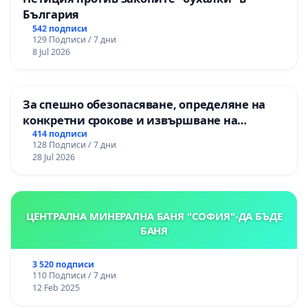
България
542 подписи
129 Подписи / 7 дни
8 Jul 2026
За спешно обезопасяване, определяне на
конкретни срокове и извършване на
цялостна рехабилитация на
414 подписи
128 Подписи / 7 дни
републиканския път между пътен възел АМ
28 Jul 2026
„Тракия“ - гр. Ихтиман - с. Мирово - к.к.
Момин проход
ЦЕНТРАЛНА МИНЕРАЛНА БАНЯ "СОФИЯ"-ДА БЪДЕ
БАНЯ
3 520 подписи
110 Подписи / 7 дни
12 Feb 2025