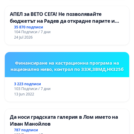
АПЕЛ за ВЕТО СЕГА! Не позволявайте
бюджетът на Радев да открадне парите и
правата ни в тъмното
35 870 подписи
104 Подписи / 7 дни
24 Jul 2026
Финансиране на кастрационна програма на
национално ниво, контрол по ЗЗЖ,ЗВМД,НК325б
3 223 подписи
103 Подписи / 7 дни
13 Jun 2022
Да носи градската галерия в Лом името на
Иван Манойлов
787 подписи