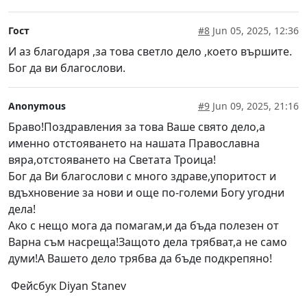
Гост
#8
Jun 05, 2025, 12:36
И аз благодаря ,за това светло дело ,което вършите.
Бог да ви благослови.
Anonymous
#9
Jun 09, 2025, 21:16
Браво!Поздравления за това Ваше свято дело,а
именно отстояването на нашата Православна
вяра,отстояването на Светата Троица!
Бог да Ви благослови с много здраве,упоритост и
вдъхновение за нови и още по-големи Богу угодни
дела!
Ако с нещо мога да помагам,и да бъда полезен от
Варна съм насреща!Защото дела трябват,а не само
думи!А Вашето дело трябва да бъде подкрепяно!
Фейсбук Diyan Stanev