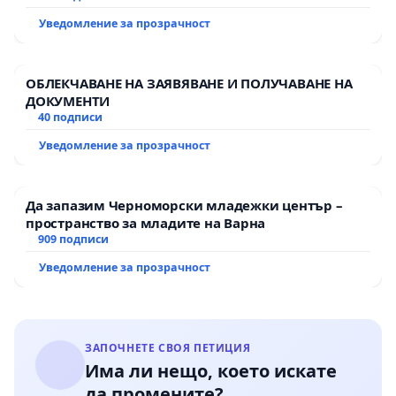
пътен възел АМ „Тракия“ - гр. Ихтиман - с.
Уведомление за прозрачност
Мирово - к.к. Момин проход
ОБЛЕКЧАВАНЕ НА ЗАЯВЯВАНЕ И ПОЛУЧАВАНЕ НА
ДОКУМЕНТИ
40 подписи
Уведомление за прозрачност
Да запазим Черноморски младежки център –
пространство за младите на Варна
909 подписи
Уведомление за прозрачност
ЗАПОЧНЕТЕ СВОЯ ПЕТИЦИЯ
Има ли нещо, което искате
да промените?