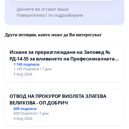
Данните ви остават ваши
Поверителност по подразбиране
Други петиции, които може да Ви интересуват
Искане за преразглеждане на Заповед №
РД-14-55 за вливането на Професионалната
гимназия по промишлени технологии в
1 145 подписи
1 145 Подписи / 7 дни
Професионалната гимназия по икономика и
5 Aug 2026
мениджмънт – гр. Пазарджик
ОТВОД НА ПРОКУРОР ВИОЛЕТА ЗЛАТЕВА
ВЕЛИКОВА - ОП ДОБРИЧ
600 подписи
600 Подписи / 7 дни
6 Aug 2026