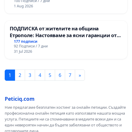
100 Подписи / 7 дни
1 Aug 2026
ПОДПИСКА от жителите на община
Етрополе: Настояваме за ясни гаранции от
“Елаците-МЕД” АД и от държавата, че ще се
177 подписи
92 Подписи / 7 дни
изпълнят всички екологични норми!
31 Jul 2026
1
2
3
4
5
6
7
»
Peticiq.com
Ние предлагаме безплатен хостинг за онлайн петиции. Създайте
професионална онлайн петиция като използвате нашата мощна
услуга. Петициите ни са споменавани в медиите всеки ден и са
един невероятен начин да бъдете забелязани от обществото и
отговорните лица.