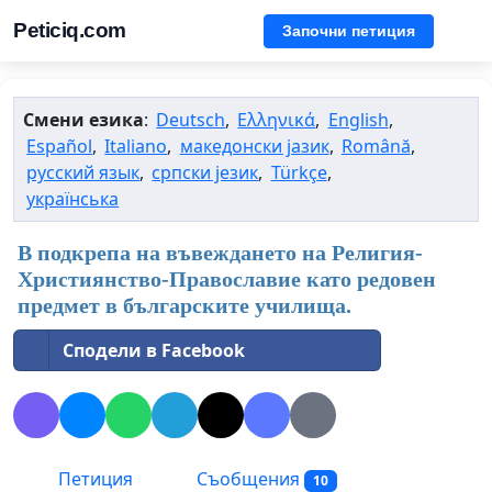
Peticiq.com
Започни петиция
Смени езика
:
Deutsch
,
Ελληνικά
,
English
,
Español
,
Italiano
,
македонски јазик
,
Română
,
русский язык
,
српски језик
,
Türkçe
,
українська
В подкрепа на въвеждането на Религия-
Християнство-Православие като редовен
предмет в българските училища.
Сподели в Facebook
Петиция
Съобщения
10