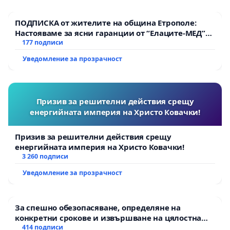
ПОДПИСКА от жителите на община Етрополе:
Настояваме за ясни гаранции от “Елаците-МЕД”
АД и от държавата, че ще се изпълнят всички
177 подписи
екологични норми!
Уведомление за прозрачност
Призив за решителни действия срещу
енергийната империя на Христо Ковачки!
Призив за решителни действия срещу
енергийната империя на Христо Ковачки!
3 260 подписи
Уведомление за прозрачност
За спешно обезопасяване, определяне на
конкретни срокове и извършване на цялостна
рехабилитация на републиканския път между
414 подписи