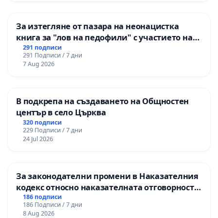
гимназия „
За изтегляне от пазара на неонацистка
книга за "лов на педофили" с участието на
деца
291 подписи
291 Подписи / 7 дни
7 Aug 2026
В подкрепа на създаването на Общностен
център в село Църква
320 подписи
229 Подписи / 7 дни
24 Jul 2026
За законодателни промени в Наказателния
кодекс относно наказателната отговорност
на непълнолетните при особено тежки
186 подписи
186 Подписи / 7 дни
умишлени престъпления
8 Aug 2026