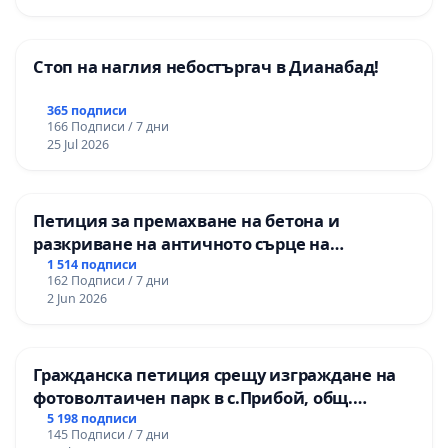
Стоп на наглия небостъргач в Дианабад!
365 подписи
166 Подписи / 7 дни
25 Jul 2026
Петиция за премахване на бетона и
разкриване на античното сърце на
Могиланската могила във Враца
1 514 подписи
162 Подписи / 7 дни
2 Jun 2026
Гражданска петиция срещу изграждане на
фотоволтаичен парк в с.Прибой, общ.
Радомир
5 198 подписи
145 Подписи / 7 дни