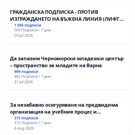
ГРАЖДАНСКА ПОДПИСКА - ПРОТИВ
ИЗГРАЖДАНЕТО НА ВЪЖЕНА ЛИНИЯ (ЛИФТ)
НА ТЕРИТОРИЯТА НА ПРИРОДНА
1 056 подписи
500 Подписи / 7 дни
ЗАБЕЛЕЖИТЕЛНОСТ „ХЪЛМ НА
29 Jul 2026
ОСВОБОДИТЕЛИТЕ“ (БУНАРДЖИК)
Да запазим Черноморски младежки център
– пространство за младите на Варна
909 подписи
482 Подписи / 7 дни
31 Jul 2026
За незабавно осигуряване на предвидима
организация на учебния процес и
гарантиране на правото на равнопоставено
315 подписи
315 Подписи / 7 дни
и качествено образование на учениците от
6 Aug 2026
ОУ „Княз Александър I“ и Хуманитарна