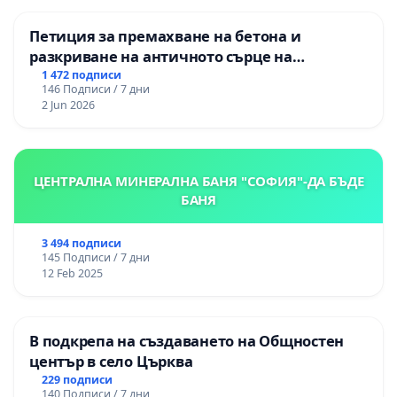
Петиция за премахване на бетона и
разкриване на античното сърце на
Могиланската могила във Враца
1 472 подписи
146 Подписи / 7 дни
2 Jun 2026
ЦЕНТРАЛНА МИНЕРАЛНА БАНЯ "СОФИЯ"-ДА БЪДЕ
БАНЯ
3 494 подписи
145 Подписи / 7 дни
12 Feb 2025
В подкрепа на създаването на Общностен
център в село Църква
229 подписи
140 Подписи / 7 дни