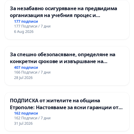
За незабавно осигуряване на предвидима
организация на учебния процес и
гарантиране на правото на равнопоставено
177 подписи
177 Подписи / 7 дни
и качествено образование на учениците от
6 Aug 2026
ОУ „Княз Александър I“ и Хуманитарна
гимназия „
За спешно обезопасяване, определяне на
конкретни срокове и извършване на
цялостна рехабилитация на
407 подписи
166 Подписи / 7 дни
републиканския път между пътен възел АМ
28 Jul 2026
„Тракия“ - гр. Ихтиман - с. Мирово - к.к.
Момин проход
ПОДПИСКА от жителите на община
Етрополе: Настояваме за ясни гаранции от
“Елаците-МЕД” АД и от държавата, че ще се
162 подписи
162 Подписи / 7 дни
изпълнят всички екологични норми!
31 Jul 2026