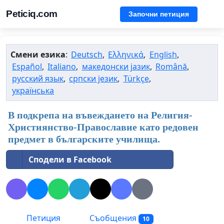
Peticiq.com
Започни петиция
Смени езика
:
Deutsch
,
Ελληνικά
,
English
,
Español
,
Italiano
,
македонски јазик
,
Română
,
русский язык
,
српски језик
,
Türkçe
,
українська
В подкрепа на въвеждането на Религия-
Християнство-Православие като редовен
предмет в българските училища.
Сподели в Facebook
Петиция
Съобщения
10