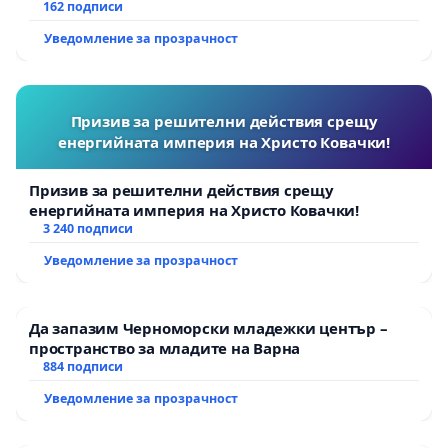
АД и от държавата, че ще се изпълнят всички
162 подписи
екологични норми!
Уведомление за прозрачност
Призив за решителни действия срещу
енергийната империя на Христо Ковачки!
Призив за решителни действия срещу
енергийната империя на Христо Ковачки!
3 240 подписи
Уведомление за прозрачност
Да запазим Черноморски младежки център –
пространство за младите на Варна
884 подписи
Уведомление за прозрачност