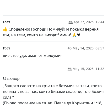
Гост
#4
Apr 27, 2025, 12:44
👍 Споделено! Господи Помилуй! И покажи верния
път, на тези, които не виждат! Амин! 🙏❤️
Гост
#5
May 14, 2025, 08:57
вие сте луди. аман от малоумия
#6
May 15, 2025, 11:32
Отговор
„Защото словото на кръста е безумие за тези, които
погиват; но за нас, които биваме спасени, то е Божия
сила.“
(Първо послание на св. ап. Павла до Коринтяни 1:18,