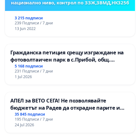
национално ниво, контрол по ЗЗЖ,ЗВМД,НК325б
3 215 подписи
239 Подписи / 7 дни
13 Jun 2022
Гражданска петиция срещу изграждане на
фотоволтаичен парк в с.Прибой, общ.
Радомир
5 168 подписи
231 Подписи / 7 дни
1 Jul 2026
АПЕЛ за ВЕТО СЕГА! Не позволявайте
бюджетът на Радев да открадне парите и
правата ни в тъмното
35 845 подписи
195 Подписи / 7 дни
24 Jul 2026