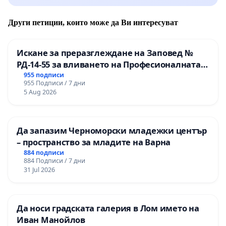
Други петиции, които може да Ви интересуват
Искане за преразглеждане на Заповед №
РД-14-55 за вливането на Професионалната
гимназия по промишлени технологии в
955 подписи
955 Подписи / 7 дни
Професионалната гимназия по икономика и
5 Aug 2026
мениджмънт – гр. Пазарджик
Да запазим Черноморски младежки център
– пространство за младите на Варна
884 подписи
884 Подписи / 7 дни
31 Jul 2026
Да носи градската галерия в Лом името на
Иван Манойлов