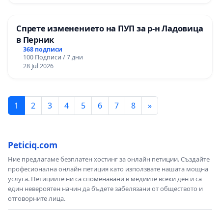
Спрете изменението на ПУП за р-н Ладовица
в Перник
368 подписи
100 Подписи / 7 дни
28 Jul 2026
1
2
3
4
5
6
7
8
»
Peticiq.com
Ние предлагаме безплатен хостинг за онлайн петиции. Създайте
професионална онлайн петиция като използвате нашата мощна
услуга. Петициите ни са споменавани в медиите всеки ден и са
един невероятен начин да бъдете забелязани от обществото и
отговорните лица.