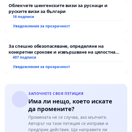
Облекчете шенгенските визи за руснаци и
руските визи за българи
16 подписи
Уведомление за прозрачност
За спешно обезопасяване, определяне на
конкретни срокове и извършване на цялостна
рехабилитация на републиканския път между
407 подписи
пътен възел АМ „Тракия“ - гр. Ихтиман - с.
Уведомление за прозрачност
Мирово - к.к. Момин проход
ЗАПОЧНЕТЕ СВОЯ ПЕТИЦИЯ
Има ли нещо, което искате
да промените?
Промяната не се случва, ако мълчите.
Авторът на тази петиция се изправи и
предприе действия. Ще направите ли