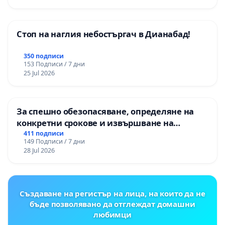
Стоп на наглия небостъргач в Дианабад!
350 подписи
153 Подписи / 7 дни
25 Jul 2026
За спешно обезопасяване, определяне на
конкретни срокове и извършване на
цялостна рехабилитация на
411 подписи
149 Подписи / 7 дни
републиканския път между пътен възел АМ
28 Jul 2026
„Тракия“ - гр. Ихтиман - с. Мирово - к.к.
Момин проход
Създаване на регистър на лица, на които да не
бъде позволявано да отглеждат домашни
любимци