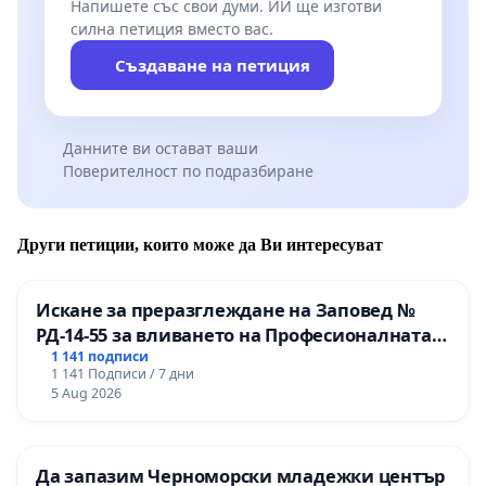
Напишете със свои думи. ИИ ще изготви
силна петиция вместо вас.
Създаване на петиция
Данните ви остават ваши
Поверителност по подразбиране
Други петиции, които може да Ви интересуват
Искане за преразглеждане на Заповед №
РД-14-55 за вливането на Професионалната
гимназия по промишлени технологии в
1 141 подписи
1 141 Подписи / 7 дни
Професионалната гимназия по икономика и
5 Aug 2026
мениджмънт – гр. Пазарджик
Да запазим Черноморски младежки център