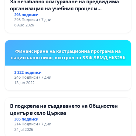
За незабавно осигуряване на предвидима
организация на учебния процес и
гарантиране на правото на равнопоставено
298 подписи
298 Подписи / 7 дни
и качествено образование на учениците от
6 Aug 2026
ОУ „Княз Александър I“ и Хуманитарна
гимназия „
Финансиране на кастрационна програма на
национално ниво, контрол по ЗЗЖ,ЗВМД,НК325б
3 222 подписи
246 Подписи / 7 дни
13 Jun 2022
В подкрепа на създаването на Общностен
център в село Църква
305 подписи
214 Подписи / 7 дни
24 Jul 2026