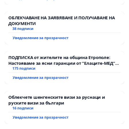
ОБЛЕКЧАВАНЕ НА ЗАЯВЯВАНЕ И ПОЛУЧАВАНЕ НА
ДОКУМЕНТИ
38 подписи
Уведомление за прозрачност
ПОДПИСКА от жителите на община Етрополе:
Настояваме за ясни гаранции от “Елаците-МЕД”
АД и от държавата, че ще се изпълнят всички
175 подписи
екологични норми!
Уведомление за прозрачност
Облекчете шенгенските визи за руснаци и
руските визи за българи
16 подписи
Уведомление за прозрачност