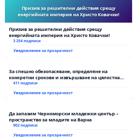
Призив за решителни действия срещу
енергийната империя на Христо Ковачки!
Призив за решителни действия срещу
енергийната империя на Христо Ковачки!
3 254 подписи
Уведомление за прозрачност
За спешно обезопасяване, определяне на
конкретни срокове и извършване на цялостна
рехабилитация на републиканския път между
411 подписи
пътен възел АМ „Тракия“ - гр. Ихтиман - с.
Уведомление за прозрачност
Мирово - к.к. Момин проход
Да запазим Черноморски младежки център –
пространство за младите на Варна
902 подписи
Уведомление за прозрачност