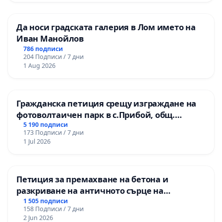
Да носи градската галерия в Лом името на
Иван Манойлов
786 подписи
204 Подписи / 7 дни
1 Aug 2026
Гражданска петиция срещу изграждане на
фотоволтаичен парк в с.Прибой, общ.
Радомир
5 190 подписи
173 Подписи / 7 дни
1 Jul 2026
Петиция за премахване на бетона и
разкриване на античното сърце на
Могиланската могила във Враца
1 505 подписи
158 Подписи / 7 дни
2 Jun 2026