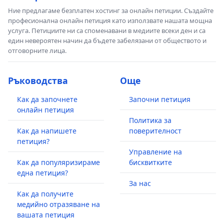
Ние предлагаме безплатен хостинг за онлайн петиции. Създайте
професионална онлайн петиция като използвате нашата мощна
услуга. Петициите ни са споменавани в медиите всеки ден и са
един невероятен начин да бъдете забелязани от обществото и
отговорните лица.
Ръководства
Още
Как да започнете
Започни петиция
онлайн петиция
Политика за
Как да напишете
поверителност
петиция?
Управление на
Как да популяризираме
бисквитките
една петиция?
За нас
Как да получите
медийно отразяване на
вашата петиция