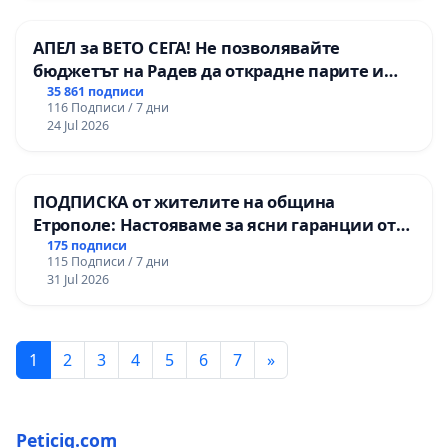
АПЕЛ за ВЕТО СЕГА! Не позволявайте
бюджетът на Радев да открадне парите и
правата ни в тъмното
35 861 подписи
116 Подписи / 7 дни
24 Jul 2026
ПОДПИСКА от жителите на община
Етрополе: Настояваме за ясни гаранции от
“Елаците-МЕД” АД и от държавата, че ще се
175 подписи
115 Подписи / 7 дни
изпълнят всички екологични норми!
31 Jul 2026
1
2
3
4
5
6
7
»
Peticiq.com