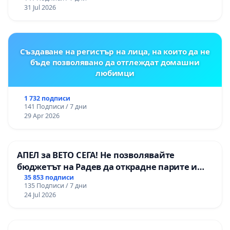
изпълнят всички екологични норми!
31 Jul 2026
Създаване на регистър на лица, на които да не
бъде позволявано да отглеждат домашни
любимци
1 732 подписи
141 Подписи / 7 дни
29 Apr 2026
АПЕЛ за ВЕТО СЕГА! Не позволявайте
бюджетът на Радев да открадне парите и
правата ни в тъмното
35 853 подписи
135 Подписи / 7 дни
24 Jul 2026