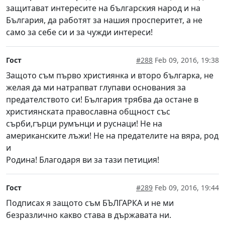
защитават интересите на българския народ и на
България, да работят за нашия просперитет, а не
само за себе си и за чужди интереси!
Гост
#288
Feb 09, 2016, 19:38
Защото съм първо християнка и второ българка, не
желая да ми натрапват глупави основания за
предателството си! България трябва да остане в
християнската православна общност със
сърби,гърци румънци и руснаци! Не на
американските лъжи! Не на предателите на вяра, род
и
Родина! Благодаря ви за тази петиция!
Гост
#289
Feb 09, 2016, 19:44
Подписах я защото съм БЪЛГАРКА и не ми
безразлично какво става в държавата ни.