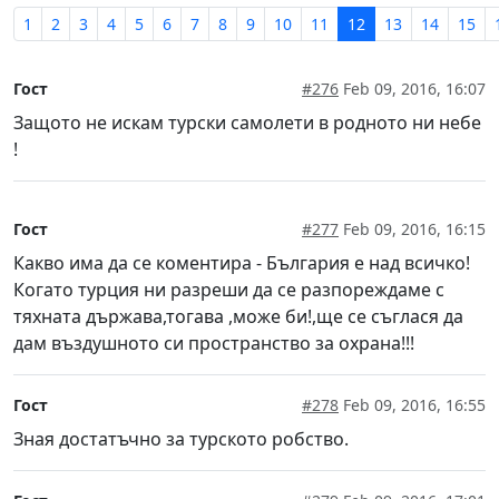
1
2
3
4
5
6
7
8
9
10
11
12
13
14
15
Гост
#276
Feb 09, 2016, 16:07
Защото не искам турски самолети в родното ни небе
!
Гост
#277
Feb 09, 2016, 16:15
Какво има да се коментира - България е над всичко!
Когато турция ни разреши да се разпореждаме с
тяхната държава,тогава ,може би!,ще се съглася да
дам въздушното си пространство за охрана!!!
Гост
#278
Feb 09, 2016, 16:55
Зная достатъчно за турското робство.