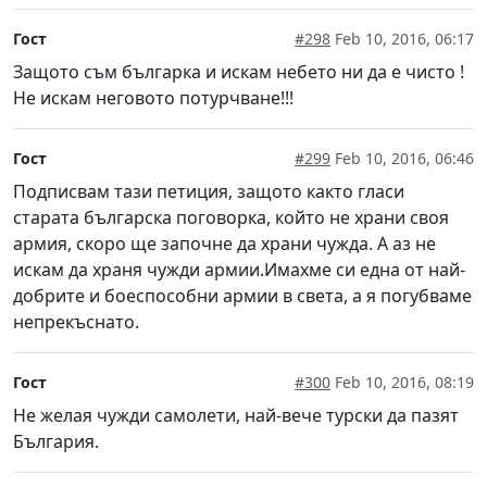
Гост
#298
Feb 10, 2016, 06:17
Защото съм българка и искам небето ни да е чисто !
Не искам неговото потурчване!!!
Гост
#299
Feb 10, 2016, 06:46
Подписвам тази петиция, защото както гласи
старата българска поговорка, който не храни своя
армия, скоро ще започне да храни чужда. А аз не
искам да храня чужди армии.Имахме си една от най-
добрите и боеспособни армии в света, а я погубваме
непрекъснато.
Гост
#300
Feb 10, 2016, 08:19
Не желая чужди самолети, най-вече турски да пазят
България.