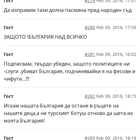
Гост
#279
Feb 09, 2016, 17:01
Да изправим тази долна пасмина пред народен съд
Гост
#280
Feb 09, 2016, 17:59
ЗАЩОТО !БЪЛГАРИЯ НАД ВСИЧКО
Гост
#281
Feb 09, 2016, 18:02
Подписвам, твърдо убеден, защото политиците ни
-слуги ,убиват България, подчинявайки я на фесове и
чифути...!!!
Гост
#282
Feb 09, 2016, 18:15
Искам нашата България да остане в ръцете на
нашите деца,а не турският ботуш отново да шета из
моята България!
Гост
#283
Feb 09, 2016, 18:19