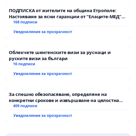
ПОДПИСКА от жителите на община Етрополе:
Настояваме за ясни гаранции от “Елаците-МЕД”
АД и от държавата, че ще се изпълнят всички
168 подписи
екологични норми!
Уведомление за прозрачност
Облекчете шенгенските визи за руснаци и
руските визи за българи
16 подписи
Уведомление за прозрачност
За спешно обезопасяване, определяне на
конкретни срокове и извършване на цялостна
рехабилитация на републиканския път между
409 подписи
пътен възел АМ „Тракия“ - гр. Ихтиман - с.
Уведомление за прозрачност
Мирово - к.к. Момин проход