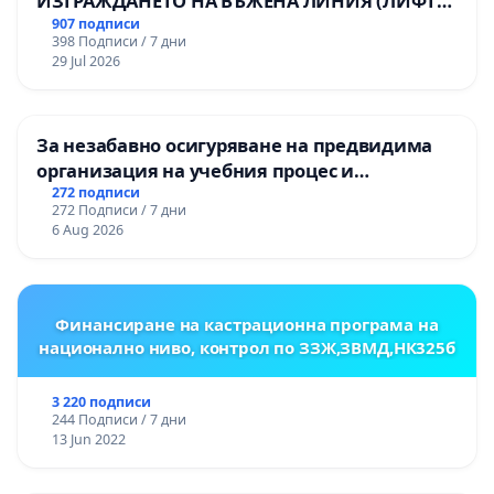
ИЗГРАЖДАНЕТО НА ВЪЖЕНА ЛИНИЯ (ЛИФТ)
НА ТЕРИТОРИЯТА НА ПРИРОДНА
907 подписи
398 Подписи / 7 дни
ЗАБЕЛЕЖИТЕЛНОСТ „ХЪЛМ НА
29 Jul 2026
ОСВОБОДИТЕЛИТЕ“ (БУНАРДЖИК)
За незабавно осигуряване на предвидима
организация на учебния процес и
гарантиране на правото на равнопоставено
272 подписи
272 Подписи / 7 дни
и качествено образование на учениците от
6 Aug 2026
ОУ „Княз Александър I“ и Хуманитарна
гимназия „
Финансиране на кастрационна програма на
национално ниво, контрол по ЗЗЖ,ЗВМД,НК325б
3 220 подписи
244 Подписи / 7 дни
13 Jun 2022