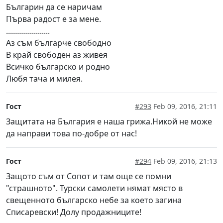
Българин да се наричам
Първа радост е за мене.
......................
Аз съм българче свободно
В край свободен аз живея
Всичко българско и родно
Любя тача и милея.
Гост
#293
Feb 09, 2016, 21:11
Защитата на България е наша грижа.Никой не може
да направи това по-добре от нас!
Гост
#294
Feb 09, 2016, 21:13
Защото съм от Сопот и там още се помни
"страшното". Турски самолети нямат място в
свещенното българско небе за което загина
Списаревски! Долу продажниците!