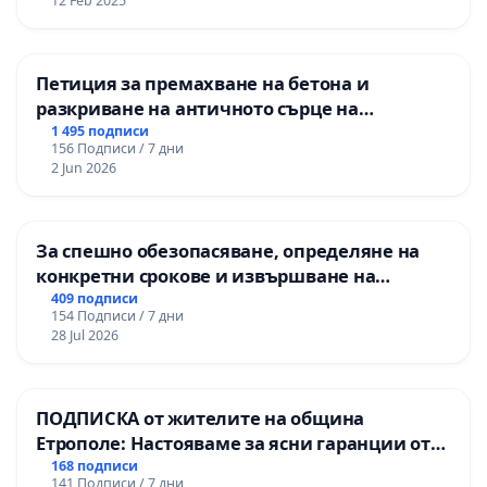
12 Feb 2025
Петиция за премахване на бетона и
разкриване на античното сърце на
Могиланската могила във Враца
1 495 подписи
156 Подписи / 7 дни
2 Jun 2026
За спешно обезопасяване, определяне на
конкретни срокове и извършване на
цялостна рехабилитация на
409 подписи
154 Подписи / 7 дни
републиканския път между пътен възел АМ
28 Jul 2026
„Тракия“ - гр. Ихтиман - с. Мирово - к.к.
Момин проход
ПОДПИСКА от жителите на община
Етрополе: Настояваме за ясни гаранции от
“Елаците-МЕД” АД и от държавата, че ще се
168 подписи
141 Подписи / 7 дни