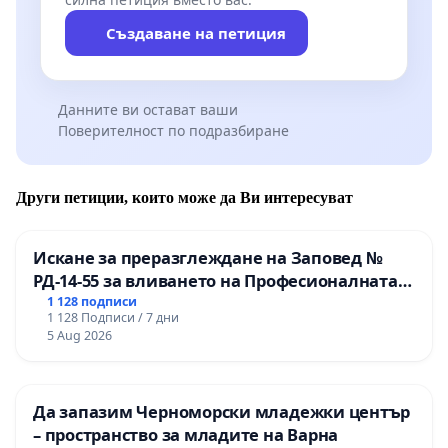
Създаване на петиция
Данните ви остават ваши
Поверителност по подразбиране
Други петиции, които може да Ви интересуват
Искане за преразглеждане на Заповед №
РД-14-55 за вливането на Професионалната
гимназия по промишлени технологии в
1 128 подписи
1 128 Подписи / 7 дни
Професионалната гимназия по икономика и
5 Aug 2026
мениджмънт – гр. Пазарджик
Да запазим Черноморски младежки център
– пространство за младите на Варна