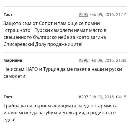
Гост
#295
Feb 09, 2016, 21:14
Защото съм от Сопот и там още се помни
"страшното". Турски самолети нямат място в
свещенното българско небе за което загина
Списаревски! Долу продажниците!
мариана
#296
Feb 09, 2016, 21:38
Не искам НАТО и Турция да ме пазят,а наши и руски
самолети
Гост
#297
Feb 10, 2016, 04:15
Трябва да си върнем авиацията заедно с армията
иначе може да загубим и България, а родината е
една!