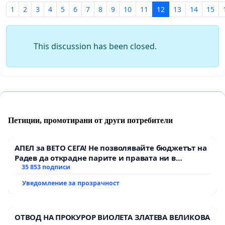
1
2
3
4
5
6
7
8
9
10
11
12
13
14
15
This discussion has been closed.
Петиции, промотирани от други потребители
АПЕЛ за ВЕТО СЕГА! Не позволявайте бюджетът на
Радев да открадне парите и правата ни в
тъмното
35 853 подписи
Уведомление за прозрачност
ОТВОД НА ПРОКУРОР ВИОЛЕТА ЗЛАТЕВА ВЕЛИКОВА