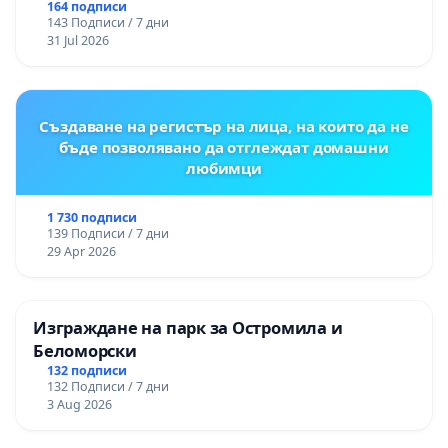
“Елаците-МЕД” АД и от държавата, че ще се
164 подписи
143 Подписи / 7 дни
изпълнят всички екологични норми!
31 Jul 2026
Създаване на регистър на лица, на които да не
бъде позволявано да отглеждат домашни
любимци
1 730 подписи
139 Подписи / 7 дни
29 Apr 2026
Изграждане на парк за Остромила и
Беломорски
132 подписи
132 Подписи / 7 дни
3 Aug 2026