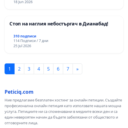
18 Jun 2026
Стоп на наглия небостъргач в Дианабад!
310 подписи
114 Подписи / 7 дни
25 Jul 2026
1
2
3
4
5
6
7
»
Peticiq.com
Ние предлагаме безплатен хостинг за онлайн петиции. Създайте
професионална онлайн петиция като използвате нашата мощна
услуга. Петициите ни са споменавани в медиите всеки ден и са
един невероятен начин да бъдете забелязани от обществото и
отговорните лица.