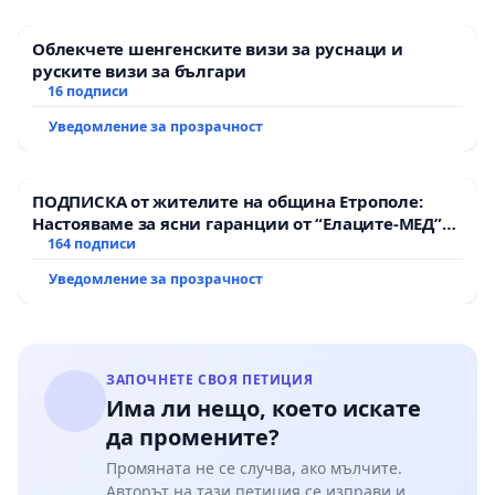
Облекчете шенгенските визи за руснаци и
руските визи за българи
16 подписи
Уведомление за прозрачност
ПОДПИСКА от жителите на община Етрополе:
Настояваме за ясни гаранции от “Елаците-МЕД”
АД и от държавата, че ще се изпълнят всички
164 подписи
екологични норми!
Уведомление за прозрачност
ЗАПОЧНЕТЕ СВОЯ ПЕТИЦИЯ
Има ли нещо, което искате
да промените?
Промяната не се случва, ако мълчите.
Авторът на тази петиция се изправи и