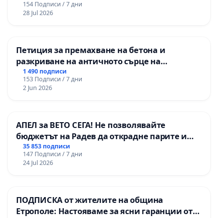
154 Подписи / 7 дни
републиканския път между пътен възел АМ
28 Jul 2026
„Тракия“ - гр. Ихтиман - с. Мирово - к.к.
Момин проход
Петиция за премахване на бетона и
разкриване на античното сърце на
Могиланската могила във Враца
1 490 подписи
153 Подписи / 7 дни
2 Jun 2026
АПЕЛ за ВЕТО СЕГА! Не позволявайте
бюджетът на Радев да открадне парите и
правата ни в тъмното
35 853 подписи
147 Подписи / 7 дни
24 Jul 2026
ПОДПИСКА от жителите на община
Етрополе: Настояваме за ясни гаранции от