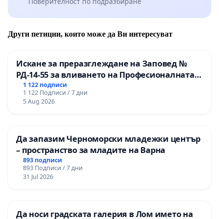
Поверителност по подразбиране
Други петиции, които може да Ви интересуват
Искане за преразглеждане на Заповед №
РД-14-55 за вливането на Професионалната
гимназия по промишлени технологии в
1 122 подписи
1 122 Подписи / 7 дни
Професионалната гимназия по икономика и
5 Aug 2026
мениджмънт – гр. Пазарджик
Да запазим Черноморски младежки център
– пространство за младите на Варна
893 подписи
893 Подписи / 7 дни
31 Jul 2026
Да носи градската галерия в Лом името на