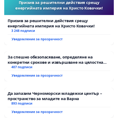
Призив за решителни действия срещу
енергийната империя на Христо Ковачки!
Призив за решителни действия срещу
енергийната империя на Христо Ковачки!
3 248 подписи
Уведомление за прозрачност
За спешно обезопасяване, определяне на
конкретни срокове и извършване на цялостна
рехабилитация на републиканския път между
407 подписи
пътен възел АМ „Тракия“ - гр. Ихтиман - с.
Уведомление за прозрачност
Мирово - к.к. Момин проход
Да запазим Черноморски младежки център –
пространство за младите на Варна
893 подписи
Уведомление за прозрачност