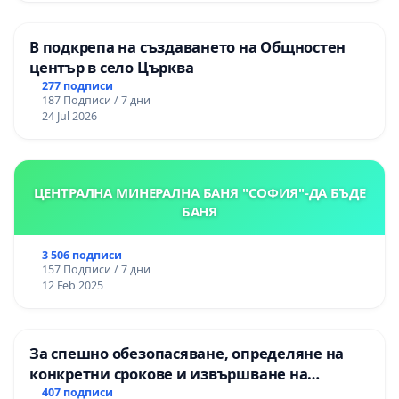
В подкрепа на създаването на Общностен
център в село Църква
277 подписи
187 Подписи / 7 дни
24 Jul 2026
ЦЕНТРАЛНА МИНЕРАЛНА БАНЯ "СОФИЯ"-ДА БЪДЕ
БАНЯ
3 506 подписи
157 Подписи / 7 дни
12 Feb 2025
За спешно обезопасяване, определяне на
конкретни срокове и извършване на
цялостна рехабилитация на
407 подписи