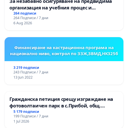
За незабавно осигуряване на предвидима
организация на учебния процес и
гарантиране на правото на равнопоставено
264 подписи
264 Подписи / 7 дни
и качествено образование на учениците от
6 Aug 2026
ОУ „Княз Александър I“ и Хуманитарна
гимназия „
Финансиране на кастрационна програма на
национално ниво, контрол по ЗЗЖ,ЗВМД,НК325б
3 219 подписи
243 Подписи / 7 дни
13 Jun 2022
Гражданска петиция срещу изграждане на
фотоволтаичен парк в с.Прибой, общ.
Радомир
5 179 подписи
199 Подписи / 7 дни
1 Jul 2026