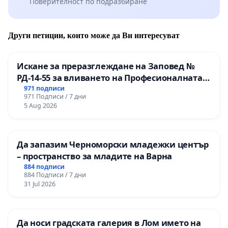
Поверителност по подразбиране
Други петиции, които може да Ви интересуват
Искане за преразглеждане на Заповед №
РД-14-55 за вливането на Професионалната
гимназия по промишлени технологии в
971 подписи
971 Подписи / 7 дни
Професионалната гимназия по икономика и
5 Aug 2026
мениджмънт – гр. Пазарджик
Да запазим Черноморски младежки център
– пространство за младите на Варна
884 подписи
884 Подписи / 7 дни
31 Jul 2026
Да носи градската галерия в Лом името на