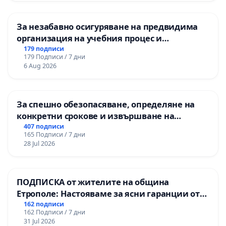
За незабавно осигуряване на предвидима
организация на учебния процес и
гарантиране на правото на равнопоставено
179 подписи
179 Подписи / 7 дни
и качествено образование на учениците от
6 Aug 2026
ОУ „Княз Александър I“ и Хуманитарна
гимназия „
За спешно обезопасяване, определяне на
конкретни срокове и извършване на
цялостна рехабилитация на
407 подписи
165 Подписи / 7 дни
републиканския път между пътен възел АМ
28 Jul 2026
„Тракия“ - гр. Ихтиман - с. Мирово - к.к.
Момин проход
ПОДПИСКА от жителите на община
Етрополе: Настояваме за ясни гаранции от
“Елаците-МЕД” АД и от държавата, че ще се
162 подписи
162 Подписи / 7 дни
изпълнят всички екологични норми!
31 Jul 2026