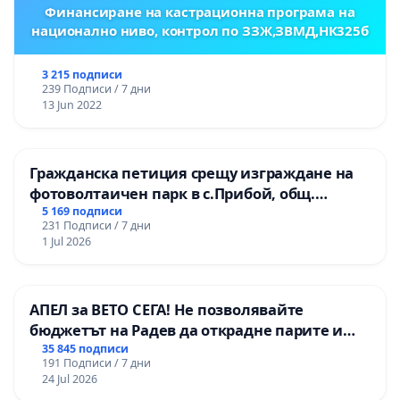
Финансиране на кастрационна програма на
национално ниво, контрол по ЗЗЖ,ЗВМД,НК325б
3 215 подписи
239 Подписи / 7 дни
13 Jun 2022
Гражданска петиция срещу изграждане на
фотоволтаичен парк в с.Прибой, общ.
Радомир
5 169 подписи
231 Подписи / 7 дни
1 Jul 2026
АПЕЛ за ВЕТО СЕГА! Не позволявайте
бюджетът на Радев да открадне парите и
правата ни в тъмното
35 845 подписи
191 Подписи / 7 дни
24 Jul 2026