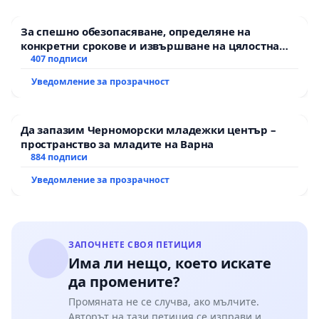
За спешно обезопасяване, определяне на
конкретни срокове и извършване на цялостна
рехабилитация на републиканския път между
407 подписи
пътен възел АМ „Тракия“ - гр. Ихтиман - с.
Уведомление за прозрачност
Мирово - к.к. Момин проход
Да запазим Черноморски младежки център –
пространство за младите на Варна
884 подписи
Уведомление за прозрачност
ЗАПОЧНЕТЕ СВОЯ ПЕТИЦИЯ
Има ли нещо, което искате
да промените?
Промяната не се случва, ако мълчите.
Авторът на тази петиция се изправи и