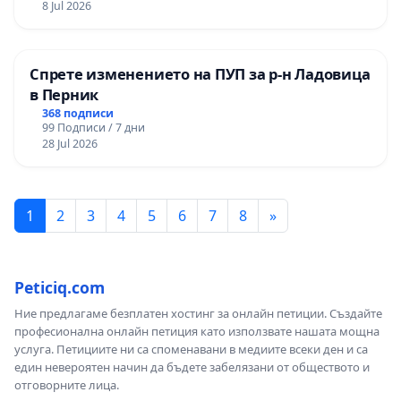
8 Jul 2026
Спрете изменението на ПУП за р-н Ладовица
в Перник
368 подписи
99 Подписи / 7 дни
28 Jul 2026
1
2
3
4
5
6
7
8
»
Peticiq.com
Ние предлагаме безплатен хостинг за онлайн петиции. Създайте
професионална онлайн петиция като използвате нашата мощна
услуга. Петициите ни са споменавани в медиите всеки ден и са
един невероятен начин да бъдете забелязани от обществото и
отговорните лица.