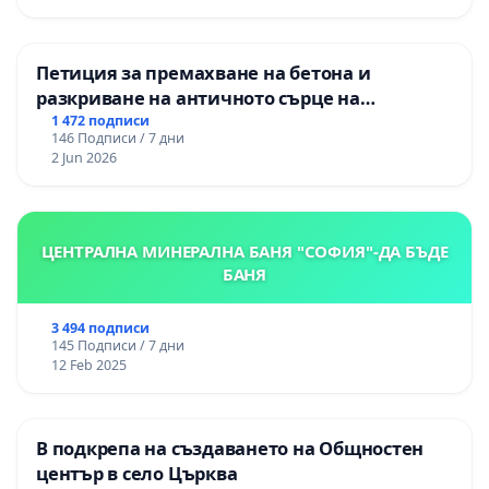
Петиция за премахване на бетона и
разкриване на античното сърце на
Могиланската могила във Враца
1 472 подписи
146 Подписи / 7 дни
2 Jun 2026
ЦЕНТРАЛНА МИНЕРАЛНА БАНЯ "СОФИЯ"-ДА БЪДЕ
БАНЯ
3 494 подписи
145 Подписи / 7 дни
12 Feb 2025
В подкрепа на създаването на Общностен
център в село Църква