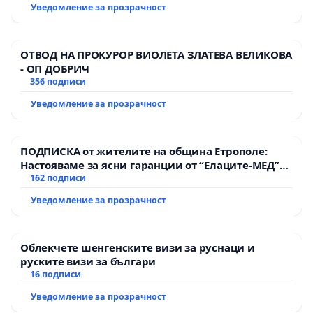
Уведомление за прозрачност
ОТВОД НА ПРОКУРОР ВИОЛЕТА ЗЛАТЕВА ВЕЛИКОВА
- ОП ДОБРИЧ
356 подписи
Уведомление за прозрачност
ПОДПИСКА от жителите на община Етрополе:
Настояваме за ясни гаранции от “Елаците-МЕД”
АД и от държавата, че ще се изпълнят всички
162 подписи
екологични норми!
Уведомление за прозрачност
Облекчете шенгенските визи за руснаци и
руските визи за българи
16 подписи
Уведомление за прозрачност