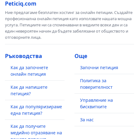
Peticiq.com
Ние предлагаме безплатен хостинг за онлайн петиции. Създайте
професионална онлайн петиция като използвате нашата мощна
услуга. Петициите ни са споменавани в медиите всеки ден и са
един невероятен начин да бъдете забелязани от обществото и
отговорните лица.
Ръководства
Още
Как да започнете
Започни петиция
онлайн петиция
Политика за
Как да напишете
поверителност
петиция?
Управление на
Как да популяризираме
бисквитките
една петиция?
За нас
Как да получите
медийно отразяване на