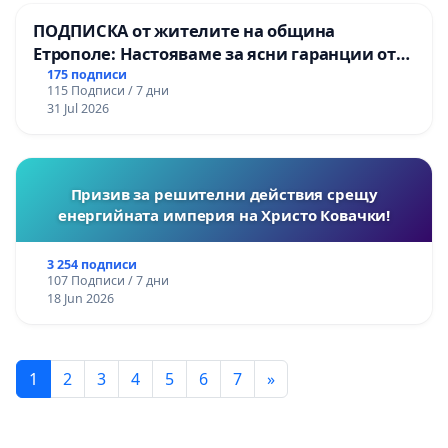
ПОДПИСКА от жителите на община
Етрополе: Настояваме за ясни гаранции от
“Елаците-МЕД” АД и от държавата, че ще се
175 подписи
115 Подписи / 7 дни
изпълнят всички екологични норми!
31 Jul 2026
Призив за решителни действия срещу
енергийната империя на Христо Ковачки!
3 254 подписи
107 Подписи / 7 дни
18 Jun 2026
1
2
3
4
5
6
7
»