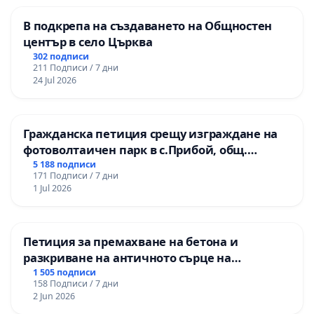
В подкрепа на създаването на Общностен
център в село Църква
302 подписи
211 Подписи / 7 дни
24 Jul 2026
Гражданска петиция срещу изграждане на
фотоволтаичен парк в с.Прибой, общ.
Радомир
5 188 подписи
171 Подписи / 7 дни
1 Jul 2026
Петиция за премахване на бетона и
разкриване на античното сърце на
Могиланската могила във Враца
1 505 подписи
158 Подписи / 7 дни
2 Jun 2026