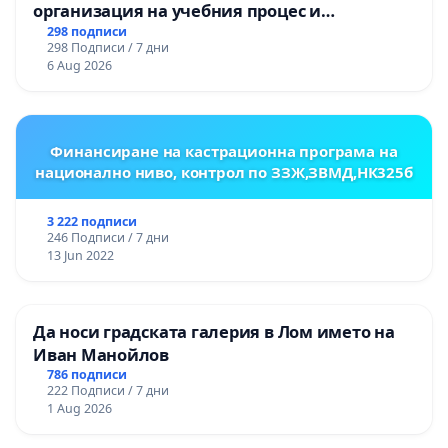
организация на учебния процес и
гарантиране на правото на равнопоставено
298 подписи
298 Подписи / 7 дни
и качествено образование на учениците от
6 Aug 2026
ОУ „Княз Александър I“ и Хуманитарна
гимназия „
Финансиране на кастрационна програма на
национално ниво, контрол по ЗЗЖ,ЗВМД,НК325б
3 222 подписи
246 Подписи / 7 дни
13 Jun 2022
Да носи градската галерия в Лом името на
Иван Манойлов
786 подписи
222 Подписи / 7 дни
1 Aug 2026