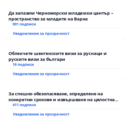
Да запазим Черноморски младежки център –
пространство за младите на Варна
901 подписи
Уведомление за прозрачност
Облекчете шенгенските визи за руснаци и
руските визи за българи
16 подписи
Уведомление за прозрачност
За спешно обезопасяване, определяне на
конкретни срокове и извършване на цялостна
рехабилитация на републиканския път между
411 подписи
пътен възел АМ „Тракия“ - гр. Ихтиман - с.
Уведомление за прозрачност
Мирово - к.к. Момин проход