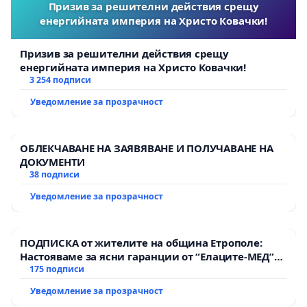
Призив за решителни действия срещу
енергийната империя на Христо Ковачки!
Призив за решителни действия срещу
енергийната империя на Христо Ковачки!
3 254 подписи
Уведомление за прозрачност
ОБЛЕКЧАВАНЕ НА ЗАЯВЯВАНЕ И ПОЛУЧАВАНЕ НА
ДОКУМЕНТИ
38 подписи
Уведомление за прозрачност
ПОДПИСКА от жителите на община Етрополе:
Настояваме за ясни гаранции от “Елаците-МЕД”
АД и от държавата, че ще се изпълнят всички
175 подписи
екологични норми!
Уведомление за прозрачност