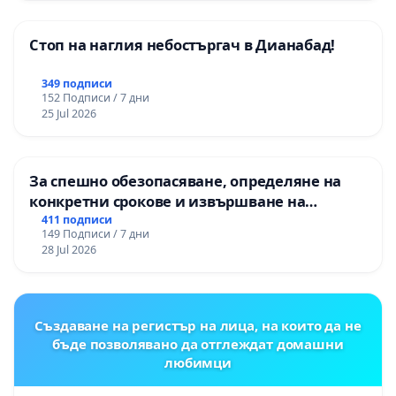
Стоп на наглия небостъргач в Дианабад!
349 подписи
152 Подписи / 7 дни
25 Jul 2026
За спешно обезопасяване, определяне на
конкретни срокове и извършване на
цялостна рехабилитация на
411 подписи
149 Подписи / 7 дни
републиканския път между пътен възел АМ
28 Jul 2026
„Тракия“ - гр. Ихтиман - с. Мирово - к.к.
Момин проход
Създаване на регистър на лица, на които да не
бъде позволявано да отглеждат домашни
любимци