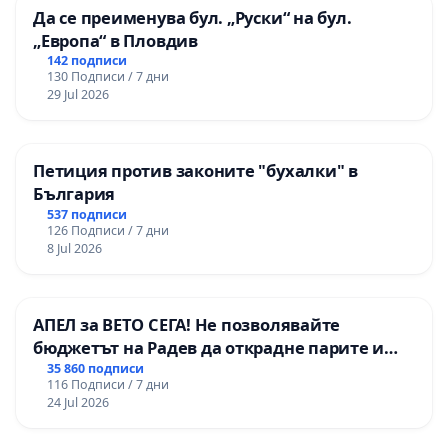
Да се преименува бул. „Руски“ на бул.
„Европа“ в Пловдив
142 подписи
130 Подписи / 7 дни
29 Jul 2026
Петиция против законите "бухалки" в
България
537 подписи
126 Подписи / 7 дни
8 Jul 2026
АПЕЛ за ВЕТО СЕГА! Не позволявайте
бюджетът на Радев да открадне парите и
правата ни в тъмното
35 860 подписи
116 Подписи / 7 дни
24 Jul 2026