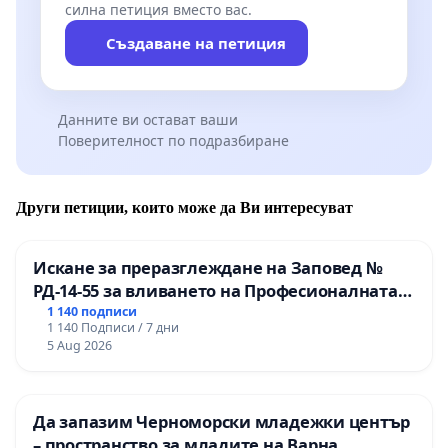
силна петиция вместо вас.
Създаване на петиция
Данните ви остават ваши
Поверителност по подразбиране
Други петиции, които може да Ви интересуват
Искане за преразглеждане на Заповед №
РД-14-55 за вливането на Професионалната
гимназия по промишлени технологии в
1 140 подписи
1 140 Подписи / 7 дни
Професионалната гимназия по икономика и
5 Aug 2026
мениджмънт – гр. Пазарджик
Да запазим Черноморски младежки център
– пространство за младите на Варна