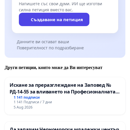
Напишете със свои думи. ИИ ще изготви
силна петиция вместо вас.
Създаване на петиция
Данните ви остават ваши
Поверителност по подразбиране
Други петиции, които може да Ви интересуват
Искане за преразглеждане на Заповед №
РД-14-55 за вливането на Професионалната
гимназия по промишлени технологии в
1 141 подписи
1 141 Подписи / 7 дни
Професионалната гимназия по икономика и
5 Aug 2026
мениджмънт – гр. Пазарджик
Да запазим Черноморски младежки център