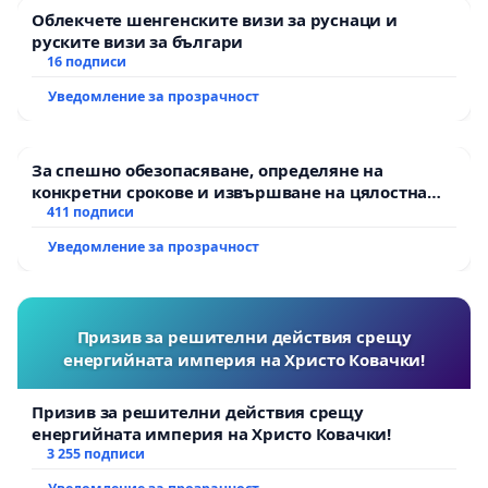
Облекчете шенгенските визи за руснаци и
руските визи за българи
16 подписи
Уведомление за прозрачност
За спешно обезопасяване, определяне на
конкретни срокове и извършване на цялостна
рехабилитация на републиканския път между
411 подписи
пътен възел АМ „Тракия“ - гр. Ихтиман - с.
Уведомление за прозрачност
Мирово - к.к. Момин проход
Призив за решителни действия срещу
енергийната империя на Христо Ковачки!
Призив за решителни действия срещу
енергийната империя на Христо Ковачки!
3 255 подписи