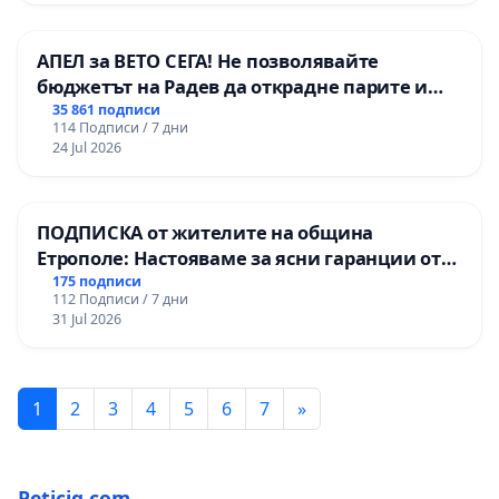
АПЕЛ за ВЕТО СЕГА! Не позволявайте
бюджетът на Радев да открадне парите и
правата ни в тъмното
35 861 подписи
114 Подписи / 7 дни
24 Jul 2026
ПОДПИСКА от жителите на община
Етрополе: Настояваме за ясни гаранции от
“Елаците-МЕД” АД и от държавата, че ще се
175 подписи
112 Подписи / 7 дни
изпълнят всички екологични норми!
31 Jul 2026
1
2
3
4
5
6
7
»
Peticiq.com