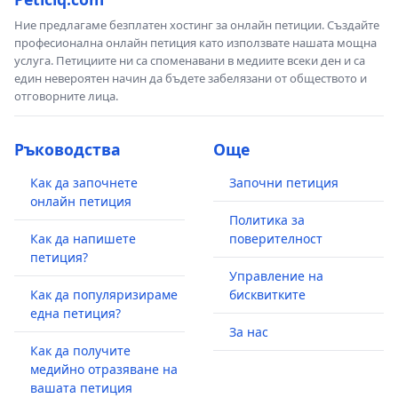
Ние предлагаме безплатен хостинг за онлайн петиции. Създайте
професионална онлайн петиция като използвате нашата мощна
услуга. Петициите ни са споменавани в медиите всеки ден и са
един невероятен начин да бъдете забелязани от обществото и
отговорните лица.
Ръководства
Още
Как да започнете
Започни петиция
онлайн петиция
Политика за
Как да напишете
поверителност
петиция?
Управление на
Как да популяризираме
бисквитките
една петиция?
За нас
Как да получите
медийно отразяване на
вашата петиция