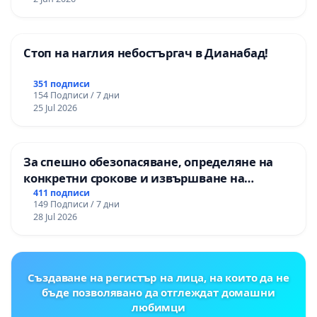
Стоп на наглия небостъргач в Дианабад!
351 подписи
154 Подписи / 7 дни
25 Jul 2026
За спешно обезопасяване, определяне на
конкретни срокове и извършване на
цялостна рехабилитация на
411 подписи
149 Подписи / 7 дни
републиканския път между пътен възел АМ
28 Jul 2026
„Тракия“ - гр. Ихтиман - с. Мирово - к.к.
Момин проход
Създаване на регистър на лица, на които да не
бъде позволявано да отглеждат домашни
любимци