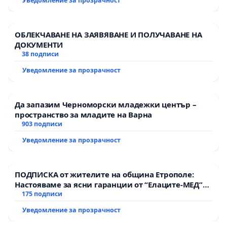
Уведомление за прозрачност
ОБЛЕКЧАВАНЕ НА ЗАЯВЯВАНЕ И ПОЛУЧАВАНЕ НА
ДОКУМЕНТИ
38 подписи
Уведомление за прозрачност
Да запазим Черноморски младежки център –
пространство за младите на Варна
903 подписи
Уведомление за прозрачност
ПОДПИСКА от жителите на община Етрополе:
Настояваме за ясни гаранции от “Елаците-МЕД”
АД и от държавата, че ще се изпълнят всички
175 подписи
екологични норми!
Уведомление за прозрачност