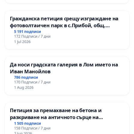
Гражданска петиция срещу изграждане на
фотоволтаичен парк в с.Прибой, общ.
Радомир
5 191 подписи
172 Подписи / 7 дни
1 Jul 2026
Да носи градската галерия в Лом името на
Иван Манойлов
786 подписи
170 Подписи / 7 дни
1 Aug 2026
Петиция за премахване на бетона и
разкриване на античното сърце на
Могиланската могила във Враца
1 505 подписи
158 Подписи / 7 дни
2 Jun 2026