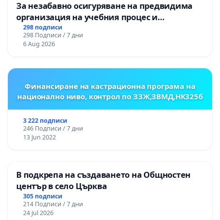
За незабавно осигуряване на предвидима
организация на учебния процес и
гарантиране на правото на равнопоставено
298 подписи
298 Подписи / 7 дни
и качествено образование на учениците от
6 Aug 2026
ОУ „Княз Александър I“ и Хуманитарна
гимназия „
Финансиране на кастрационна програма на
национално ниво, контрол по ЗЗЖ,ЗВМД,НК325б
3 222 подписи
246 Подписи / 7 дни
13 Jun 2022
В подкрепа на създаването на Общностен
център в село Църква
305 подписи
214 Подписи / 7 дни
24 Jul 2026