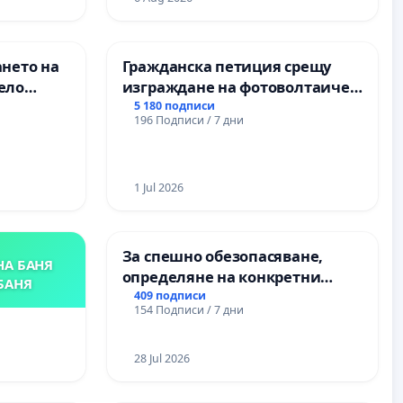
ХЪЛМ НА
и качествено образование на
учениците от ОУ „Княз
Александър I“ и Хуманитарна
ането на
Гражданска петиция срещу
гимназия „
ело
изграждане на фотоволтаичен
парк в с.Прибой, общ. Радомир
5 180 подписи
196 Подписи / 7 дни
1 Jul 2026
За спешно обезопасяване,
НА БАНЯ
определяне на конкретни
БАНЯ
срокове и извършване на
409 подписи
154 Подписи / 7 дни
цялостна рехабилитация на
републиканския път между
пътен възел АМ „Тракия“ - гр.
28 Jul 2026
Ихтиман - с. Мирово - к.к.
Момин проход