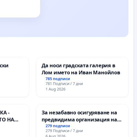
ски
Да носи градската галерия в
Лом името на Иван Манойлов
ите на
785 подписи
781 Подписи / 7 дни
1 Aug 2026
А -
За незабавно осигуряване на
ТО НА
предвидима организация на
) НА
учебния процес и гарантиране
279 подписи
279 Подписи / 7 дни
ИРОДНА
на правото на равнопоставено
6 Aug 2026