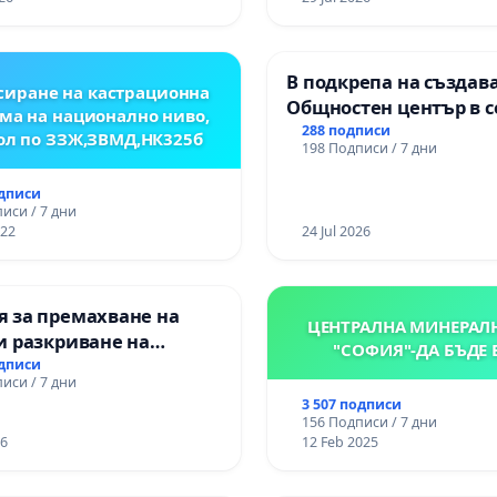
ЗАБЕЛЕЖИТЕЛНОСТ „
ОСВОБОДИТЕЛИТЕ“
(БУНАРДЖИК)
В подкрепа на създав
иране на кастрационна
Общностен център в с
ма на национално ниво,
Църква
288 подписи
ол по ЗЗЖ,ЗВМД,НК325б
198 Подписи / 7 дни
одписи
иси / 7 дни
022
24 Jul 2026
 за премахване на
ЦЕНТРАЛНА МИНЕРАЛ
и разкриване на
"СОФИЯ"-ДА БЪДЕ 
то сърце на
одписи
иси / 7 дни
нската могила във
3 507 подписи
156 Подписи / 7 дни
26
12 Feb 2025