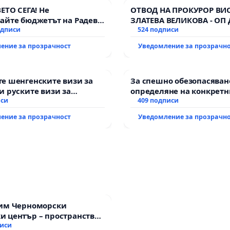
ВЕТО СЕГА! Не
ОТВОД НА ПРОКУРОР ВИ
айте бюджетът на Радев
ЗЛАТЕВА ВЕЛИКОВА - ОП
дне парите и правата ни в
одписи
524 подписи
ение за прозрачност
Уведомление за прозрачн
е шенгенските визи за
За спешно обезопасяван
и руските визи за
определяне на конкретн
иси
и извършване на цялост
409 подписи
рехабилитация на
ение за прозрачност
Уведомление за прозрачн
републиканския път ме
възел АМ „Тракия“ - гр. 
с. Мирово - к.к. Момин п
зим Черноморски
 център – пространство
те на Варна
писи