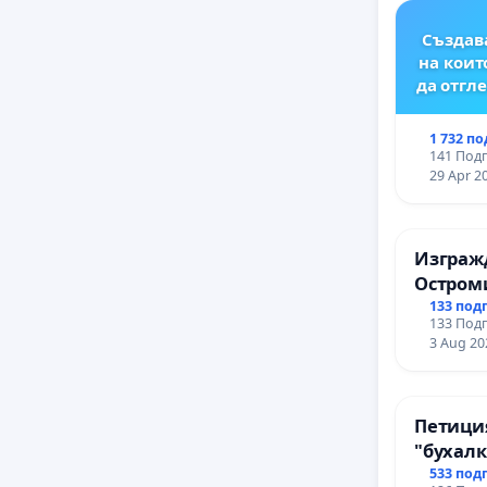
Създава
на коит
да отг
1 732 п
141 Подп
29 Apr 2
Изгражд
Остром
133 под
133 Подп
3 Aug 20
Петици
"бухалк
533 под