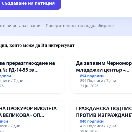
Създаване на петиция
те ви остават ваши
Поверителност по подразбиране
ции, които може да Ви интересуват
за преразглеждане на
Да запазим Черномор
 № РД-14-55 за
младежки център –
ето на
пространство за млад
одписи
894 подписи
дписи / 7 дни
894 Подписи / 7 дни
ионалната гимназия по
Варна
26
31 Jul 2026
лени технологии в
ионалната гимназия по
ика и мениджмънт –
НА ПРОКУРОР ВИОЛЕТА
ГРАЖДАНСКА ПОДПИСК
арджик
А ВЕЛИКОВА - ОП
ПРОТИВ ИЗГРАЖДАНЕ
Ч
ВЪЖЕНА ЛИНИЯ (ЛИФТ
писи
940 подписи
иси / 7 дни
429 Подписи / 7 дни
ТЕРИТОРИЯТА НА ПР
26
29 Jul 2026