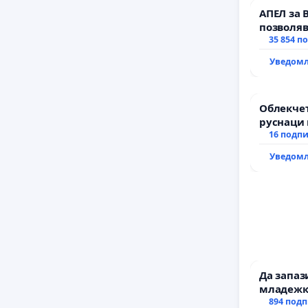
АПЕЛ за 
позволяв
да откра
35 854 п
тъмното
Уведомл
Облекчет
руснаци 
българи
16 подп
Уведомл
Да запа
младежки
за млади
894 под