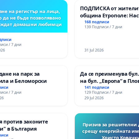
ПОДПИСКА от жители
не на регистър на лица,
община Етрополе: На
о да не бъде позволявано
за ясни гаранции от “
168 подписи
леждат домашни любимци
139 Подписи / 7 дни
МЕД” АД и от държава
се изпълнят всички
одписи
екологични норми!
иси / 7 дни
026
31 Jul 2026
ане на парк за
Да се преименува бул.
ила и Беломорски
на бул. „Европа“ в Пл
писи
141 подписи
иси / 7 дни
129 Подписи / 7 дни
26
29 Jul 2026
я против законите
Призив за решителни 
и" в България
срещу енергийната им
писи
Христо Ковачки