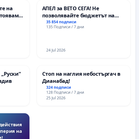
те на
АПЕЛ за ВЕТО СЕГА! Не
стояваме
позволявайте бюджетът на
Елаците-
Радев да открадне парите и
35 854 подписи
135 Подписи / 7 дни
та, че ще
правата ни в тъмното
24 Jul 2026
 „Руски“
Стоп на наглия небостъргач в
овдив
Дианабад!
324 подписи
128 Подписи / 7 дни
25 Jul 2026
действия
перия на
!