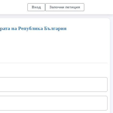
Вход
Започни петиция
урата на Република България