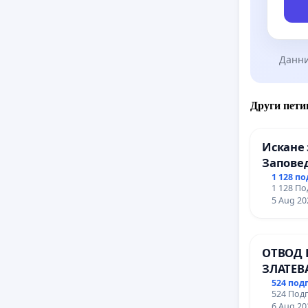
Данни
Други пети
Искане 
Заповед
вливан
1 128 п
1 128 По
Профес
5 Aug 20
промиш
Профес
иконом
ОТВОД 
гр. Паз
ЗЛАТЕВ
ДОБРИ
524 под
524 Подп
6 Aug 20