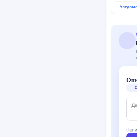
Уведомл
Опи
С
Напи