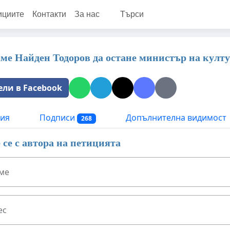
ициите
Контакти
За нас
Търси
ме Найден Тодоров да остане министър на култ
ели в Facebook
ия
Подписи
Допълнителна видимост
268
се с автора на петицията
ме
ес