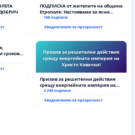
ОЛЕТА
ПОДПИСКА от жителите на община
 ДОБРИЧ
Етрополе: Настояваме за ясни
гаранции от “Елаците-МЕД” АД и от
168 подписи
държавата, че ще се изпълнят
ост
Уведомление за прозрачност
всички екологични норми!
е,
Призив за решителни действия
и срокове
срещу енергийната империя на
на
Христо Ковачки!
ост
жду пътен
Ихтиман -
Призив за решителни действия
роход
срещу енергийната империя на
Христо Ковачки!
3 248 подписи
Уведомление за прозрачност