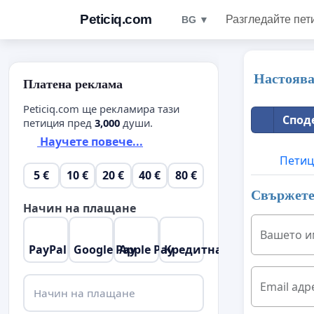
Peticiq.com
Разгледайте пет
BG ▼
Настоява
Платена реклама
Peticiq.com ще рекламира тази
Спод
петиция пред
3,000
души.
Научете повече...
Петиц
5 €
10 €
20 €
40 €
80 €
Свържете 
Начин на плащане
Вашето и
PayPal
Google Pay
Apple Pay
Кредитна карта
Email адр
Начин на плащане