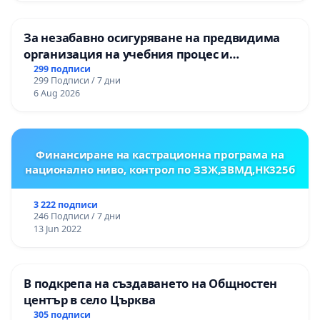
За незабавно осигуряване на предвидима
организация на учебния процес и
гарантиране на правото на равнопоставено
299 подписи
299 Подписи / 7 дни
и качествено образование на учениците от
6 Aug 2026
ОУ „Княз Александър I“ и Хуманитарна
гимназия „
Финансиране на кастрационна програма на
национално ниво, контрол по ЗЗЖ,ЗВМД,НК325б
3 222 подписи
246 Подписи / 7 дни
13 Jun 2022
В подкрепа на създаването на Общностен
център в село Църква
305 подписи