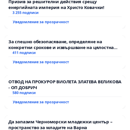
Призив за решителни действия срещу
енергийната империя на Христо Ковачки!
3 255 подписи
Уведомление за прозрачност
За спешно обезопасяване, определяне на
конкретни срокове и извършване на цялостна
рехабилитация на републиканския път между
411 подписи
пътен възел АМ „Тракия“ - гр. Ихтиман - с.
Уведомление за прозрачност
Мирово - к.к. Момин проход
ОТВОД НА ПРОКУРОР ВИОЛЕТА ЗЛАТЕВА ВЕЛИКОВА
- ОП ДОБРИЧ
580 подписи
Уведомление за прозрачност
Да запазим Черноморски младежки център –
пространство за младите на Варна