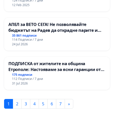
124 Подписи / 7 дни
12 Feb 2025
АПЕЛ за ВЕТО СЕГА! Не позволявайте
бюджетът на Радев да открадне парите и
правата ни в тъмното
35 861 подписи
114 Подписи / 7 дни
24 Jul 2026
ПОДПИСКА от жителите на община
Етрополе: Настояваме за ясни гаранции от
“Елаците-МЕД” АД и от държавата, че ще се
175 подписи
112 Подписи / 7 дни
изпълнят всички екологични норми!
31 Jul 2026
1
2
3
4
5
6
7
»