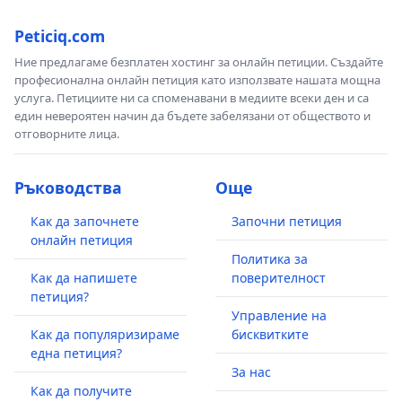
Peticiq.com
Ние предлагаме безплатен хостинг за онлайн петиции. Създайте
професионална онлайн петиция като използвате нашата мощна
услуга. Петициите ни са споменавани в медиите всеки ден и са
един невероятен начин да бъдете забелязани от обществото и
отговорните лица.
Ръководства
Още
Как да започнете
Започни петиция
онлайн петиция
Политика за
Как да напишете
поверителност
петиция?
Управление на
Как да популяризираме
бисквитките
една петиция?
За нас
Как да получите