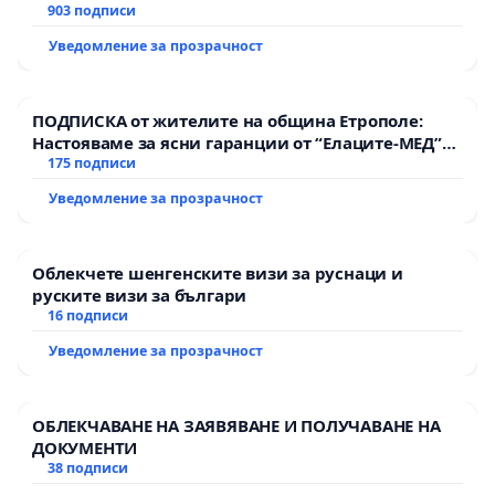
903 подписи
Уведомление за прозрачност
ПОДПИСКА от жителите на община Етрополе:
Настояваме за ясни гаранции от “Елаците-МЕД”
АД и от държавата, че ще се изпълнят всички
175 подписи
екологични норми!
Уведомление за прозрачност
Облекчете шенгенските визи за руснаци и
руските визи за българи
16 подписи
Уведомление за прозрачност
ОБЛЕКЧАВАНЕ НА ЗАЯВЯВАНЕ И ПОЛУЧАВАНЕ НА
ДОКУМЕНТИ
38 подписи