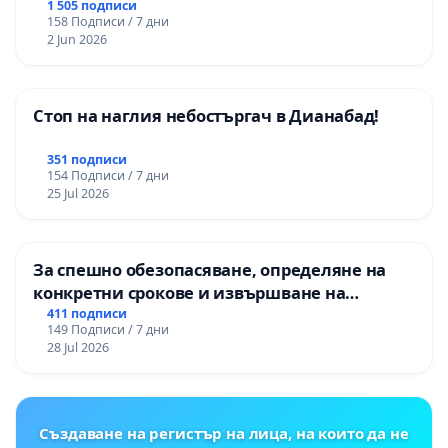
Могиланската могила във Враца
1 505 подписи
158 Подписи / 7 дни
2 Jun 2026
Стоп на наглия небостъргач в Дианабад!
351 подписи
154 Подписи / 7 дни
25 Jul 2026
За спешно обезопасяване, определяне на
конкретни срокове и извършване на
цялостна рехабилитация на
411 подписи
149 Подписи / 7 дни
републиканския път между пътен възел АМ
28 Jul 2026
„Тракия“ - гр. Ихтиман - с. Мирово - к.к.
Момин проход
Създаване на регистър на лица, на които да не