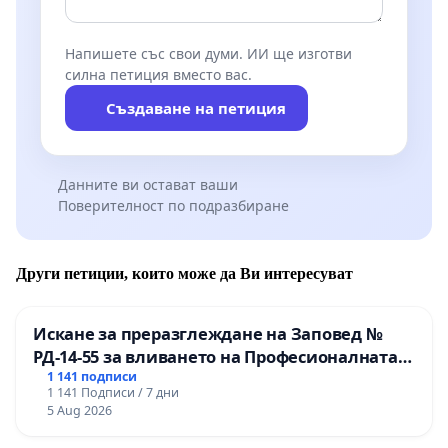
Напишете със свои думи. ИИ ще изготви
силна петиция вместо вас.
Създаване на петиция
Данните ви остават ваши
Поверителност по подразбиране
Други петиции, които може да Ви интересуват
Искане за преразглеждане на Заповед №
РД-14-55 за вливането на Професионалната
гимназия по промишлени технологии в
1 141 подписи
1 141 Подписи / 7 дни
Професионалната гимназия по икономика и
5 Aug 2026
мениджмънт – гр. Пазарджик