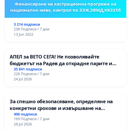
Финансиране на кастрационна програма на
национално ниво, контрол по ЗЗЖ,ЗВМД,НК325б
3 214 подписи
238 Подписи / 7 дни
13 Jun 2022
АПЕЛ за ВЕТО СЕГА! Не позволявайте
бюджетът на Радев да открадне парите и
правата ни в тъмното
35 841 подписи
226 Подписи / 7 дни
24 Jul 2026
За спешно обезопасяване, определяне на
конкретни срокове и извършване на
цялостна рехабилитация на
406 подписи
169 Подписи / 7 дни
републиканския път между пътен възел АМ
28 Jul 2026
„Тракия“ - гр. Ихтиман - с. Мирово - к.к.