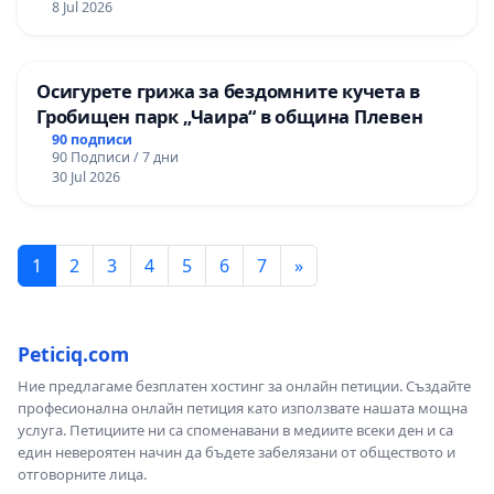
8 Jul 2026
Осигурете грижа за бездомните кучета в
Гробищен парк „Чаира“ в община Плевен
90 подписи
90 Подписи / 7 дни
30 Jul 2026
1
2
3
4
5
6
7
»
Peticiq.com
Ние предлагаме безплатен хостинг за онлайн петиции. Създайте
професионална онлайн петиция като използвате нашата мощна
услуга. Петициите ни са споменавани в медиите всеки ден и са
един невероятен начин да бъдете забелязани от обществото и
отговорните лица.