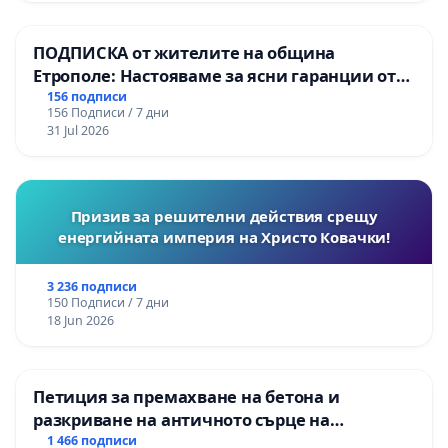
Момин проход
ПОДПИСКА от жителите на община
Етрополе: Настояваме за ясни гаранции от
“Елаците-МЕД” АД и от държавата, че ще се
156 подписи
156 Подписи / 7 дни
изпълнят всички екологични норми!
31 Jul 2026
Призив за решителни действия срещу
енергийната империя на Христо Ковачки!
3 236 подписи
150 Подписи / 7 дни
18 Jun 2026
Петиция за премахване на бетона и
разкриване на античното сърце на
Могиланската могила във Враца
1 466 подписи