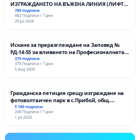
ИЗГРАЖДАНЕТО НА ВЪЖЕНА ЛИНИЯ (ЛИФТ)
НА ТЕРИТОРИЯТА НА ПРИРОДНА
789 подписи
482 Подписи / 7 дни
ЗАБЕЛЕЖИТЕЛНОСТ „ХЪЛМ НА
29 Jul 2026
ОСВОБОДИТЕЛИТЕ“ (БУНАРДЖИК)
Искане за преразглеждане на Заповед №
РД-14-55 за вливането на Професионалната
гимназия по промишлени технологии в
370 подписи
370 Подписи / 7 дни
Професионалната гимназия по икономика и
5 Aug 2026
мениджмънт – гр. Пазарджик
Гражданска петиция срещу изграждане на
фотоволтаичен парк в с.Прибой, общ.
Радомир
5 160 подписи
249 Подписи / 7 дни
1 Jul 2026