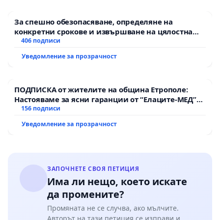
За спешно обезопасяване, определяне на
конкретни срокове и извършване на цялостна
рехабилитация на републиканския път между
406 подписи
пътен възел АМ „Тракия“ - гр. Ихтиман - с.
Уведомление за прозрачност
Мирово - к.к. Момин проход
ПОДПИСКА от жителите на община Етрополе:
Настояваме за ясни гаранции от “Елаците-МЕД”
АД и от държавата, че ще се изпълнят всички
156 подписи
екологични норми!
Уведомление за прозрачност
ЗАПОЧНЕТЕ СВОЯ ПЕТИЦИЯ
Има ли нещо, което искате
да промените?
Промяната не се случва, ако мълчите.
Авторът на тази петиция се изправи и