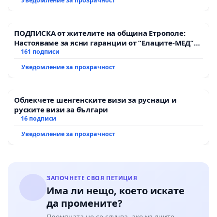
Уведомление за прозрачност
Мирово - к.к. Момин проход
ПОДПИСКА от жителите на община Етрополе:
Настояваме за ясни гаранции от “Елаците-МЕД”
АД и от държавата, че ще се изпълнят всички
161 подписи
екологични норми!
Уведомление за прозрачност
Облекчете шенгенските визи за руснаци и
руските визи за българи
16 подписи
Уведомление за прозрачност
ЗАПОЧНЕТЕ СВОЯ ПЕТИЦИЯ
Има ли нещо, което искате
да промените?
Промяната не се случва, ако мълчите.