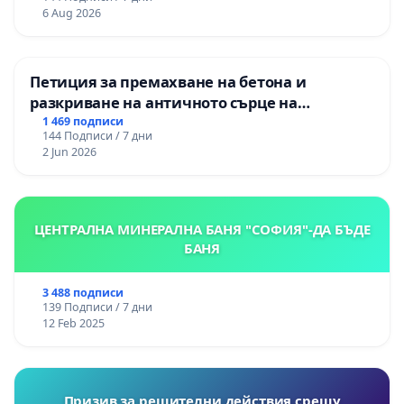
и качествено образование на учениците от
6 Aug 2026
ОУ „Княз Александър I“ и Хуманитарна
гимназия „
Петиция за премахване на бетона и
разкриване на античното сърце на
Могиланската могила във Враца
1 469 подписи
144 Подписи / 7 дни
2 Jun 2026
ЦЕНТРАЛНА МИНЕРАЛНА БАНЯ "СОФИЯ"-ДА БЪДЕ
БАНЯ
3 488 подписи
139 Подписи / 7 дни
12 Feb 2025
Призив за решителни действия срещу