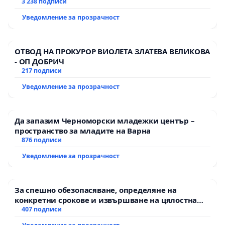
3 238 подписи
Уведомление за прозрачност
ОТВОД НА ПРОКУРОР ВИОЛЕТА ЗЛАТЕВА ВЕЛИКОВА
- ОП ДОБРИЧ
217 подписи
Уведомление за прозрачност
Да запазим Черноморски младежки център –
пространство за младите на Варна
876 подписи
Уведомление за прозрачност
За спешно обезопасяване, определяне на
конкретни срокове и извършване на цялостна
рехабилитация на републиканския път между
407 подписи
пътен възел АМ „Тракия“ - гр. Ихтиман - с.