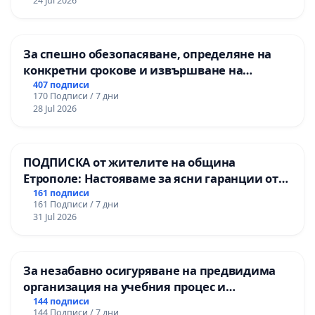
24 Jul 2026
За спешно обезопасяване, определяне на
конкретни срокове и извършване на
цялостна рехабилитация на
407 подписи
170 Подписи / 7 дни
републиканския път между пътен възел АМ
28 Jul 2026
„Тракия“ - гр. Ихтиман - с. Мирово - к.к.
Момин проход
ПОДПИСКА от жителите на община
Етрополе: Настояваме за ясни гаранции от
“Елаците-МЕД” АД и от държавата, че ще се
161 подписи
161 Подписи / 7 дни
изпълнят всички екологични норми!
31 Jul 2026
За незабавно осигуряване на предвидима
организация на учебния процес и
гарантиране на правото на равнопоставено
144 подписи
144 Подписи / 7 дни