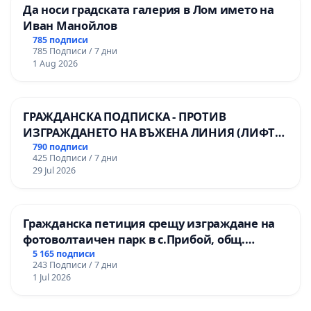
Да носи градската галерия в Лом името на
Иван Манойлов
785 подписи
785 Подписи / 7 дни
1 Aug 2026
ГРАЖДАНСКА ПОДПИСКА - ПРОТИВ
ИЗГРАЖДАНЕТО НА ВЪЖЕНА ЛИНИЯ (ЛИФТ)
НА ТЕРИТОРИЯТА НА ПРИРОДНА
790 подписи
425 Подписи / 7 дни
ЗАБЕЛЕЖИТЕЛНОСТ „ХЪЛМ НА
29 Jul 2026
ОСВОБОДИТЕЛИТЕ“ (БУНАРДЖИК)
Гражданска петиция срещу изграждане на
фотоволтаичен парк в с.Прибой, общ.
Радомир
5 165 подписи
243 Подписи / 7 дни
1 Jul 2026