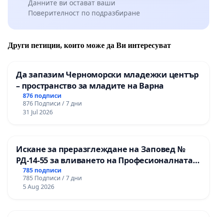
Данните ви остават ваши
Поверителност по подразбиране
Други петиции, които може да Ви интересуват
Да запазим Черноморски младежки център
– пространство за младите на Варна
876 подписи
876 Подписи / 7 дни
31 Jul 2026
Искане за преразглеждане на Заповед №
РД-14-55 за вливането на Професионалната
гимназия по промишлени технологии в
785 подписи
785 Подписи / 7 дни
Професионалната гимназия по икономика и
5 Aug 2026
мениджмънт – гр. Пазарджик