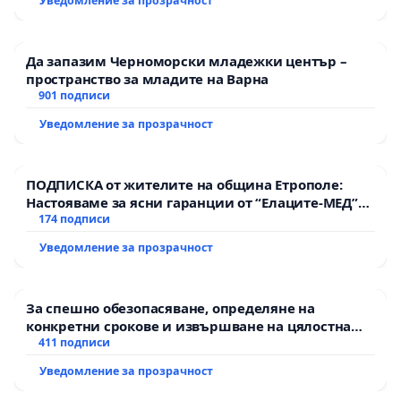
Уведомление за прозрачност
Да запазим Черноморски младежки център –
пространство за младите на Варна
901 подписи
Уведомление за прозрачност
ПОДПИСКА от жителите на община Етрополе:
Настояваме за ясни гаранции от “Елаците-МЕД”
АД и от държавата, че ще се изпълнят всички
174 подписи
екологични норми!
Уведомление за прозрачност
За спешно обезопасяване, определяне на
конкретни срокове и извършване на цялостна
рехабилитация на републиканския път между
411 подписи
пътен възел АМ „Тракия“ - гр. Ихтиман - с.
Уведомление за прозрачност
Мирово - к.к. Момин проход