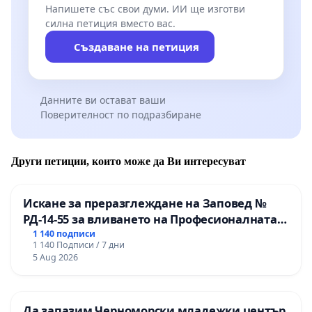
Напишете със свои думи. ИИ ще изготви
силна петиция вместо вас.
Създаване на петиция
Данните ви остават ваши
Поверителност по подразбиране
Други петиции, които може да Ви интересуват
Искане за преразглеждане на Заповед №
РД-14-55 за вливането на Професионалната
гимназия по промишлени технологии в
1 140 подписи
1 140 Подписи / 7 дни
Професионалната гимназия по икономика и
5 Aug 2026
мениджмънт – гр. Пазарджик
Да запазим Черноморски младежки център