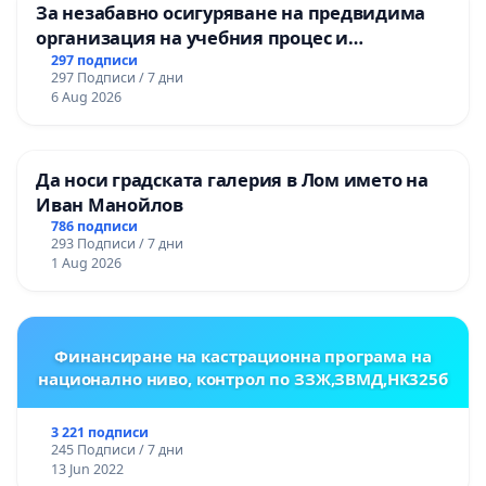
За незабавно осигуряване на предвидима
организация на учебния процес и
гарантиране на правото на равнопоставено
297 подписи
297 Подписи / 7 дни
и качествено образование на учениците от
6 Aug 2026
ОУ „Княз Александър I“ и Хуманитарна
гимназия „
Да носи градската галерия в Лом името на
Иван Манойлов
786 подписи
293 Подписи / 7 дни
1 Aug 2026
Финансиране на кастрационна програма на
национално ниво, контрол по ЗЗЖ,ЗВМД,НК325б
3 221 подписи
245 Подписи / 7 дни
13 Jun 2022