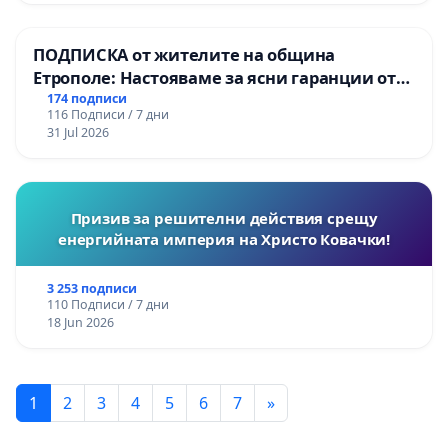
ПОДПИСКА от жителите на община
Етрополе: Настояваме за ясни гаранции от
“Елаците-МЕД” АД и от държавата, че ще се
174 подписи
116 Подписи / 7 дни
изпълнят всички екологични норми!
31 Jul 2026
Призив за решителни действия срещу
енергийната империя на Христо Ковачки!
3 253 подписи
110 Подписи / 7 дни
18 Jun 2026
1
2
3
4
5
6
7
»