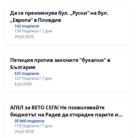
Да се преименува бул. „Руски“ на бул.
„Европа“ в Пловдив
142 подписи
130 Подписи / 7 дни
29 Jul 2026
Петиция против законите "бухалки" в
България
537 подписи
127 Подписи / 7 дни
8 Jul 2026
АПЕЛ за ВЕТО СЕГА! Не позволявайте
бюджетът на Радев да открадне парите и
правата ни в тъмното
35 860 подписи
119 Подписи / 7 дни
24 Jul 2026