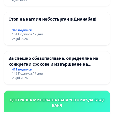
Стоп на наглия небостъргач в Дианабад!
348 подписи
151 Подписи / 7 дни
25 Jul 2026
За спешно обезопасяване, определяне на
конкретни срокове и извършване на
цялостна рехабилитация на
411 подписи
149 Подписи / 7 дни
републиканския път между пътен възел АМ
28 Jul 2026
„Тракия“ - гр. Ихтиман - с. Мирово - к.к.
Момин проход
ЦЕНТРАЛНА МИНЕРАЛНА БАНЯ "СОФИЯ"-ДА БЪДЕ
БАНЯ