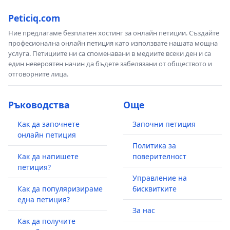
Peticiq.com
Ние предлагаме безплатен хостинг за онлайн петиции. Създайте
професионална онлайн петиция като използвате нашата мощна
услуга. Петициите ни са споменавани в медиите всеки ден и са
един невероятен начин да бъдете забелязани от обществото и
отговорните лица.
Ръководства
Още
Как да започнете
Започни петиция
онлайн петиция
Политика за
Как да напишете
поверителност
петиция?
Управление на
Как да популяризираме
бисквитките
една петиция?
За нас
Как да получите