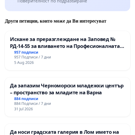
Поверителност по подразбиране
Други петиции, които може да Ви интересуват
Искане за преразглеждане на Заповед №
РД-14-55 за вливането на Професионалната
гимназия по промишлени технологии в
957 подписи
957 Подписи / 7 дни
Професионалната гимназия по икономика и
5 Aug 2026
мениджмънт – гр. Пазарджик
Да запазим Черноморски младежки център
– пространство за младите на Варна
884 подписи
884 Подписи / 7 дни
31 Jul 2026
Да носи градската галерия в Лом името на