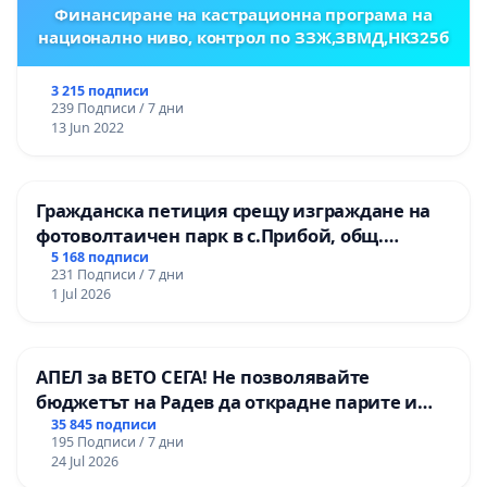
Финансиране на кастрационна програма на
национално ниво, контрол по ЗЗЖ,ЗВМД,НК325б
3 215 подписи
239 Подписи / 7 дни
13 Jun 2022
Гражданска петиция срещу изграждане на
фотоволтаичен парк в с.Прибой, общ.
Радомир
5 168 подписи
231 Подписи / 7 дни
1 Jul 2026
АПЕЛ за ВЕТО СЕГА! Не позволявайте
бюджетът на Радев да открадне парите и
правата ни в тъмното
35 845 подписи
195 Подписи / 7 дни
24 Jul 2026