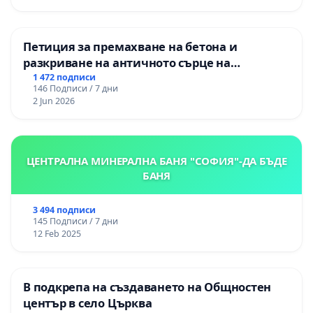
Петиция за премахване на бетона и
разкриване на античното сърце на
Могиланската могила във Враца
1 472 подписи
146 Подписи / 7 дни
2 Jun 2026
ЦЕНТРАЛНА МИНЕРАЛНА БАНЯ "СОФИЯ"-ДА БЪДЕ
БАНЯ
3 494 подписи
145 Подписи / 7 дни
12 Feb 2025
В подкрепа на създаването на Общностен
център в село Църква