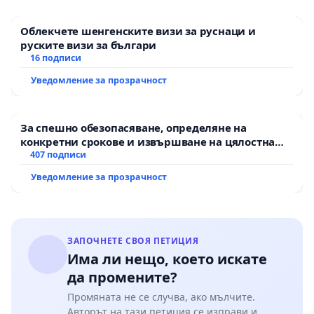
Облекчете шенгенските визи за руснаци и
руските визи за българи
16 подписи
Уведомление за прозрачност
За спешно обезопасяване, определяне на
конкретни срокове и извършване на цялостна
рехабилитация на републиканския път между
407 подписи
пътен възел АМ „Тракия“ - гр. Ихтиман - с.
Уведомление за прозрачност
Мирово - к.к. Момин проход
ЗАПОЧНЕТЕ СВОЯ ПЕТИЦИЯ
Има ли нещо, което искате
да промените?
Промяната не се случва, ако мълчите.
Авторът на тази петиция се изправи и