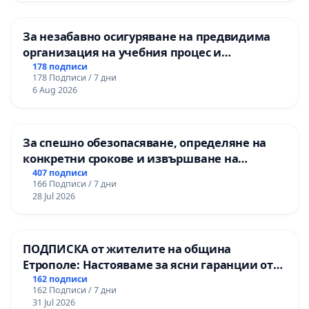
За незабавно осигуряване на предвидима
организация на учебния процес и
гарантиране на правото на равнопоставено
178 подписи
178 Подписи / 7 дни
и качествено образование на учениците от
6 Aug 2026
ОУ „Княз Александър I“ и Хуманитарна
гимназия „
За спешно обезопасяване, определяне на
конкретни срокове и извършване на
цялостна рехабилитация на
407 подписи
166 Подписи / 7 дни
републиканския път между пътен възел АМ
28 Jul 2026
„Тракия“ - гр. Ихтиман - с. Мирово - к.к.
Момин проход
ПОДПИСКА от жителите на община
Етрополе: Настояваме за ясни гаранции от
“Елаците-МЕД” АД и от държавата, че ще се
162 подписи
162 Подписи / 7 дни
изпълнят всички екологични норми!
31 Jul 2026