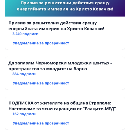
Призив за решителни действия срещу
енергийната империя на Христо Ковачки!
Призив за решителни действия срещу
енергийната империя на Христо Ковачки!
3 240 подписи
Уведомление за прозрачност
Да запазим Черноморски младежки център –
пространство за младите на Варна
884 подписи
Уведомление за прозрачност
ПОДПИСКА от жителите на община Етрополе:
Настояваме за ясни гаранции от “Елаците-МЕД”
АД и от държавата, че ще се изпълнят всички
162 подписи
екологични норми!
Уведомление за прозрачност