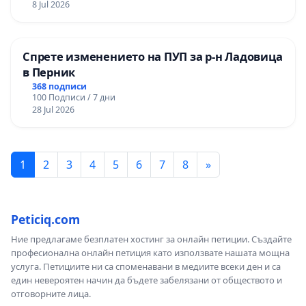
8 Jul 2026
Спрете изменението на ПУП за р-н Ладовица
в Перник
368 подписи
100 Подписи / 7 дни
28 Jul 2026
1
2
3
4
5
6
7
8
»
Peticiq.com
Ние предлагаме безплатен хостинг за онлайн петиции. Създайте
професионална онлайн петиция като използвате нашата мощна
услуга. Петициите ни са споменавани в медиите всеки ден и са
един невероятен начин да бъдете забелязани от обществото и
отговорните лица.