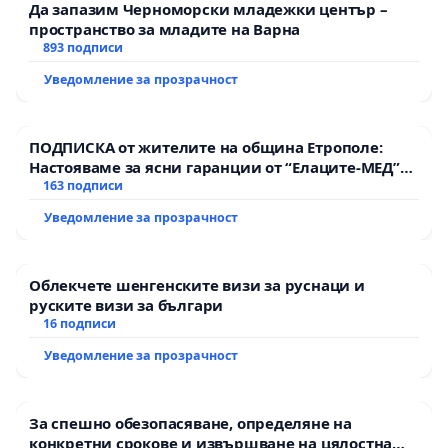
Да запазим Черноморски младежки център –
пространство за младите на Варна
893 подписи
Уведомление за прозрачност
ПОДПИСКА от жителите на община Етрополе:
Настояваме за ясни гаранции от “Елаците-МЕД”
АД и от държавата, че ще се изпълнят всички
163 подписи
екологични норми!
Уведомление за прозрачност
Облекчете шенгенските визи за руснаци и
руските визи за българи
16 подписи
Уведомление за прозрачност
За спешно обезопасяване, определяне на
конкретни срокове и извършване на цялостна