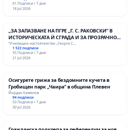
61 Подписи / 7 дни
18 Jul 2026
„ЗА ЗАПАЗВАНЕ НА ПГРЕ „Г. С. РАКОВСКИ“ В
ИСТОРИЧЕСКАТА Ѝ СГРАДА И ЗА ПРОЗРАЧНО
УПРАВЛЕНИЕ НА ОБЩИНСКАТА
“Училищно настоятелство „Георги С…
1 522 подписи
ОБРАЗОВАТЕЛНА БАЗА“.
55 Подписи / 7 дни
21 Jul 2026
Осигурете грижа за бездомните кучета в
Гробищен парк „Чаира“ в община Плевен
Йордан Каменов
94 подписи
53 Подписи / 7 дни
30 Jul 2026
Гражданска подкрепа за референдум за нов