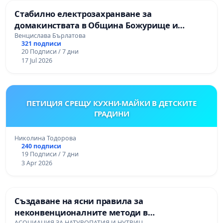
Стабилно електрозахранване за
домакинствата в Община Божурище и
селата: Пролеша, Хераково и махалите,
Венцислава Бърлатова
321 подписи
Храбърско, Гурмазово, Пожарево, Златуша,
20 Подписи / 7 дни
Делян,Росоман,Мала Раковица
17 Jul 2026
ПЕТИЦИЯ СРЕЩУ КУХНИ-МАЙКИ В ДЕТСКИТЕ
ГРАДИНИ
Николина Тодорова
240 подписи
19 Подписи / 7 дни
3 Apr 2026
Създаване на ясни правила за
неконвенционалните методи в
АСОЦИАЦИЯ ЗА НАТУРОПАТИЯ И НУТРИЦ…