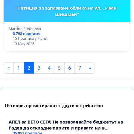
Петиция за запазване облика на ул. „Иван
Шишман“
Martina Stefanova
3 798 подписи
15 Подписи / 7 дни
13 May 2026
«
1
2
3
4
5
6
7
»
Петиции, промотирани от други потребители
АПЕЛ за ВЕТО СЕГА! Не позволявайте бюджетът на
Радев да открадне парите и правата ни в
тъмното
35 853 подписи