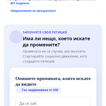
рехабилитация на републиканския път между
407 подписи
пътен възел АМ „Тракия“ - гр. Ихтиман - с.
Уведомление за прозрачност
Мирово - к.к. Момин проход
ЗАПОЧНЕТЕ СВОЯ ПЕТИЦИЯ
Има ли нещо, което искате
да промените?
Промяната не се случва, ако мълчите.
Стартирайте социално движение, като
създадете петиция.
Опишете промяната, която искате
да видите
Със задвижване от ИИ