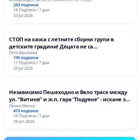
здравеопазването
283 подписи
18 Подписи / 7 дни
23 Jul 2026
СТОП на хаоса с летните сборни групи в
детските градини! Децата не са
административни бройки!
Петя Василева
195 подписи
17 Подписи / 7 дни
28 Jul 2026
Независимо Пешеходно и Вело трасе между
ул. “Витиня” и ж.п. гара “Подуяне” - искане за
изграждане
Ленко Михов
473 подписи
16 Подписи / 7 дни
29 Jun 2026