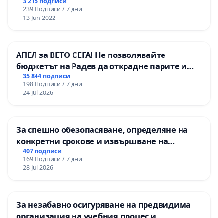
3 215 подписи
239 Подписи / 7 дни
13 Jun 2022
АПЕЛ за ВЕТО СЕГА! Не позволявайте
бюджетът на Радев да открадне парите и
правата ни в тъмното
35 844 подписи
198 Подписи / 7 дни
24 Jul 2026
За спешно обезопасяване, определяне на
конкретни срокове и извършване на
цялостна рехабилитация на
407 подписи
169 Подписи / 7 дни
републиканския път между пътен възел АМ
28 Jul 2026
„Тракия“ - гр. Ихтиман - с. Мирово - к.к.
Момин проход
За незабавно осигуряване на предвидима
организация на учебния процес и