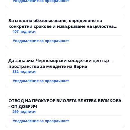
Уведомление за прозрачност
За спешно обезопасяване, определяне на
конкретни срокове и извършване на цялостна
рехабилитация на републиканския път между
407 подписи
пътен възел АМ „Тракия“ - гр. Ихтиман - с.
Уведомление за прозрачност
Мирово - к.к. Момин проход
Да запазим Черноморски младежки център –
пространство за младите на Варна
882 подписи
Уведомление за прозрачност
ОТВОД НА ПРОКУРОР ВИОЛЕТА ЗЛАТЕВА ВЕЛИКОВА
- ОП ДОБРИЧ
269 подписи
Уведомление за прозрачност