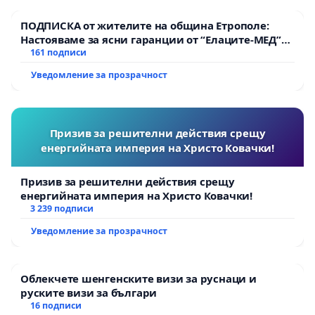
ПОДПИСКА от жителите на община Етрополе:
Настояваме за ясни гаранции от “Елаците-МЕД”
АД и от държавата, че ще се изпълнят всички
161 подписи
екологични норми!
Уведомление за прозрачност
Призив за решителни действия срещу
енергийната империя на Христо Ковачки!
Призив за решителни действия срещу
енергийната империя на Христо Ковачки!
3 239 подписи
Уведомление за прозрачност
Облекчете шенгенските визи за руснаци и
руските визи за българи
16 подписи