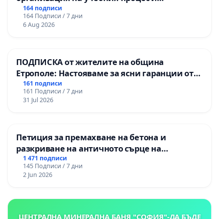
гарантиране на правото на равнопоставено
164 подписи
164 Подписи / 7 дни
и качествено образование на учениците от
6 Aug 2026
ОУ „Княз Александър I“ и Хуманитарна
гимназия „
ПОДПИСКА от жителите на община
Етрополе: Настояваме за ясни гаранции от
“Елаците-МЕД” АД и от държавата, че ще се
161 подписи
161 Подписи / 7 дни
изпълнят всички екологични норми!
31 Jul 2026
Петиция за премахване на бетона и
разкриване на античното сърце на
Могиланската могила във Враца
1 471 подписи
145 Подписи / 7 дни
2 Jun 2026
ЦЕНТРАЛНА МИНЕРАЛНА БАНЯ "СОФИЯ"-ДА БЪДЕ