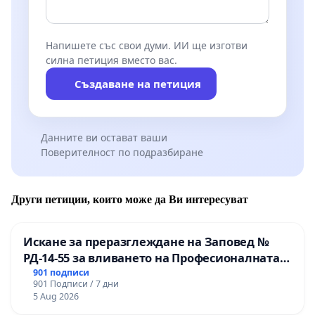
Напишете със свои думи. ИИ ще изготви
силна петиция вместо вас.
Създаване на петиция
Данните ви остават ваши
Поверителност по подразбиране
Други петиции, които може да Ви интересуват
Искане за преразглеждане на Заповед №
РД-14-55 за вливането на Професионалната
гимназия по промишлени технологии в
901 подписи
901 Подписи / 7 дни
Професионалната гимназия по икономика и
5 Aug 2026
мениджмънт – гр. Пазарджик