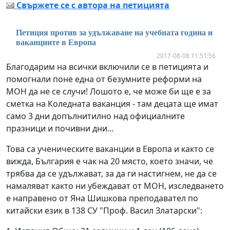
Свържете се с автора на петицията
Петиция против за удължаване на учебната година и
ваканциите в Европа
2017-08-08 11:51:56
Благодарим на всички включили се в петицията и
помогнали поне една от безумните реформи на
МОН да не се случи! Лошото е, че може би ще е за
сметка на Коледната ваканция - там децата ще имат
само 3 дни допълнитилно над официалните
празници и почивни дни...
Това са ученическите ваканции в Европа и както се
вижда, България е чак на 20 място, което значи, че
трябва да се удължават, за да ги настигнем, не да се
намаляват както ни убеждават от МОН, изследването
е направено от Яна Шишкова преподавател по
китайски език в 138 СУ "Проф. Васил Златарски":