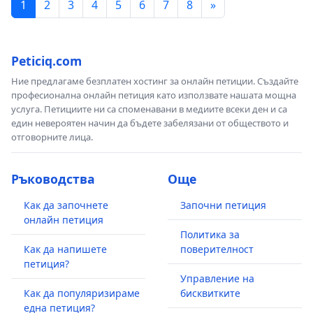
1
2
3
4
5
6
7
8
»
Peticiq.com
Ние предлагаме безплатен хостинг за онлайн петиции. Създайте
професионална онлайн петиция като използвате нашата мощна
услуга. Петициите ни са споменавани в медиите всеки ден и са
един невероятен начин да бъдете забелязани от обществото и
отговорните лица.
Ръководства
Още
Как да започнете
Започни петиция
онлайн петиция
Политика за
Как да напишете
поверителност
петиция?
Управление на
Как да популяризираме
бисквитките
една петиция?