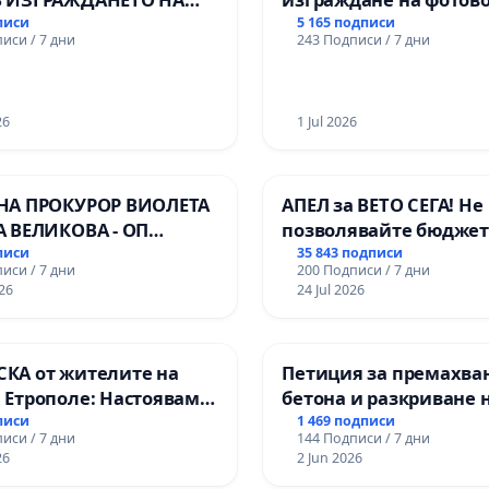
 ЛИНИЯ (ЛИФТ) НА
парк в с.Прибой, общ
писи
5 165 подписи
иси / 7 дни
243 Подписи / 7 дни
РИЯТА НА ПРИРОДНА
ЖИТЕЛНОСТ „ХЪЛМ НА
ДИТЕЛИТЕ“
ДЖИК)
26
1 Jul 2026
НА ПРОКУРОР ВИОЛЕТА
АПЕЛ за ВЕТО СЕГА! Не
А ВЕЛИКОВА - ОП
позволявайте бюджет
Ч
Радев да открадне па
писи
35 843 подписи
иси / 7 дни
200 Подписи / 7 дни
правата ни в тъмното
26
24 Jul 2026
КА от жителите на
Петиция за премахва
 Етрополе: Настояваме
бетона и разкриване 
 гаранции от “Елаците-
античното сърце на
писи
1 469 подписи
иси / 7 дни
144 Подписи / 7 дни
 и от държавата, че ще
Могиланската могила
26
2 Jun 2026
лнят всички
Враца