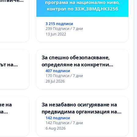
програма на национално ниво,
. Радомир
контрол по ЗЗЖ,ЗВМД,НК325б
3 215 подписи
239 Подписи / 7 дни
13 Jun 2022
За спешно обезопасяване,
ът на
определяне на конкретни
рите и
срокове и извършване на
407 подписи
170 Подписи / 7 дни
цялостна рехабилитация на
28 Jul 2026
републиканския път между
пътен възел АМ „Тракия“ - гр.
Ихтиман - с. Мирово - к.к.
не на
За незабавно осигуряване на
Момин проход
на
предвидима организация на
учебния процес и гарантиране
142 подписи
142 Подписи / 7 дни
 във
на правото на равнопоставено
6 Aug 2026
и качествено образование на