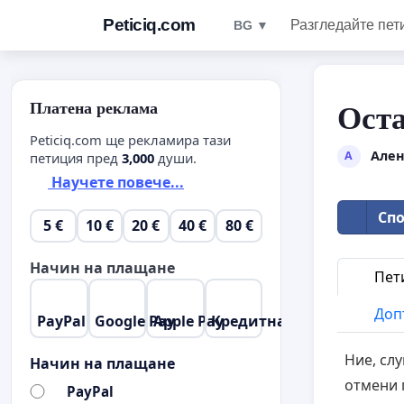
Peticiq.com
Разгледайте пет
BG ▼
Платена реклама
Оста
Peticiq.com ще рекламира тази
Ален
А
петиция пред
3,000
души.
Научете повече...
Спо
5 €
10 €
20 €
40 €
80 €
Начин на плащане
Пет
Доп
PayPal
Google Pay
Apple Pay
Кредитна карта
Ние, сл
Начин на плащане
отмени 
PayPal