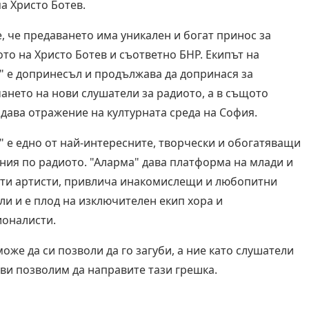
а Христо Ботев.
, че предаването има уникален и богат принос за
ото на Христо Ботев и съответно БНР. Екипът на
" е допринесъл и продължава да допринася за
ането на нови слушатели за радиото, а в същото
 дава отражение на културната среда на София.
" е едно от най-интересните, творчески и обогатяващи
ния по радиото. "Аларма" дава платформа на млади и
ти артисти, привлича инакомислещи и любопитни
ли и е плод на изключителен екип хора и
оналисти.
оже да си позволи да го загуби, а ние като слушатели
 ви позволим да направите тази грешка.