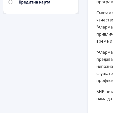
програм
Кредитна карта
Смятаме
качеств
"Аларма
привлич
време и
"Аларма
предава
непозна
слушате
професи
БНР не м
няма да