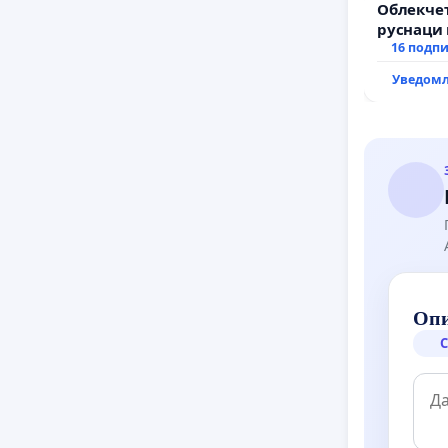
Облекчет
руснаци 
българи
16 подп
Уведомл
Опи
С