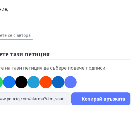
ние,
те се с автора
ете тази петиция
е на тази петиция да събере повече подписи.
Копирай връзката