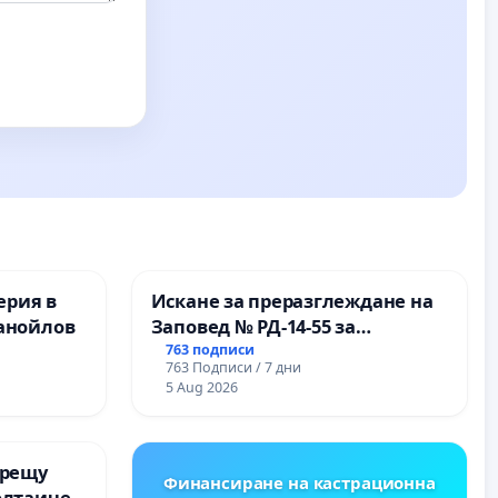
ерия в
Искане за преразглеждане на
анойлов
Заповед № РД-14-55 за
вливането на
763 подписи
763 Подписи / 7 дни
Професионалната гимназия по
5 Aug 2026
промишлени технологии в
Професионалната гимназия по
икономика и мениджмънт –
срещу
гр. Пазарджик
Финансиране на кастрационна
олтаичен