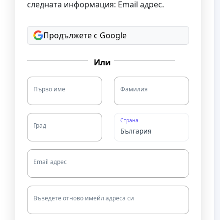
следната информация: Email адрес.
Продължете с Google
Или
Първо име
Фамилия
Страна
Град
Email адрес
Въведете отново имейл адреса си