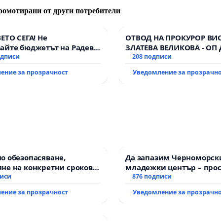
ромотирани от други потребители
ВЕТО СЕГА! Не
ОТВОД НА ПРОКУРОР ВИ
айте бюджетът на Радев
ЗЛАТЕВА ВЕЛИКОВА - ОП
дне парите и правата ни в
одписи
208 подписи
ение за прозрачност
Уведомление за прозрачн
о обезопасяване,
Да запазим Черноморск
не на конкретни срокове
младежки център – прос
ване на цялостна
писи
за младите на Варна
876 подписи
итация на
ение за прозрачност
Уведомление за прозрачн
канския път между пътен
 „Тракия“ - гр. Ихтиман -
о - к.к. Момин проход