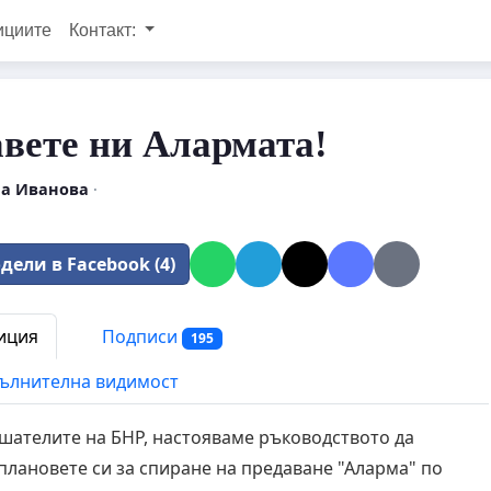
ициите
Контакт:
вете ни Алармата!
а Иванова
·
дели в Facebook (4)
иция
Подписи
195
ълнителна видимост
ушателите на БНР, настояваме ръководството да
плановете си за спиране на предаване "Аларма" по