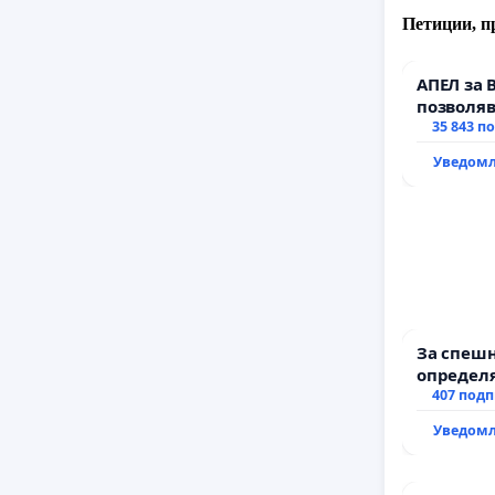
Петиции, п
АПЕЛ за 
позволяв
да откра
35 843 п
тъмното
Уведомл
За спешн
определя
и извърш
407 под
рехабил
Уведомл
републи
възел АМ
с. Миров