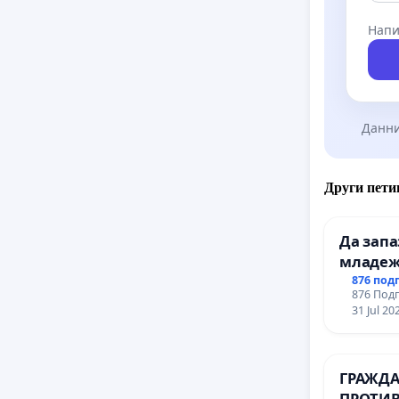
Напи
Данни
Други пети
Да зап
младеж
простра
876 под
876 Подп
Варна
31 Jul 20
ГРАЖДА
ПРОТИВ