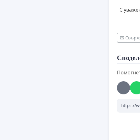
С уваже
Свърже
Сподел
Помогнет