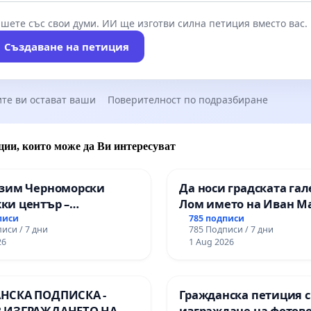
шете със свои думи. ИИ ще изготви силна петиция вместо вас.
Създаване на петиция
те ви остават ваши
Поверителност по подразбиране
ции, които може да Ви интересуват
азим Черноморски
Да носи градската гал
ки център –
Лом името на Иван М
нство за младите на
писи
785 подписи
иси / 7 дни
785 Подписи / 7 дни
26
1 Aug 2026
НСКА ПОДПИСКА -
Гражданска петиция 
 ИЗГРАЖДАНЕТО НА
изграждане на фотов