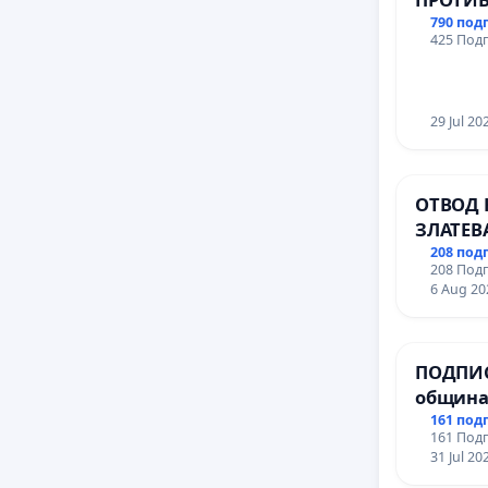
ВЪЖЕНА
790 под
425 Подп
ТЕРИТО
ЗАБЕЛЕ
ОСВОБО
(БУНАР
29 Jul 20
ОТВОД 
ЗЛАТЕВ
ДОБРИ
208 под
208 Подп
6 Aug 20
ПОДПИС
община
за ясни
161 под
161 Подп
МЕД” АД
31 Jul 20
се изпъ