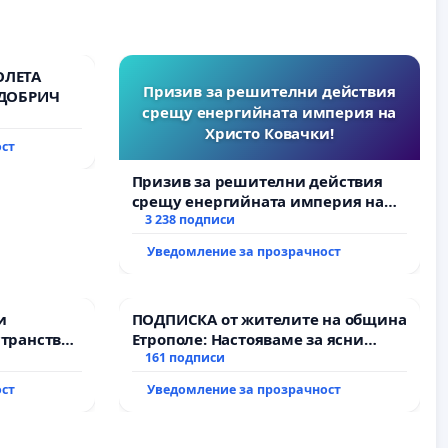
ОЛЕТА
Призив за решителни действия
 ДОБРИЧ
срещу енергийната империя на
Христо Ковачки!
ост
Призив за решителни действия
срещу енергийната империя на
Христо Ковачки!
3 238 подписи
Уведомление за прозрачност
и
ПОДПИСКА от жителите на община
транство
Етрополе: Настояваме за ясни
гаранции от “Елаците-МЕД” АД и от
161 подписи
държавата, че ще се изпълнят
ост
Уведомление за прозрачност
всички екологични норми!